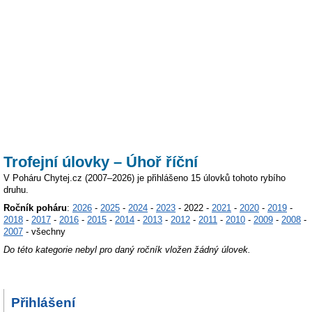
Trofejní úlovky – Úhoř říční
V Poháru Chytej.cz (2007–2026) je přihlášeno 15 úlovků tohoto rybího
druhu.
Ročník poháru
:
2026
-
2025
-
2024
-
2023
- 2022 -
2021
-
2020
-
2019
-
2018
-
2017
-
2016
-
2015
-
2014
-
2013
-
2012
-
2011
-
2010
-
2009
-
2008
-
2007
- všechny
Do této kategorie nebyl pro daný ročník vložen žádný úlovek.
Přihlášení