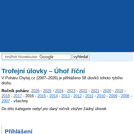
Trofejní úlovky – Úhoř říční
V Poháru Chytej.cz (2007–2026) je přihlášeno 58 úlovků tohoto rybího
druhu.
Ročník poháru
:
2026
-
2025
-
2024
-
2023
-
2022
-
2021
-
2020
-
2019
-
2018
-
2017
- 2016 -
2015
-
2014
-
2013
-
2012
-
2011
-
2010
-
2009
-
2008
-
2007
- všechny
Do této kategorie nebyl pro daný ročník vložen žádný úlovek.
Přihlášení