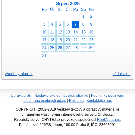
Srpen 2026
Po
Út
St
Čt
Pá
So
Ne
1
2
3
4
5
6
7
8
9
10
11
12
13
14
15
16
17
18
19
20
21
22
23
24
25
26
27
28
29
30
31
všechny akce »
přidat akci
Upravit profil
|
Nastavit jako domovskou stránku
|
Podmínky používání
a ochrana osobních údajů
|
Reklama
|
Kontaktujte nás
COPYRIGHT 2002-2019 Veškerý textový a obrazový materiál je
chráněným vlastnictvím internetového serveru Chytej.cz.
Rybářský server CHYTEJ.cz provozuje společnost
HookNet s.r.o.
,
Primátorská 296/38, Libeň, 180 00 Praha 8, IČO: 23603291