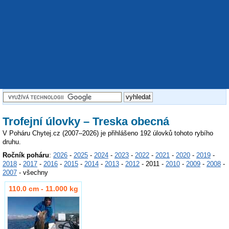
Trofejní úlovky – Treska obecná
V Poháru Chytej.cz (2007–2026) je přihlášeno 192 úlovků tohoto rybího
druhu.
Ročník poháru
:
2026
-
2025
-
2024
-
2023
-
2022
-
2021
-
2020
-
2019
-
2018
-
2017
-
2016
-
2015
-
2014
-
2013
-
2012
- 2011 -
2010
-
2009
-
2008
-
2007
- všechny
110.0 cm - 11.000 kg