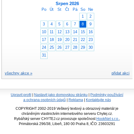
Srpen 2026
Po
Út
St
Čt
Pá
So
Ne
1
2
3
4
5
6
7
8
9
10
11
12
13
14
15
16
17
18
19
20
21
22
23
24
25
26
27
28
29
30
31
všechny akce »
přidat akci
Upravit profil
|
Nastavit jako domovskou stránku
|
Podmínky používání
a ochrana osobních údajů
|
Reklama
|
Kontaktujte nás
COPYRIGHT 2002-2019 Veškerý textový a obrazový materiál je
chráněným vlastnictvím internetového serveru Chytej.cz.
Rybářský server CHYTEJ.cz provozuje společnost
HookNet s.r.o.
,
Primátorská 296/38, Libeň, 180 00 Praha 8, IČO: 23603291