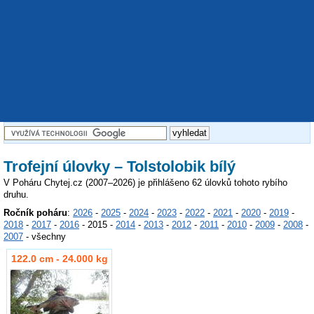
Trofejní úlovky – Tolstolobik bílý
V Poháru Chytej.cz (2007–2026) je přihlášeno 62 úlovků tohoto rybího
druhu.
Ročník poháru
:
2026
-
2025
-
2024
-
2023
-
2022
-
2021
-
2020
-
2019
-
2018
-
2017
-
2016
- 2015 -
2014
-
2013
-
2012
-
2011
-
2010
-
2009
-
2008
-
2007
- všechny
122.0 cm - 24.000 kg