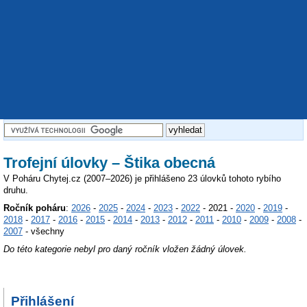
Trofejní úlovky – Štika obecná
V Poháru Chytej.cz (2007–2026) je přihlášeno 23 úlovků tohoto rybího
druhu.
Ročník poháru
:
2026
-
2025
-
2024
-
2023
-
2022
- 2021 -
2020
-
2019
-
2018
-
2017
-
2016
-
2015
-
2014
-
2013
-
2012
-
2011
-
2010
-
2009
-
2008
-
2007
- všechny
Do této kategorie nebyl pro daný ročník vložen žádný úlovek.
Přihlášení