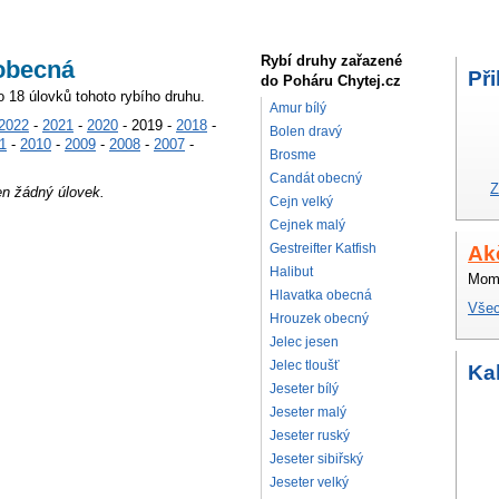
Rybí druhy zařazené
 obecná
Při
do Poháru Chytej.cz
o 18 úlovků tohoto rybího druhu.
Amur bílý
2022
-
2021
-
2020
- 2019 -
2018
-
Bolen dravý
1
-
2010
-
2009
-
2008
-
2007
-
Brosme
Candát obecný
Z
en žádný úlovek.
Cejn velký
Cejnek malý
Gestreifter Katfish
Ak
Halibut
Mome
Hlavatka obecná
Všec
Hrouzek obecný
Jelec jesen
Jelec tloušť
Ka
Jeseter bílý
Jeseter malý
Jeseter ruský
Jeseter sibiřský
Jeseter velký