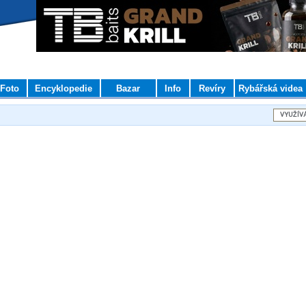
Foto
Encyklopedie
Bazar
Info
Revíry
Rybářská videa