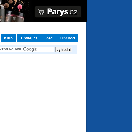
Klub
Chytej.cz
Zeď
Obchod