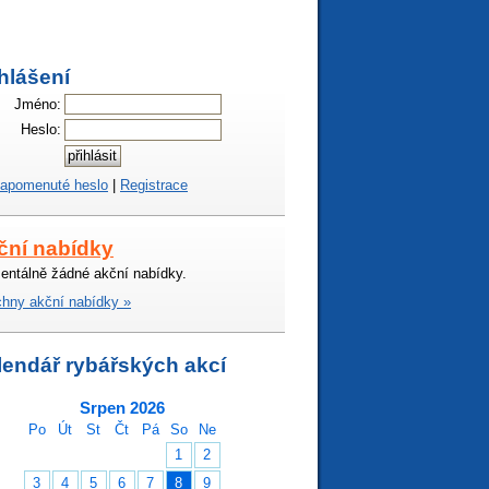
hlášení
Jméno:
Heslo:
apomenuté heslo
|
Registrace
ční nabídky
ntálně žádné akční nabídky.
hny akční nabídky »
lendář rybářských akcí
Srpen 2026
Po
Út
St
Čt
Pá
So
Ne
1
2
3
4
5
6
7
8
9