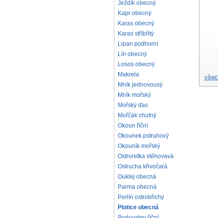
Ježdík obecný
Kapr obecný
Karas obecný
Karas stříbřitý
Lipan podhorní
Lín obecný
Losos obecný
Makrela
všec
Mník jednovousý
Mník mořský
Mořský ďas
Mořčák chutný
Okoun říční
Okounek pstruhový
Okouník mořský
Ostroretka stěhovavá
Ostrucha křivočará
Ouklej obecná
Parma obecná
Perlín ostrobřichý
Plotice obecná
Podoustev říční