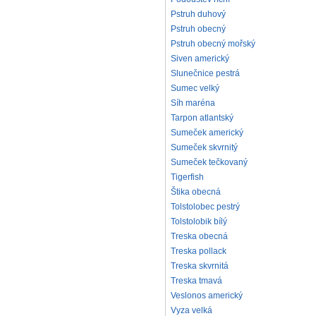
Pstruh duhový
Pstruh obecný
Pstruh obecný mořský
Siven americký
Slunečnice pestrá
Sumec velký
Síh maréna
Tarpon atlantský
Sumeček americký
Sumeček skvrnitý
Sumeček tečkovaný
Tigerfish
Štika obecná
Tolstolobec pestrý
Tolstolobik bílý
Treska obecná
Treska pollack
Treska skvrnitá
Treska tmavá
Veslonos americký
Vyza velká