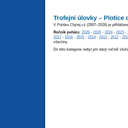
Trofejní úlovky – Plotice
V Poháru Chytej.cz (2007–2026) je přihlášen
Ročník poháru
:
2026
-
2025
-
2024
-
2023
-
2017
-
2016
-
2015
-
2014
-
2013
-
2012
-
201
všechny
Do této kategorie nebyl pro daný ročník vlož