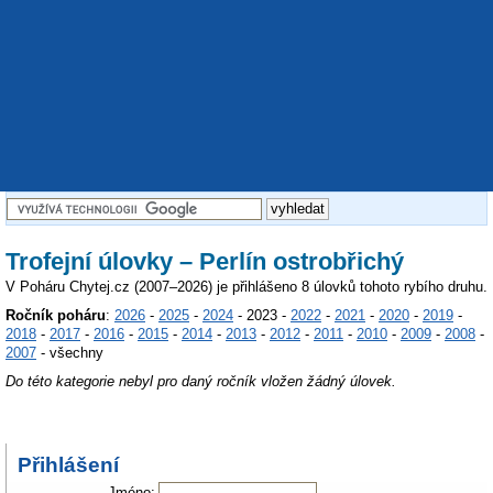
Trofejní úlovky – Perlín ostrobřichý
V Poháru Chytej.cz (2007–2026) je přihlášeno 8 úlovků tohoto rybího druhu.
Ročník poháru
:
2026
-
2025
-
2024
- 2023 -
2022
-
2021
-
2020
-
2019
-
2018
-
2017
-
2016
-
2015
-
2014
-
2013
-
2012
-
2011
-
2010
-
2009
-
2008
-
2007
- všechny
Do této kategorie nebyl pro daný ročník vložen žádný úlovek.
Přihlášení
Jméno: