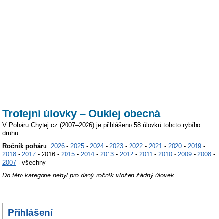
Trofejní úlovky – Ouklej obecná
V Poháru Chytej.cz (2007–2026) je přihlášeno 58 úlovků tohoto rybího
druhu.
Ročník poháru
:
2026
-
2025
-
2024
-
2023
-
2022
-
2021
-
2020
-
2019
-
2018
-
2017
- 2016 -
2015
-
2014
-
2013
-
2012
-
2011
-
2010
-
2009
-
2008
-
2007
- všechny
Do této kategorie nebyl pro daný ročník vložen žádný úlovek.
Přihlášení