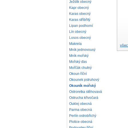
Ježdík obecný
Kapr obecný
Karas obecný
Karas stříbřitý
Lipan podhorní
Lín obecný
Losos obecný
Makrela
všec
Mník jednovousý
Mník mořský
Mořský ďas
Mořčák chutný
Okoun říční
Okounek pstruhový
Okouník mořský
Ostroretka stěhovavá
Ostrucha křivočará
Ouklej obecná
Parma obecná
Perlín ostrobřichý
Plotice obecná
Podoustev říční