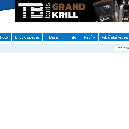
Foto
Encyklopedie
Bazar
Info
Revíry
Rybářská videa