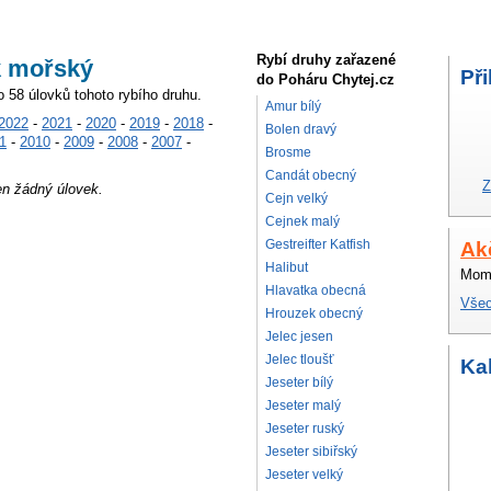
Rybí druhy zařazené
k mořský
Při
do Poháru Chytej.cz
o 58 úlovků tohoto rybího druhu.
Amur bílý
2022
-
2021
-
2020
-
2019
-
2018
-
Bolen dravý
1
-
2010
-
2009
-
2008
-
2007
-
Brosme
Candát obecný
Z
en žádný úlovek.
Cejn velký
Cejnek malý
Gestreifter Katfish
Ak
Halibut
Mome
Hlavatka obecná
Všec
Hrouzek obecný
Jelec jesen
Jelec tloušť
Ka
Jeseter bílý
Jeseter malý
Jeseter ruský
Jeseter sibiřský
Jeseter velký