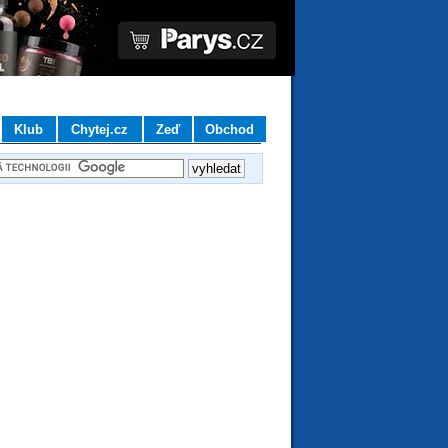
Klub
Chytej.cz
Zeď
Obchod