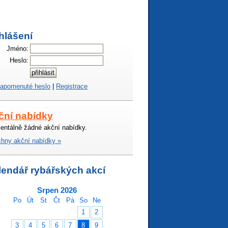
hlášení
Jméno:
Heslo:
apomenuté heslo
|
Registrace
ční nabídky
ntálně žádné akční nabídky.
hny akční nabídky »
lendář rybářských akcí
Srpen 2026
Po
Út
St
Čt
Pá
So
Ne
1
2
3
4
5
6
7
8
9