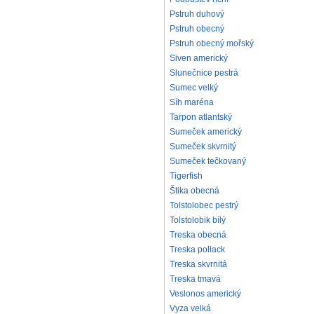
Pstruh duhový
Pstruh obecný
Pstruh obecný mořský
Siven americký
Slunečnice pestrá
Sumec velký
Síh maréna
Tarpon atlantský
Sumeček americký
Sumeček skvrnitý
Sumeček tečkovaný
Tigerfish
Štika obecná
Tolstolobec pestrý
Tolstolobik bílý
Treska obecná
Treska pollack
Treska skvrnitá
Treska tmavá
Veslonos americký
Vyza velká