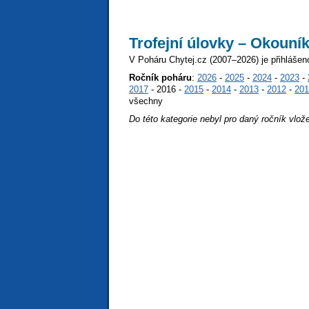
Trofejní úlovky – Okouní
V Poháru Chytej.cz (2007–2026) je přihlášen
Ročník poháru
:
2026
-
2025
-
2024
-
2023
-
2017
- 2016 -
2015
-
2014
-
2013
-
2012
-
201
všechny
Do této kategorie nebyl pro daný ročník vlož