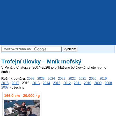
Trofejní úlovky – Mník mořský
V Poháru Chytej.cz (2007–2026) je přihlášeno 58 úlovků tohoto rybího
druhu.
Ročník poháru
:
2026
-
2025
-
2024
-
2023
-
2022
-
2021
-
2020
-
2019
-
2018
-
2017
- 2016 -
2015
-
2014
-
2013
-
2012
-
2011
-
2010
-
2009
-
2008
-
2007
- všechny
166.0 cm - 20.000 kg