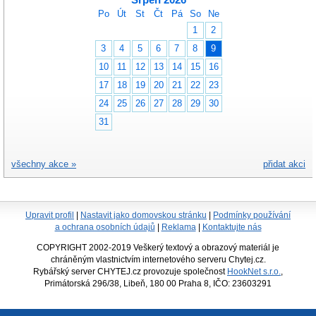
Po
Út
St
Čt
Pá
So
Ne
1
2
3
4
5
6
7
8
9
10
11
12
13
14
15
16
17
18
19
20
21
22
23
24
25
26
27
28
29
30
31
všechny akce »
přidat akci
Upravit profil
|
Nastavit jako domovskou stránku
|
Podmínky používání
a ochrana osobních údajů
|
Reklama
|
Kontaktujte nás
COPYRIGHT 2002-2019 Veškerý textový a obrazový materiál je
chráněným vlastnictvím internetového serveru Chytej.cz.
Rybářský server CHYTEJ.cz provozuje společnost
HookNet s.r.o.
,
Primátorská 296/38, Libeň, 180 00 Praha 8, IČO: 23603291