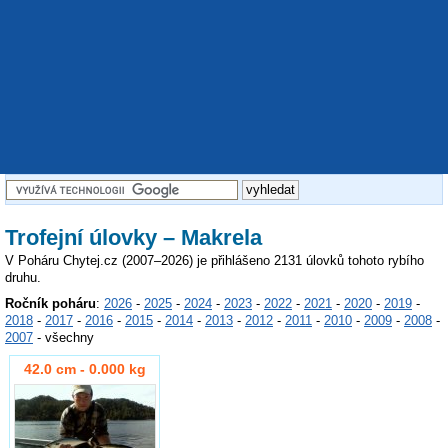
Trofejní úlovky – Makrela
V Poháru Chytej.cz (2007–2026) je přihlášeno 2131 úlovků tohoto rybího
druhu.
Ročník poháru
:
2026
-
2025
-
2024
-
2023
-
2022
-
2021
-
2020
-
2019
-
2018
-
2017
-
2016
-
2015
-
2014
-
2013
-
2012
-
2011
-
2010
-
2009
-
2008
-
2007
- všechny
42.0 cm - 0.000 kg