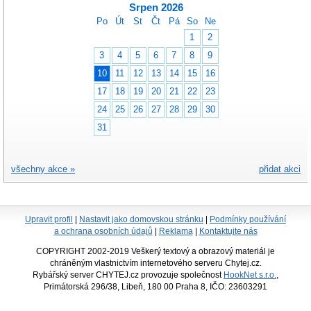
Srpen 2026
Po
Út
St
Čt
Pá
So
Ne
1
2
3
4
5
6
7
8
9
10
11
12
13
14
15
16
17
18
19
20
21
22
23
24
25
26
27
28
29
30
31
všechny akce »
přidat akci
Upravit profil
|
Nastavit jako domovskou stránku
|
Podmínky používání
a ochrana osobních údajů
|
Reklama
|
Kontaktujte nás
COPYRIGHT 2002-2019 Veškerý textový a obrazový materiál je
chráněným vlastnictvím internetového serveru Chytej.cz.
Rybářský server CHYTEJ.cz provozuje společnost
HookNet s.r.o.
,
Primátorská 296/38, Libeň, 180 00 Praha 8, IČO: 23603291