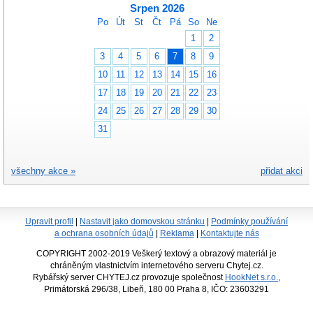
Srpen 2026
Po
Út
St
Čt
Pá
So
Ne
1
2
3
4
5
6
7
8
9
10
11
12
13
14
15
16
17
18
19
20
21
22
23
24
25
26
27
28
29
30
31
všechny akce »
přidat akci
Upravit profil
|
Nastavit jako domovskou stránku
|
Podmínky používání
a ochrana osobních údajů
|
Reklama
|
Kontaktujte nás
COPYRIGHT 2002-2019 Veškerý textový a obrazový materiál je
chráněným vlastnictvím internetového serveru Chytej.cz.
Rybářský server CHYTEJ.cz provozuje společnost
HookNet s.r.o.
,
Primátorská 296/38, Libeň, 180 00 Praha 8, IČO: 23603291