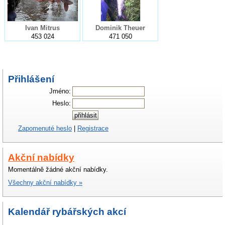
Ivan Mitrus
Dominik Theuer
453 024
471 050
Přihlášení
Jméno:
Heslo:
Zapomenuté heslo
|
Registrace
Akční nabídky
Momentálně žádné akční nabídky.
Všechny akční nabídky »
Kalendář rybářských akcí