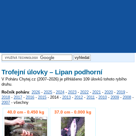
Trofejní úlovky – Lipan podhorní
V Poháru Chytej.cz (2007–2026) je přihlášeno 109 úlovků tohoto rybího
druhu.
Ročník poháru
:
2026
-
2025
-
2024
-
2023
-
2022
-
2021
-
2020
-
2019
-
2018
-
2017
-
2016
-
2015
- 2014 -
2013
-
2012
-
2011
-
2010
-
2009
-
2008
-
2007
- všechny
40.0 cm - 0.450 kg
37.0 cm - 0.000 kg