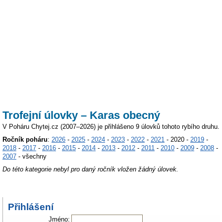
Trofejní úlovky – Karas obecný
V Poháru Chytej.cz (2007–2026) je přihlášeno 9 úlovků tohoto rybího druhu.
Ročník poháru
:
2026
-
2025
-
2024
-
2023
-
2022
-
2021
- 2020 -
2019
-
2018
-
2017
-
2016
-
2015
-
2014
-
2013
-
2012
-
2011
-
2010
-
2009
-
2008
-
2007
- všechny
Do této kategorie nebyl pro daný ročník vložen žádný úlovek.
Přihlášení
Jméno: