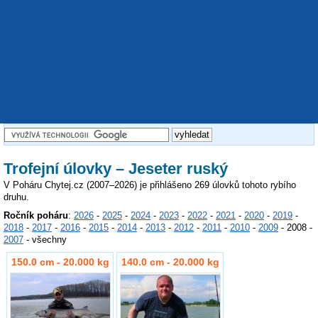
Trofejní úlovky – Jeseter ruský
V Poháru Chytej.cz (2007–2026) je přihlášeno 269 úlovků tohoto rybího
druhu.
Ročník poháru
:
2026
-
2025
-
2024
-
2023
-
2022
-
2021
-
2020
-
2019
-
2018
-
2017
-
2016
-
2015
-
2014
-
2013
-
2012
-
2011
-
2010
-
2009
- 2008 -
2007
- všechny
150.0 cm - 20.000 kg
140.0 cm - 20.000 kg