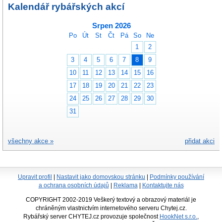
Kalendář rybářských akcí
Srpen 2026
Po
Út
St
Čt
Pá
So
Ne
1
2
3
4
5
6
7
8
9
10
11
12
13
14
15
16
17
18
19
20
21
22
23
24
25
26
27
28
29
30
31
všechny akce »
přidat akci
Upravit profil
|
Nastavit jako domovskou stránku
|
Podmínky používání
a ochrana osobních údajů
|
Reklama
|
Kontaktujte nás
COPYRIGHT 2002-2019 Veškerý textový a obrazový materiál je
chráněným vlastnictvím internetového serveru Chytej.cz.
Rybářský server CHYTEJ.cz provozuje společnost
HookNet s.r.o.
,