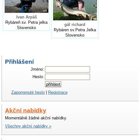
Ivan Arpáš
Rybáreň sv. Petra jelka
gál richard
Slovensko
Rybáren sv.Petra Jelka
Slovensko
Přihlášení
Jméno:
Heslo:
Zapomenuté heslo
|
Registrace
Akční nabídky
Momentálně žádné akční nabídky.
Všechny akční nabídky »