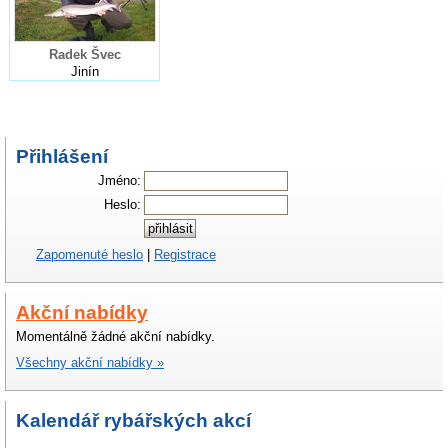
Radek Švec
Jinín
Přihlášení
Jméno:
Heslo:
Zapomenuté heslo
|
Registrace
Akční nabídky
Momentálně žádné akční nabídky.
Všechny akční nabídky »
Kalendář rybářských akcí