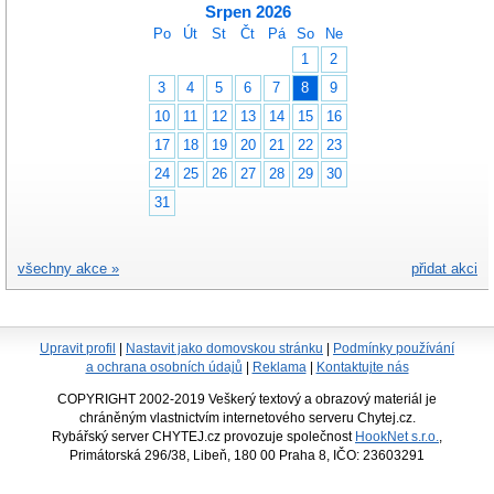
Srpen 2026
Po
Út
St
Čt
Pá
So
Ne
1
2
3
4
5
6
7
8
9
10
11
12
13
14
15
16
17
18
19
20
21
22
23
24
25
26
27
28
29
30
31
všechny akce »
přidat akci
Upravit profil
|
Nastavit jako domovskou stránku
|
Podmínky používání
a ochrana osobních údajů
|
Reklama
|
Kontaktujte nás
COPYRIGHT 2002-2019 Veškerý textový a obrazový materiál je
chráněným vlastnictvím internetového serveru Chytej.cz.
Rybářský server CHYTEJ.cz provozuje společnost
HookNet s.r.o.
,
Primátorská 296/38, Libeň, 180 00 Praha 8, IČO: 23603291