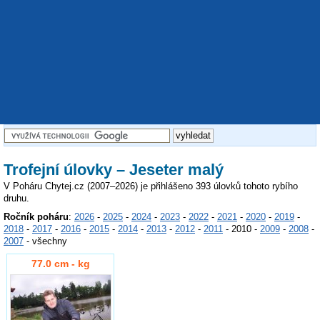
Trofejní úlovky – Jeseter malý
V Poháru Chytej.cz (2007–2026) je přihlášeno 393 úlovků tohoto rybího
druhu.
Ročník poháru
:
2026
-
2025
-
2024
-
2023
-
2022
-
2021
-
2020
-
2019
-
2018
-
2017
-
2016
-
2015
-
2014
-
2013
-
2012
-
2011
- 2010 -
2009
-
2008
-
2007
- všechny
77.0 cm - kg