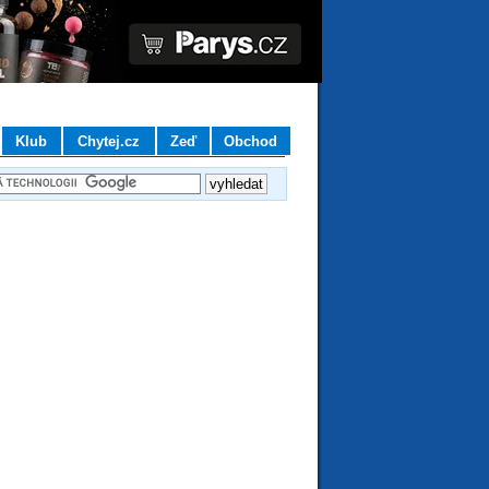
Klub
Chytej.cz
Zeď
Obchod