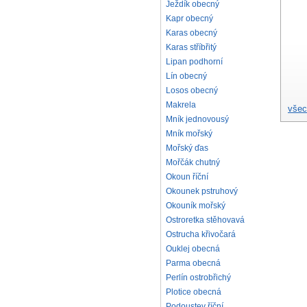
Ježdík obecný
Kapr obecný
Karas obecný
Karas stříbřitý
Lipan podhorní
Lín obecný
Losos obecný
Makrela
všec
Mník jednovousý
Mník mořský
Mořský ďas
Mořčák chutný
Okoun říční
Okounek pstruhový
Okouník mořský
Ostroretka stěhovavá
Ostrucha křivočará
Ouklej obecná
Parma obecná
Perlín ostrobřichý
Plotice obecná
Podoustev říční