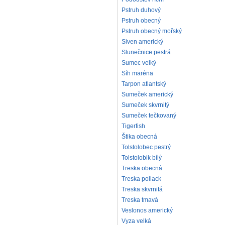
Pstruh duhový
Pstruh obecný
Pstruh obecný mořský
Siven americký
Slunečnice pestrá
Sumec velký
Síh maréna
Tarpon atlantský
Sumeček americký
Sumeček skvrnitý
Sumeček tečkovaný
Tigerfish
Štika obecná
Tolstolobec pestrý
Tolstolobik bílý
Treska obecná
Treska pollack
Treska skvrnitá
Treska tmavá
Veslonos americký
Vyza velká