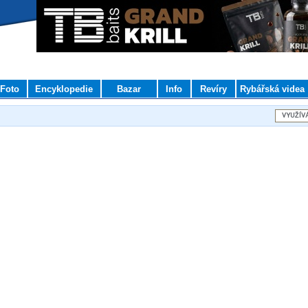
Foto
Encyklopedie
Bazar
Info
Revíry
Rybářská videa