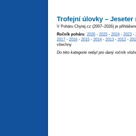
Trofejní úlovky – Jeseter
V Poháru Chytej.cz (2007–2026) je přihlášen
Ročník poháru
:
2026
-
2025
-
2024
-
2023
-
2017
-
2016
-
2015
-
2014
-
2013
-
2012
-
201
všechny
Do této kategorie nebyl pro daný ročník vlož