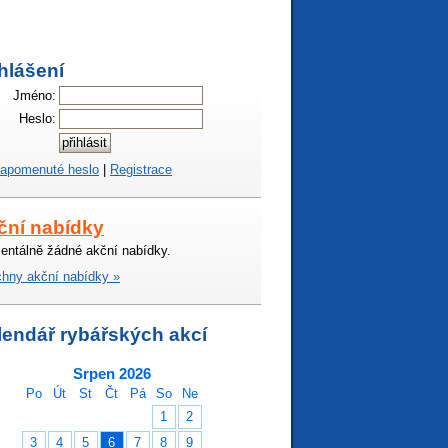
hlášení
Jméno:
Heslo:
apomenuté heslo
|
Registrace
ční nabídky
ntálně žádné akční nabídky.
hny akční nabídky »
lendář rybářských akcí
Srpen 2026
Po
Út
St
Čt
Pá
So
Ne
1
2
3
4
5
6
7
8
9