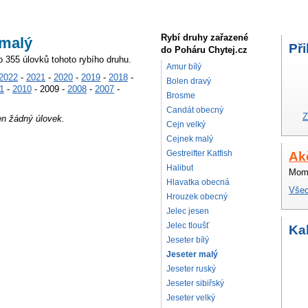
Rybí druhy zařazené
 malý
Při
do Poháru Chytej.cz
o 355 úlovků tohoto rybího druhu.
Amur bílý
2022
-
2021
-
2020
-
2019
-
2018
-
Bolen dravý
1
-
2010
- 2009 -
2008
-
2007
-
Brosme
Candát obecný
Z
en žádný úlovek.
Cejn velký
Cejnek malý
Gestreifter Katfish
Ak
Halibut
Mome
Hlavatka obecná
Všec
Hrouzek obecný
Jelec jesen
Jelec tloušť
Ka
Jeseter bílý
Jeseter malý
Jeseter ruský
Jeseter sibiřský
Jeseter velký