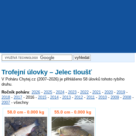
Trofejní úlovky – Jelec tloušť
V Poháru Chytej.cz (2007–2026) je přihlášeno 58 úlovků tohoto rybího
druhu.
Ročník poháru
:
2026
-
2025
-
2024
-
2023
-
2022
-
2021
-
2020
-
2019
-
2018
-
2017
- 2016 -
2015
-
2014
-
2013
-
2012
-
2011
-
2010
-
2009
-
2008
-
2007
- všechny
58.0 cm - 0.000 kg
55.0 cm - 0.000 kg