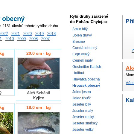
Rybí druhy zařazené
k obecný
Při
do Poháru Chytej.cz
o 2131 úlovků tohoto rybího druhu.
Amur bílý
2022
-
2021
-
2020
-
2019
-
2018
-
Bolen dravý
1
-
2010
-
2009
-
2008
-
2007
-
Brosme
Candát obecný
Z
 kg
20.0 cm - kg
Cejn velký
Cejnek malý
Gestreifter Katfish
Ak
Halibut
Mome
Hlavatka obecná
Všec
Hrouzek obecný
Jelec jesen
ý
Aleš Schánil
Kyjice
Jelec tloušť
Ka
Jeseter bílý
 kg
18.0 cm - kg
Jeseter malý
Jeseter ruský
Jeseter sibiřský
Jeseter velký