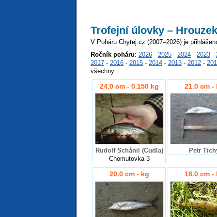
Trofejní úlovky – Hrouze
V Poháru Chytej.cz (2007–2026) je přihlášen
Ročník poháru
:
2026
-
2025
-
2024
-
2023
-
2017
-
2016
-
2015
-
2014
-
2013
-
2012
-
201
všechny
24.0 cm - 0.150 kg
21.0 cm -
Rudolf Schánil (Cudla)
Petr Tich
Chomutovka 3
20.0 cm - kg
18.0 cm -