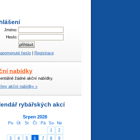
hlášení
Jméno:
Heslo:
apomenuté heslo
|
Registrace
ční nabídky
ntálně žádné akční nabídky.
hny akční nabídky »
lendář rybářských akcí
Srpen 2026
Po
Út
St
Čt
Pá
So
Ne
1
2
3
4
5
6
7
8
9