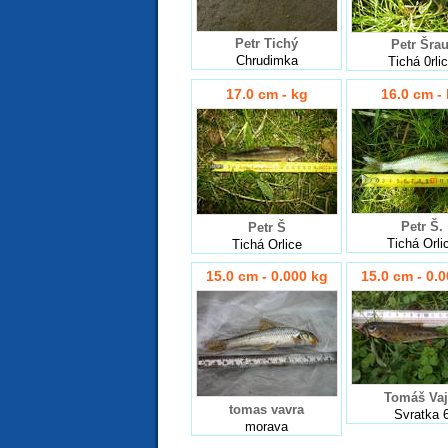
Petr Tichý
Petr Šrau
Chrudimka
Tichá 0rli
17.0 cm - kg
16.0 cm -
Petr Š.
Petr Š
Tichá Orli
Tichá Orlice
15.0 cm - 0.000 kg
15.0 cm - 0.
Tomáš Vaj
tomas vavra
Svratka 
morava