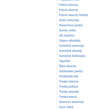
Pstruh duhový
Pstruh obecný
Pstruh obecný mořský
Siven americký
Slunečnice pestrá
Sumec velký
Síh maréna
Tarpon atlantský
Sumeček americký
Sumeček skvrnitý
Sumeček tečkovaný
Tigerfish
Štika obecná
Tolstolobec pestrý
Tolstolobik bílý
Treska obecná
Treska pollack
Treska skvrnitá
Treska tmavá
Veslonos americký
Vyza velká