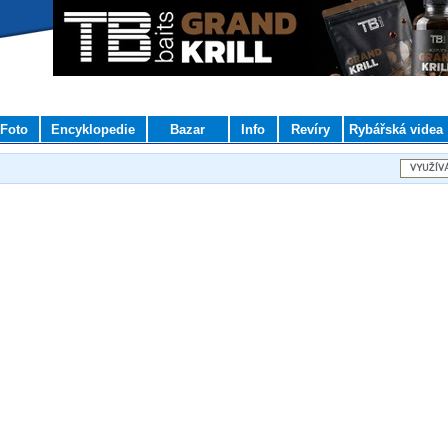
Foto
Encyklopedie
Bazar
Info
Revíry
Rybářská videa