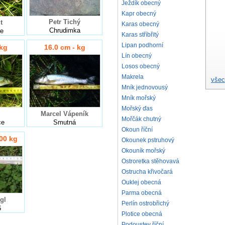
Ježdík obecný
Kapr obecný
Petr Tichý
t
Karas obecný
Chrudimka
ce
Karas stříbřitý
Lipan podhorní
 kg
16.0 cm - kg
Lín obecný
Losos obecný
Makrela
všec
Mník jednovousý
Mník mořský
Mořský ďas
Marcel Vápeník
Mořčák chutný
ce
Smutná
Okoun říční
000 kg
Okounek pstruhový
Okouník mořský
Ostroretka stěhovavá
Ostrucha křivočará
Ouklej obecná
Parma obecná
gl
Perlín ostrobřichý
6
Plotice obecná
Podoustev říční