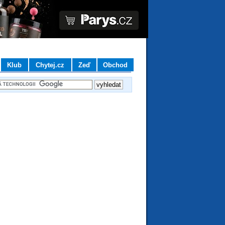
Klub
Chytej.cz
Zeď
Obchod