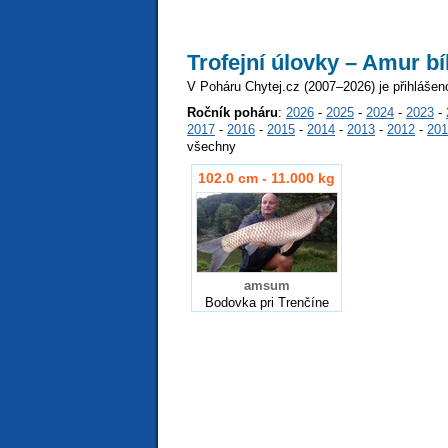
Trofejní úlovky – Amur bí
V Poháru Chytej.cz (2007–2026) je přihlášen
Ročník poháru
:
2026
-
2025
-
2024
-
2023
-
2017
-
2016
-
2015
-
2014
-
2013
-
2012
-
201
všechny
102.0 cm - 11.000 kg
amsum
Bodovka pri Trenčíne