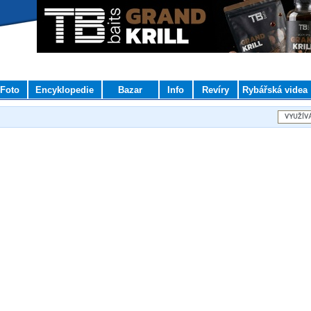
Foto
Encyklopedie
Bazar
Info
Revíry
Rybářská videa