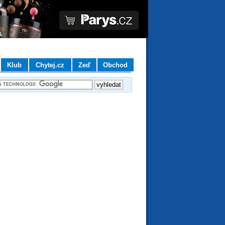
Klub
Chytej.cz
Zeď
Obchod