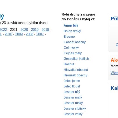
Rybí druhy zařazené
lý
Při
do Poháru Chytej.cz
o 23 úlovků tohoto rybího druhu.
Amur bílý
2022
- 2021 -
2020
-
2019
-
2018
-
Bolen dravý
1
-
2010
-
2009
-
2008
-
2007
-
Brosme
Candát obecný
Z
Cejn velký
Cejnek malý
Gestreifter Katfish
Ak
Halibut
Mome
Hlavatka obecná
Všec
Hrouzek obecný
Jelec jesen
Jelec tloušť
Ka
Jeseter bílý
Jeseter malý
Jeseter ruský
Jeseter sibiřský
Jeseter velký