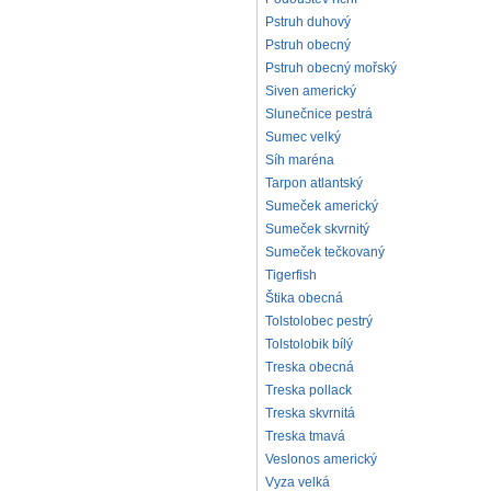
Pstruh duhový
Pstruh obecný
Pstruh obecný mořský
Siven americký
Slunečnice pestrá
Sumec velký
Síh maréna
Tarpon atlantský
Sumeček americký
Sumeček skvrnitý
Sumeček tečkovaný
Tigerfish
Štika obecná
Tolstolobec pestrý
Tolstolobik bílý
Treska obecná
Treska pollack
Treska skvrnitá
Treska tmavá
Veslonos americký
Vyza velká