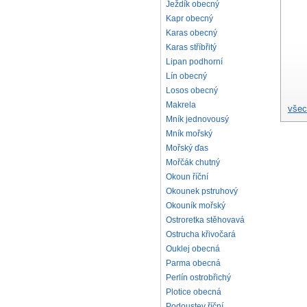
Ježdík obecný
Kapr obecný
Karas obecný
Karas stříbřitý
Lipan podhorní
Lín obecný
Losos obecný
Makrela
všec
Mník jednovousý
Mník mořský
Mořský ďas
Mořčák chutný
Okoun říční
Okounek pstruhový
Okouník mořský
Ostroretka stěhovavá
Ostrucha křivočará
Ouklej obecná
Parma obecná
Perlín ostrobřichý
Plotice obecná
Podoustev říční