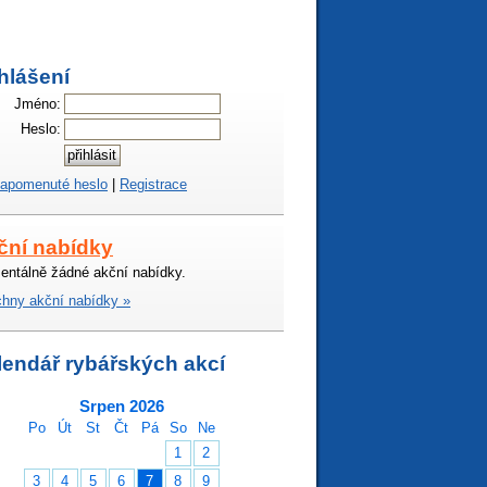
hlášení
Jméno:
Heslo:
apomenuté heslo
|
Registrace
ční nabídky
ntálně žádné akční nabídky.
hny akční nabídky »
lendář rybářských akcí
Srpen 2026
Po
Út
St
Čt
Pá
So
Ne
1
2
3
4
5
6
7
8
9