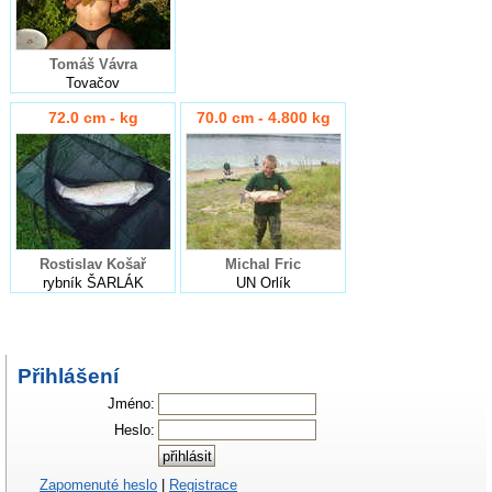
Tomáš Vávra
Tovačov
72.0 cm - kg
70.0 cm - 4.800 kg
Rostislav Košař
Michal Fric
rybník ŠARLÁK
UN Orlík
Přihlášení
Jméno:
Heslo:
Zapomenuté heslo
|
Registrace