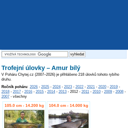
Trofejní úlovky – Amur bílý
V Poháru Chytej.cz (2007–2026) je přihlášeno 218 úlovků tohoto rybího
druhu.
Ročník poháru
:
2026
-
2025
-
2024
-
2023
-
2022
-
2021
-
2020
-
2019
-
2018
-
2017
-
2016
-
2015
-
2014
-
2013
- 2012 -
2011
-
2010
-
2009
-
2008
-
2007
- všechny
105.0 cm - 14.200 kg
104.0 cm - 14.000 kg