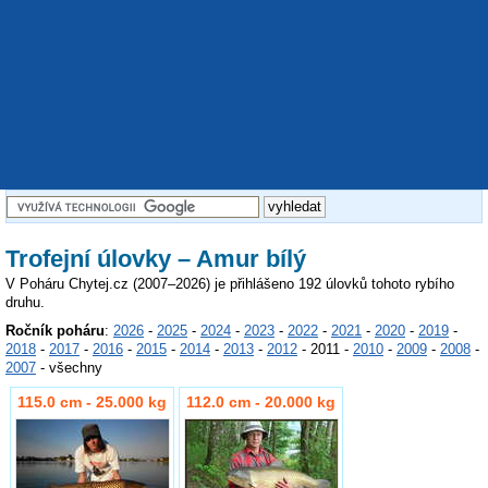
Trofejní úlovky – Amur bílý
V Poháru Chytej.cz (2007–2026) je přihlášeno 192 úlovků tohoto rybího
druhu.
Ročník poháru
:
2026
-
2025
-
2024
-
2023
-
2022
-
2021
-
2020
-
2019
-
2018
-
2017
-
2016
-
2015
-
2014
-
2013
-
2012
- 2011 -
2010
-
2009
-
2008
-
2007
- všechny
115.0 cm - 25.000 kg
112.0 cm - 20.000 kg