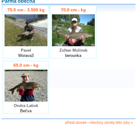
Parma obecná
75.0 cm - 3.500 kg
70.0 cm - kg
Pavel
Zoltan Molinek
Morava3
berounka
65.0 cm - kg
Ondra Latiok
Bečva
přidat úlovek
-
všechny úlovky této ryby »