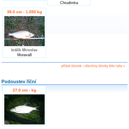
Chrudimka
39.0 cm - 1.050 kg
králík Miroslav
Morava8
přidat úlovek
-
všechny úlovky této ryby »
Podoustev říční
27.0 cm - kg