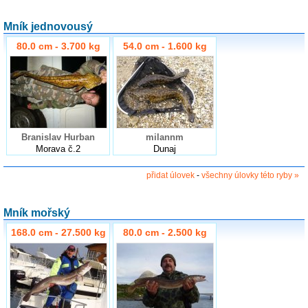
Mník jednovousý
80.0 cm - 3.700 kg
54.0 cm - 1.600 kg
Branislav Hurban
milannm
Morava č.2
Dunaj
přidat úlovek
-
všechny úlovky této ryby »
Mník mořský
168.0 cm - 27.500 kg
80.0 cm - 2.500 kg