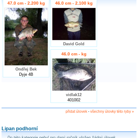
47.0 cm - 2.200 kg
46.0 cm - 2.100 kg
David Gold
46.0 cm - kg
Ondřej Bek
Dyje 4B
vidlak12
401002
přidat úlovek
-
všechny úlovky této ryby »
Lipan podhorní
Do této kategorie nebyl pro daný ročník vložen žádný úlovek.