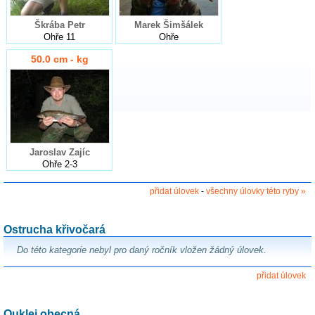
Škrába Petr
Marek Šimšálek
Ohře 11
Ohře
50.0 cm - kg
Jaroslav Zajíc
Ohře 2-3
přidat úlovek
-
všechny úlovky této ryby »
Ostrucha křivočará
Do této kategorie nebyl pro daný ročník vložen žádný úlovek.
přidat úlovek
Ouklej obecná