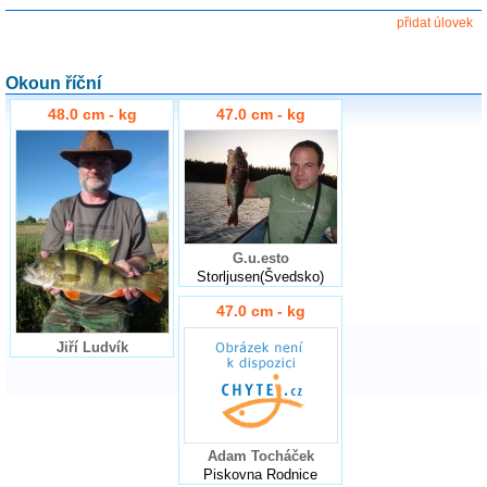
přidat úlovek
Okoun říční
48.0 cm - kg
47.0 cm - kg
G.u.esto
Storljusen(Švedsko)
47.0 cm - kg
Jiří Ludvík
Adam Tocháček
Piskovna Rodnice