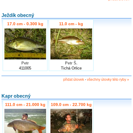
Ježdík obecný
17.0 cm - 0.300 kg
11.0 cm - kg
Petr
Petr Š.
411005
Tichá Orlice
přidat úlovek
-
všechny úlovky této ryby »
Kapr obecný
111.0 cm - 21.000 kg
109.0 cm - 22.700 kg