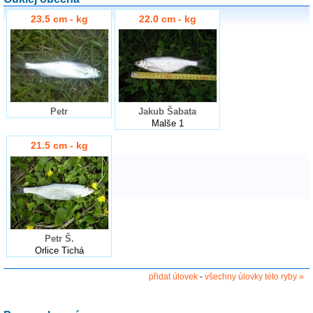
23.5 cm - kg
22.0 cm - kg
Petr
Jakub Šabata
Malše 1
21.5 cm - kg
Petr Š.
Orlice Tichá
přidat úlovek
-
všechny úlovky této ryby »