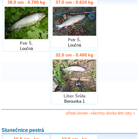
38.0 cm - 0.700 kg
37.0 cm - 0.610 kg
Petr Š.
Petr Š.
Loučná
Loučná
32.0 cm - 0.400 kg
Libor Šrůta
Berounka 1
přidat úlovek
-
všechny úlovky této ryby »
Slunečnice pestrá