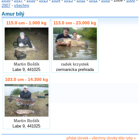
2018
-
2017
-
2016
-
2015
-
2014
-
2013
-
2012
-
2011
-
2010
- 2009 -
2008
-
2007
-
všechny
Amur bílý
115.0 cm - 1.000 kg
113.0 cm - 23.000 kg
Martin Boštík
radek krzystek
Labe 9, 441025
zermanicka prehrada
103.0 cm - 14.300 kg
Martin Boštík
Labe 9, 441025
přidat úlovek
-
všechny úlovky této ryby »