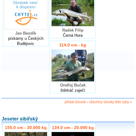
Radek Filip
Jan Bendík
Černá Hora
pískárny u Českých
Budějovic
114.0 cm - kg
Ondřej Buček
štěrkáč zaječí
přidat úlovek
-
všechny úlovky této ryby »
Jeseter sibiřský
155.0 cm - 30.000 kg
134.0 cm - 20.000 kg