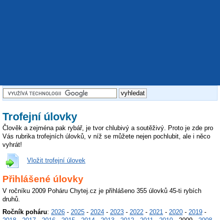
Trofejní úlovky
Člověk a zejména pak rybář, je tvor chlubivý a soutěživý. Proto je zde pro
Vás rubrika trofejních úlovků, v níž se můžete nejen pochlubit, ale i něco
vyhrát!
Vložit trofejní úlovek
Přihlášené úlovky
V ročníku 2009 Poháru Chytej.cz je přihlášeno 355 úlovků 45-ti rybích
druhů.
Ročník poháru
:
2026
-
2025
-
2024
-
2023
-
2022
-
2021
-
2020
-
2019
-