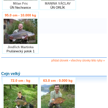
Milan Fric
MANINA VÁCLAV
ÚN Nechranice
ÚN ORLÍK
95.0 cm - 10.000 kg
Jindřich Martinka
Prušánecký potok 1
přidat úlovek
-
všechny úlovky této ryby »
Cejn velký
72.0 cm - kg
63.0 cm - 0.000 kg