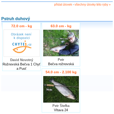
přidat úlovek
-
všechny úlovky této ryby »
Pstruh duhový
72.0 cm - kg
63.0 cm - kg
Petr
David Novotný
Bečva rožnovská
Rožnovská Bečva 1 Chyť
a Pusť
54.0 cm - 2.100 kg
Petr Štefka
Vltava 24