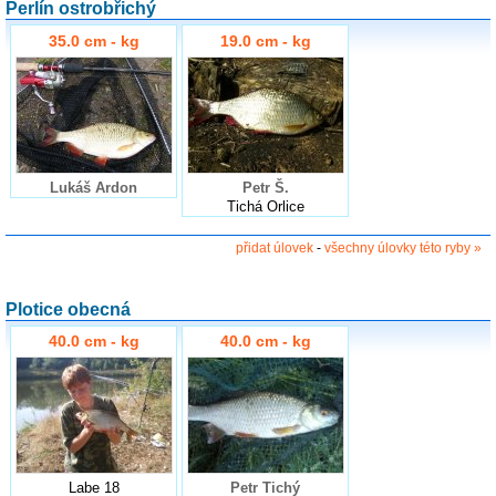
Perlín ostrobřichý
35.0 cm - kg
19.0 cm - kg
Lukáš Ardon
Petr Š.
Tichá Orlice
přidat úlovek
-
všechny úlovky této ryby »
Plotice obecná
40.0 cm - kg
40.0 cm - kg
Labe 18
Petr Tichý