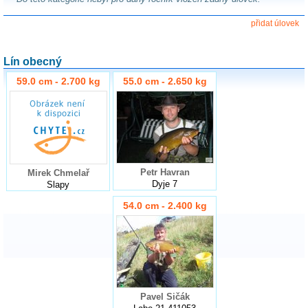
přidat úlovek
Lín obecný
59.0 cm - 2.700 kg
55.0 cm - 2.650 kg
Petr Havran
Mirek Chmelař
Dyje 7
Slapy
54.0 cm - 2.400 kg
Pavel Sičák