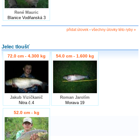
René Mauric
Blanice Vodňanská 3
přidat úlovek
-
všechny úlovky této ryby »
Jelec tloušť
72.0 cm - 4.300 kg
54.0 cm - 1.600 kg
Jakub Vizičkanič
Roman Jarolím
Nitra č.4
Morava 19
52.0 cm - kg