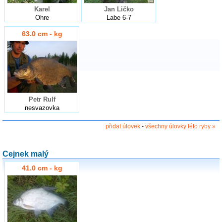
Karel
Jan Ličko
Ohre
Labe 6-7
63.0 cm - kg
Petr Rulf
nesvazovka
přidat úlovek
-
všechny úlovky této ryby »
Cejnek malý
41.0 cm - kg