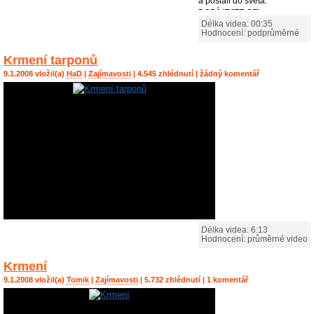
a poslali do světa.
PODÍVEJTE SE!
Délka videa: 00:35
Hodnocení: podprůměrné
Krmení tarponů
9.1.2008 vložil(a)
HaD
|
Zajímavosti
| 4.545 zhlédnutí | žádný komentář
Délka videa: 6:13
Hodnocení: průměrné video
Krmení
9.1.2008 vložil(a)
Tomik
|
Zajímavosti
| 5.732 zhlédnutí | 1 komentář