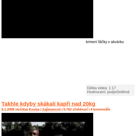
krmení štičky v akvárku
Délka videa: 1:17
Hodnocení: podprůměrné
Takhle kdyby skákali kapři nad 20kg
6.1.2008 vložil(a)
Kouba
|
Zajímavosti
| 5.762 zhlédnutí | 4 komentáře