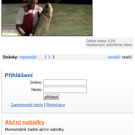
Délka videa: 0:59
Hodnocení: průměrné video
Stránky:
nejnovější
...
3
2
1
novější
starší
Přihlášení
Jméno:
Heslo:
Zapomenuté heslo
|
Registrace
Akční nabídky
Momentálně žádné akční nabídky.