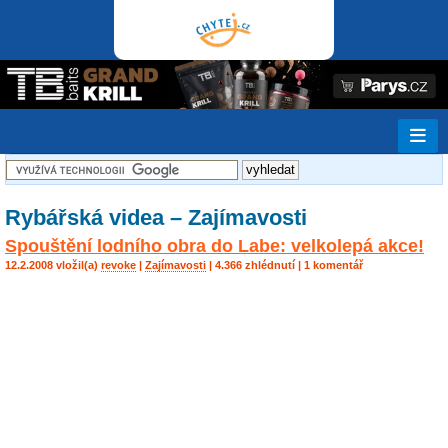
Rybářská videa – Zajímavosti
Spouštění lodního obra do Labe: velkolepá akce!
12.2.2008 vložil(a)
revoke
|
Zajímavosti
| 4.366 zhlédnutí | 1 komentář