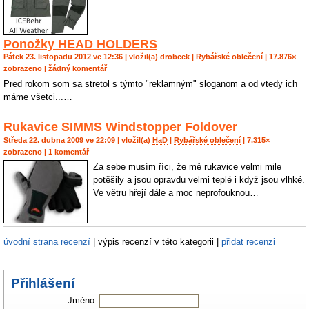
Ponožky HEAD HOLDERS
Pátek 23. listopadu 2012 ve 12:36 | vložil(a)
drobcek
|
Rybářské oblečení
| 17.876×
zobrazeno | žádný komentář
Pred rokom som sa stretol s týmto "reklamným" sloganom a od vtedy ich
máme všetci...…
Rukavice SIMMS Windstopper Foldover
Středa 22. dubna 2009 ve 22:09 | vložil(a)
HaD
|
Rybářské oblečení
| 7.315×
zobrazeno | 1 komentář
Za sebe musím říci, že mě rukavice velmi mile
potěšily a jsou opravdu velmi teplé i když jsou vlhké.
Ve větru hřejí dále a moc neprofouknou…
úvodní strana recenzí
| výpis recenzí v této kategorii |
přidat recenzi
Přihlášení
Jméno: