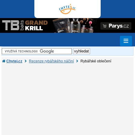
Chytej.cz
Recenze rybářského náčiní
Rybářské oblečení