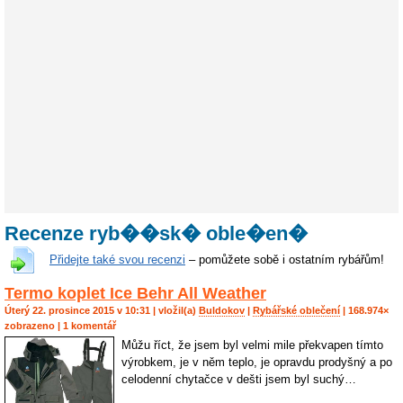
Recenze ryb��sk� oble�en�
Přidejte také svou recenzi
– pomůžete sobě i ostatním rybářům!
Termo koplet Ice Behr All Weather
Úterý 22. prosince 2015 v 10:31 | vložil(a)
Buldokov
|
Rybářské oblečení
| 168.974×
zobrazeno | 1 komentář
Můžu říct, že jsem byl velmi mile překvapen tímto
výrobkem, je v něm teplo, je opravdu prodyšný a po
celodenní chytačce v dešti jsem byl suchý…