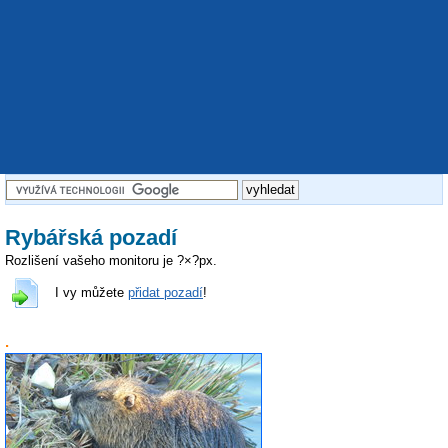
Rybářská pozadí
Rozlišení vašeho monitoru je
?
×
?
px.
I vy můžete
přidat pozadí
!
.