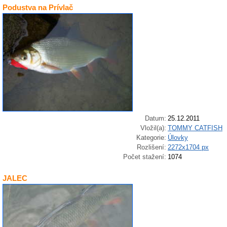
Podustva na Prívlač
Datum:
25.12.2011
Vložil(a):
TOMMY CATFISH
Kategorie:
Úlovky
Rozlišení:
2272x1704 px
Počet stažení:
1074
JALEC