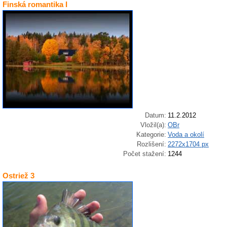
Finská romantika I
Datum:
11.2.2012
Vložil(a):
OBr
Kategorie:
Voda a okolí
Rozlišení:
2272x1704 px
Počet stažení:
1244
Ostriež 3