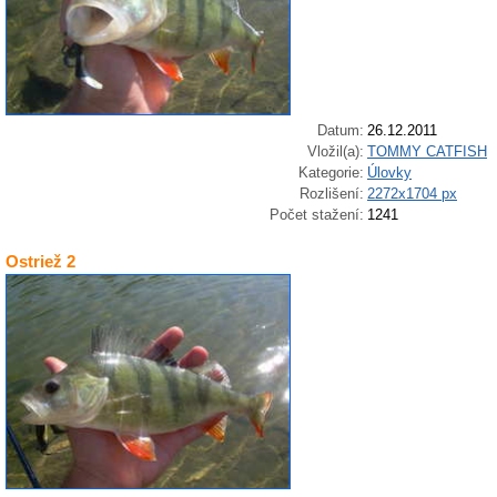
Datum:
26.12.2011
Vložil(a):
TOMMY CATFISH
Kategorie:
Úlovky
Rozlišení:
2272x1704 px
Počet stažení:
1241
Ostriež 2