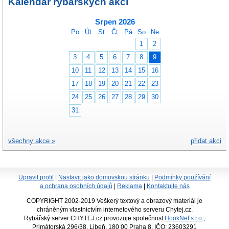
Kalendář rybářských akcí
Srpen 2026
Po
Út
St
Čt
Pá
So
Ne
1
2
3
4
5
6
7
8
9
10
11
12
13
14
15
16
17
18
19
20
21
22
23
24
25
26
27
28
29
30
31
všechny akce »
přidat akci
Upravit profil
|
Nastavit jako domovskou stránku
|
Podmínky používání
a ochrana osobních údajů
|
Reklama
|
Kontaktujte nás
COPYRIGHT 2002-2019 Veškerý textový a obrazový materiál je
chráněným vlastnictvím internetového serveru Chytej.cz.
Rybářský server CHYTEJ.cz provozuje společnost
HookNet s.r.o.
,
Primátorská 296/38, Libeň, 180 00 Praha 8, IČO: 23603291