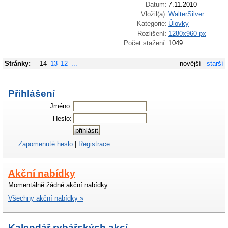
Datum:
7.11.2010
Vložil(a):
WalterSilver
Kategorie:
Úlovky
Rozlišení:
1280x960 px
Počet stažení:
1049
Stránky:
14
13
12
...
novější
starší
Přihlášení
Jméno:
Heslo:
Zapomenuté heslo
|
Registrace
Akční nabídky
Momentálně žádné akční nabídky.
Všechny akční nabídky »
Kalendář rybářských akcí