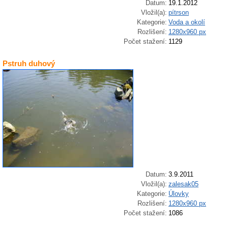
Datum:
19.1.2012
Vložil(a):
pítrson
Kategorie:
Voda a okolí
Rozlišení:
1280x960 px
Počet stažení:
1129
Pstruh duhový
Datum:
3.9.2011
Vložil(a):
zalesak05
Kategorie:
Úlovky
Rozlišení:
1280x960 px
Počet stažení:
1086