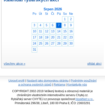
Srpen 2026
Po
Út
St
Čt
Pá
So
Ne
1
2
3
4
5
6
7
8
9
10
11
12
13
14
15
16
17
18
19
20
21
22
23
24
25
26
27
28
29
30
31
všechny akce »
přidat akci
Upravit profil
|
Nastavit jako domovskou stránku
|
Podmínky používání
a ochrana osobních údajů
|
Reklama
|
Kontaktujte nás
COPYRIGHT 2002-2019 Veškerý textový a obrazový materiál je
chráněným vlastnictvím internetového serveru Chytej.cz.
Rybářský server CHYTEJ.cz provozuje společnost
HookNet s.r.o.
,
Primátorská 296/38, Libeň, 180 00 Praha 8, IČO: 23603291