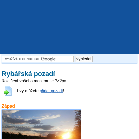
Rybářská pozadí
Rozlišení vašeho monitoru je
?
×
?
px.
I vy můžete
přidat pozadí
!
Západ