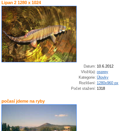
Lipan 2 1280 x 1024
Datum:
10.6.2012
Vložil(a):
osprey
Kategorie:
Úlovky
Rozlišení:
1280x960 px
Počet stažení:
1318
počasí jdeme na ryby