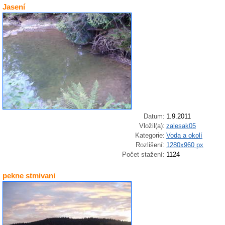
Jasení
Datum:
1.9.2011
Vložil(a):
zalesak05
Kategorie:
Voda a okolí
Rozlišení:
1280x960 px
Počet stažení:
1124
pekne stmivani