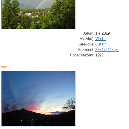
Datum:
1.7.2019
Vložil(a):
Vladis
Kategorie:
Ostatní
Rozlišení:
3264x2448 px
Počet stažení:
1295
***