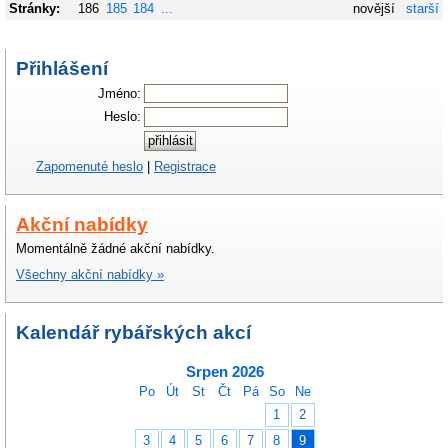
Stránky:
186
185
184
...
novější
starší
Přihlášení
Jméno:
Heslo:
Zapomenuté heslo
|
Registrace
Akční nabídky
Momentálně žádné akční nabídky.
Všechny akční nabídky »
Kalendář rybářských akcí
Srpen 2026
Po
Út
St
Čt
Pá
So
Ne
1
2
3
4
5
6
7
8
9