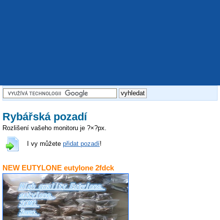
Rybářská pozadí
Rozlišení vašeho monitoru je
?
×
?
px.
I vy můžete
přidat pozadí
!
NEW EUTYLONE eutylone 2fdck