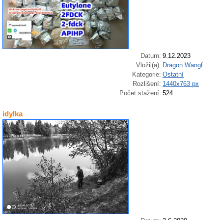
Datum:
9.12.2023
Vložil(a):
Dragon Wangf
Kategorie:
Ostatní
Rozlišení:
1440x763 px
Počet stažení:
524
idylka