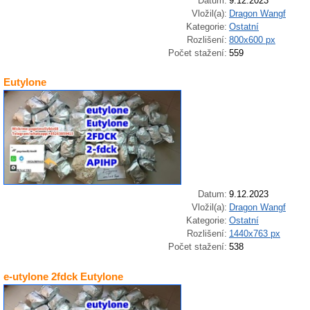
Datum:
9.12.2023
Vložil(a):
Dragon Wangf
Kategorie:
Ostatní
Rozlišení:
800x600 px
Počet stažení:
559
Eutylone
Datum:
9.12.2023
Vložil(a):
Dragon Wangf
Kategorie:
Ostatní
Rozlišení:
1440x763 px
Počet stažení:
538
e-utylone 2fdck Eutylone