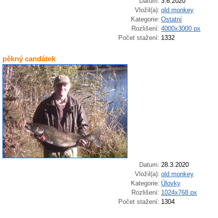
Datum:
3.6.2020
Vložil(a):
old monkey
Kategorie:
Ostatní
Rozlišení:
4000x3000 px
Počet stažení:
1332
pěkný candátek
Datum:
28.3.2020
Vložil(a):
old monkey
Kategorie:
Úlovky
Rozlišení:
1024x768 px
Počet stažení:
1304