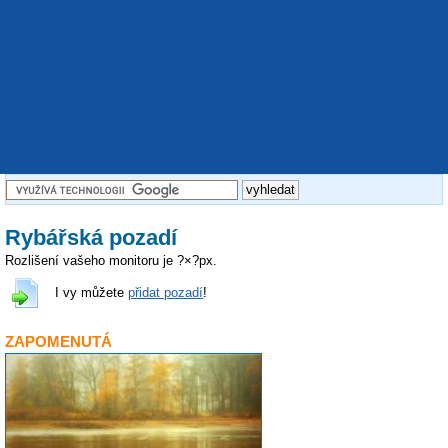
Rybářská pozadí
Rozlišení vašeho monitoru je
?
×
?
px.
I vy můžete
přidat pozadí
!
ZAPOMENUTÁ