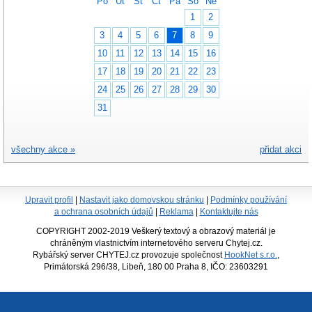
Po
Út
St
Čt
Pá
So
Ne
1
2
3
4
5
6
7
8
9
10
11
12
13
14
15
16
17
18
19
20
21
22
23
24
25
26
27
28
29
30
31
všechny akce »
přidat akci
Upravit profil
|
Nastavit jako domovskou stránku
|
Podmínky používání
a ochrana osobních údajů
|
Reklama
|
Kontaktujte nás
COPYRIGHT 2002-2019 Veškerý textový a obrazový materiál je
chráněným vlastnictvím internetového serveru Chytej.cz.
Rybářský server CHYTEJ.cz provozuje společnost
HookNet s.r.o.
,
Primátorská 296/38, Libeň, 180 00 Praha 8, IČO: 23603291