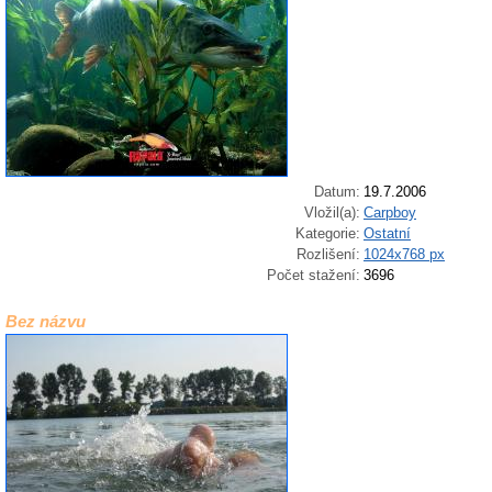
Datum:
19.7.2006
Vložil(a):
Carpboy
Kategorie:
Ostatní
Rozlišení:
1024x768 px
Počet stažení:
3696
Bez názvu