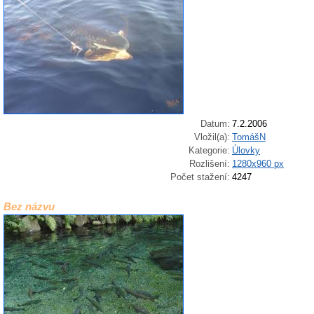
Datum:
7.2.2006
Vložil(a):
TomášN
Kategorie:
Úlovky
Rozlišení:
1280x960 px
Počet stažení:
4247
Bez názvu