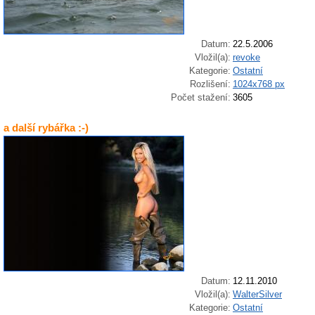
Datum:
22.5.2006
Vložil(a):
revoke
Kategorie:
Ostatní
Rozlišení:
1024x768 px
Počet stažení:
3605
a další rybářka :-)
Datum:
12.11.2010
Vložil(a):
WalterSilver
Kategorie:
Ostatní