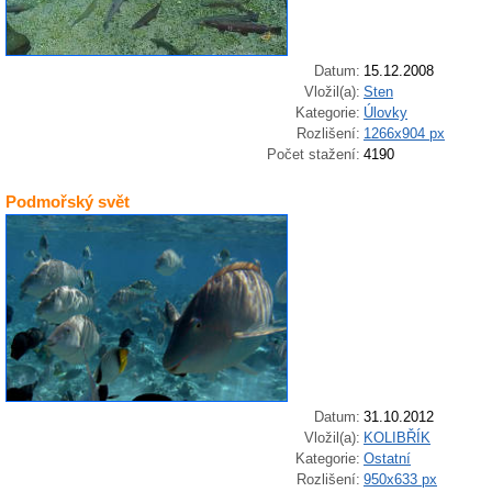
Datum:
15.12.2008
Vložil(a):
Sten
Kategorie:
Úlovky
Rozlišení:
1266x904 px
Počet stažení:
4190
Podmořský svět
Datum:
31.10.2012
Vložil(a):
KOLIBŘÍK
Kategorie:
Ostatní
Rozlišení:
950x633 px