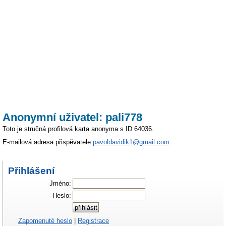
Anonymní uživatel: pali778
Toto je stručná profilová karta anonyma s ID 64036.
E-mailová adresa přispěvatele
pavoldavidik1@gmail.com
Přihlášení
Jméno:
Heslo:
Zapomenuté heslo
|
Registrace