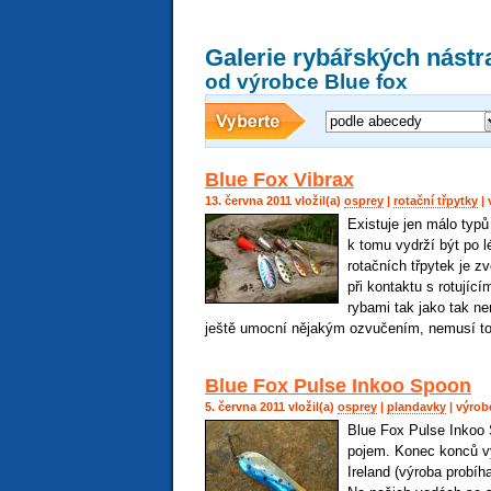
Galerie rybářských nástr
od výrobce Blue fox
podle abecedy
Blue Fox Vibrax
13. června 2011 vložil(a)
osprey
|
rotační třpytky
| 
Existuje jen málo typů 
k tomu vydrží být po l
rotačních třpytek je z
při kontaktu s rotují
rybami tak jako tak ne
ještě umocní nějakým ozvučením, nemusí to
Blue Fox Pulse Inkoo Spoon
5. června 2011 vložil(a)
osprey
|
plandavky
| výrob
Blue Fox Pulse Inkoo 
pojem. Konec konců vyv
Ireland (výroba probíh