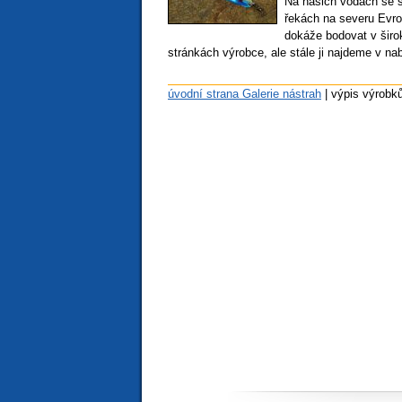
Na našich vodách se s
řekách na severu Evro
dokáže bodovat v širo
stránkách výrobce, ale stále ji najdeme v n
úvodní strana Galerie nástrah
| výpis výrobk