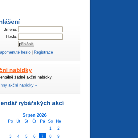
hlášení
Jméno:
Heslo:
apomenuté heslo
|
Registrace
ční nabídky
ntálně žádné akční nabídky.
hny akční nabídky »
lendář rybářských akcí
Srpen 2026
Po
Út
St
Čt
Pá
So
Ne
1
2
3
4
5
6
7
8
9