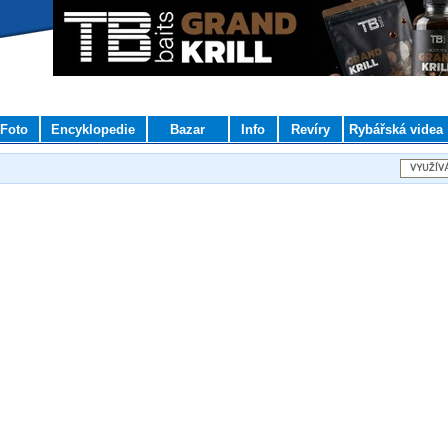
Foto
Encyklopedie
Bazar
Info
Revíry
Rybářská videa