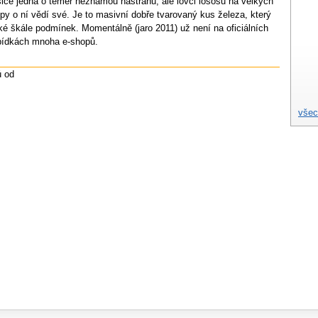
ice jedná o téměř neznámou nástrahu, ale lovci lososů na velkých
py o ní vědí své. Je to masivní dobře tvarovaný kus železa, který
ké škále podmínek. Momentálně (jaro 2011) už není na oficiálních
abídkách mnoha e-shopů.
ů od
všec