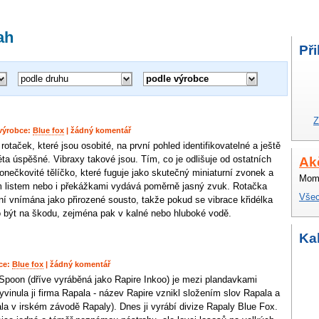
ah
Při
podle druhu
podle výrobce
Z
výrobce:
Blue fox
| žádný komentář
rotaček, které jsou osobité, na první pohled identifikovatelné a ještě
éta úspěšné. Vibraxy takové jsou. Tím, co je odlišuje od ostatních
Ak
vonečkovité tělíčko, které fuguje jako skutečný miniaturní zvonek a
Mome
cím listem nebo i překážkami vydává poměrně jasný zvuk. Rotačka
Všec
ní vnímána jako přirozené sousto, takže pokud se vibrace křidélka
 být na škodu, zejména pak v kalné nebo hluboké vodě.
Ka
ce:
Blue fox
| žádný komentář
Spoon (dříve vyráběná jako Rapire Inkoo) je mezi plandavkami
inula ji firma Rapala - název Rapire vznikl složením slov Rapala a
ala v irském závodě Rapaly). Dnes ji vyrábí divize Rapaly Blue Fox.