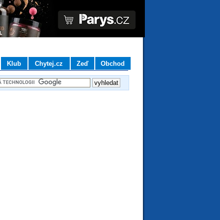
Klub
Chytej.cz
Zeď
Obchod