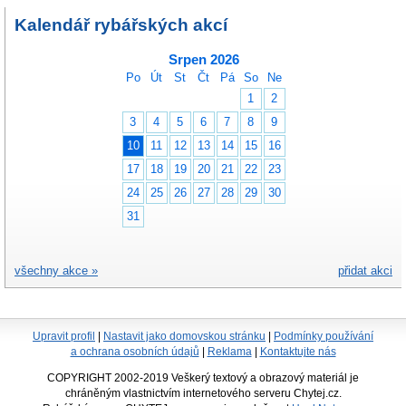
Kalendář rybářských akcí
Srpen 2026
Po
Út
St
Čt
Pá
So
Ne
1
2
3
4
5
6
7
8
9
10
11
12
13
14
15
16
17
18
19
20
21
22
23
24
25
26
27
28
29
30
31
všechny akce »
přidat akci
Upravit profil
|
Nastavit jako domovskou stránku
|
Podmínky používání
a ochrana osobních údajů
|
Reklama
|
Kontaktujte nás
COPYRIGHT 2002-2019 Veškerý textový a obrazový materiál je
chráněným vlastnictvím internetového serveru Chytej.cz.