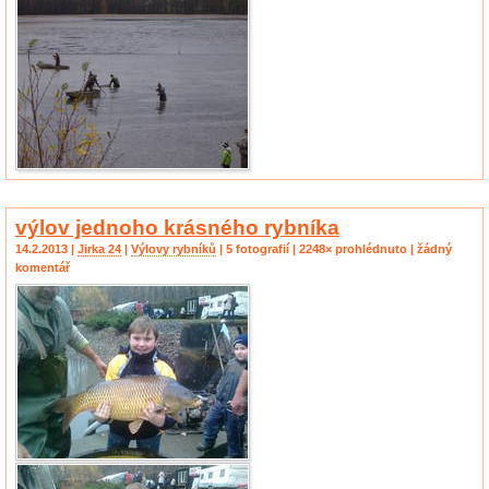
výlov jednoho krásného rybníka
14.2.2013 |
Jirka 24
|
Výlovy rybníků
| 5 fotografií | 2248× prohlédnuto | žádný
komentář