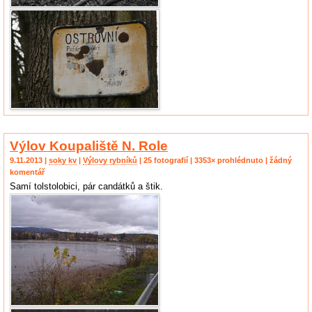
Výlov Koupaliště N. Role
9.11.2013 |
soky kv
|
Výlovy rybníků
| 25 fotografií | 3353× prohlédnuto | žádný
komentář
Samí tolstolobici, pár candátků a štik.