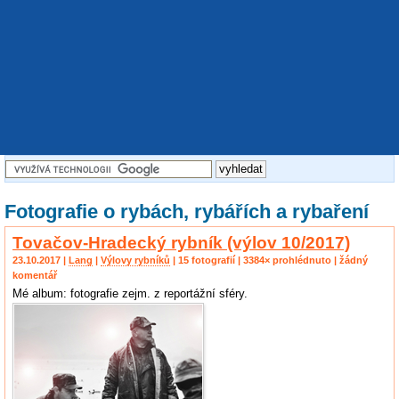
Fotografie o rybách, rybářích a rybaření
Tovačov-Hradecký rybník (výlov 10/2017)
23.10.2017 |
Lang
|
Výlovy rybníků
| 15 fotografií | 3384× prohlédnuto | žádný
komentář
Mé album: fotografie zejm. z reportážní sféry.