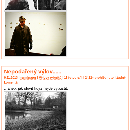
Nepodařený výlov......
9.11.2013 |
terminator
|
Výlovy rybníků
| 11 fotografií | 2422× prohlédnuto | žádný
komentář
...aneb, jak slovit když nejde vypustit.