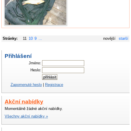
Stránky:
11
10
9
...
novější
starší
Přihlášení
Jméno:
Heslo:
Zapomenuté heslo
|
Registrace
Akční nabídky
Momentálně žádné akční nabídky.
Všechny akční nabídky »