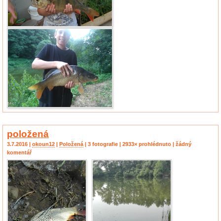
položená
3.7.2016 |
okoun12
|
Položená
| 3 fotografie | 2933× prohlédnuto | žádný
komentář