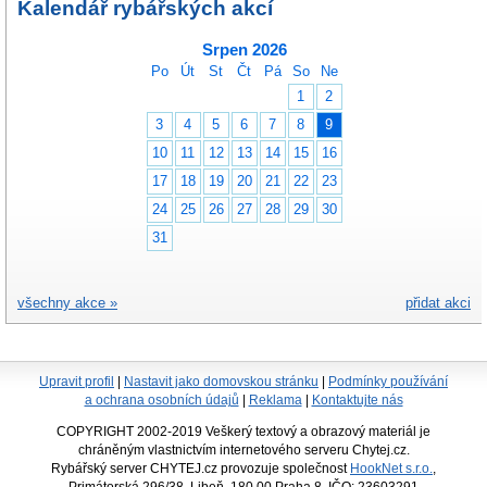
Kalendář rybářských akcí
Srpen 2026
Po
Út
St
Čt
Pá
So
Ne
1
2
3
4
5
6
7
8
9
10
11
12
13
14
15
16
17
18
19
20
21
22
23
24
25
26
27
28
29
30
31
všechny akce »
přidat akci
Upravit profil
|
Nastavit jako domovskou stránku
|
Podmínky používání
a ochrana osobních údajů
|
Reklama
|
Kontaktujte nás
COPYRIGHT 2002-2019 Veškerý textový a obrazový materiál je
chráněným vlastnictvím internetového serveru Chytej.cz.
Rybářský server CHYTEJ.cz provozuje společnost
HookNet s.r.o.
,
Primátorská 296/38, Libeň, 180 00 Praha 8, IČO: 23603291