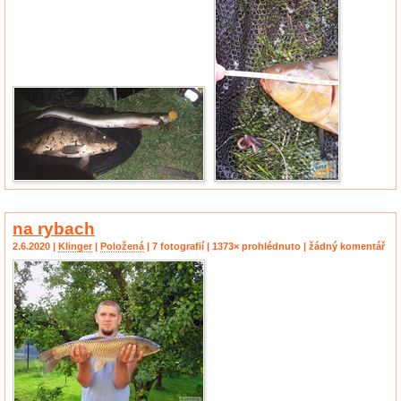
na rybach
2.6.2020 |
Klinger
|
Položená
| 7 fotografií | 1373× prohlédnuto | žádný komentář