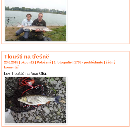
Tloušti na třešně
23.6.2015 |
okoun12
|
Položená
| 1 fotografie | 1765× prohlédnuto | žádný
komentář
Lov Tloušťů na řece Olši.