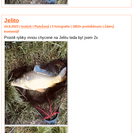
Jelito
24.9.2023 |
lovitch
|
Položená
| 3 fotografie | 1853× prohlédnuto | žádný
komentář
Prostě rybky mnou chycené na Jelitu teda byl jsem 2x