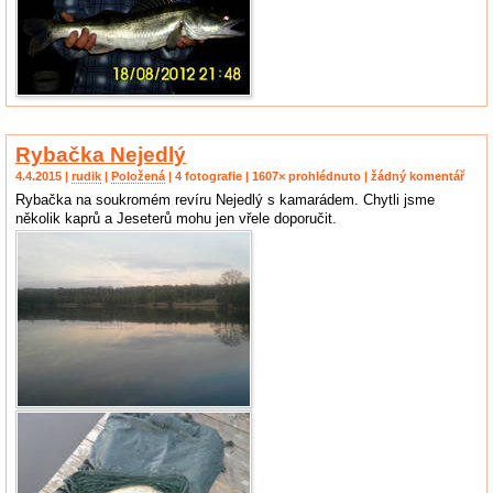
Rybačka Nejedlý
4.4.2015 |
rudik
|
Položená
| 4 fotografie | 1607× prohlédnuto | žádný komentář
Rybačka na soukromém revíru Nejedlý s kamarádem. Chytli jsme
několik kaprů a Jeseterů mohu jen vřele doporučit.