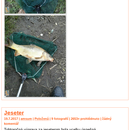
Jeseter
19.7.2017 |
amsum
|
Položená
| 9 fotografií | 2653× prohlédnuto | žádný
komentář
Tohtoročná výprava za jeseterom bola vcelku úspešná