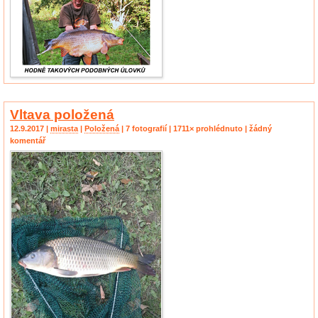
Vltava položená
12.9.2017 |
mirasta
|
Položená
| 7 fotografií | 1711× prohlédnuto | žádný
komentář