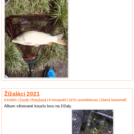
Žížaláci 2021
5.9.2021 |
Čuník
|
Položená
| 6 fotografií | 1171× prohlédnuto | žádný komentář
Album věnované kouzlu lovu na žížaly.