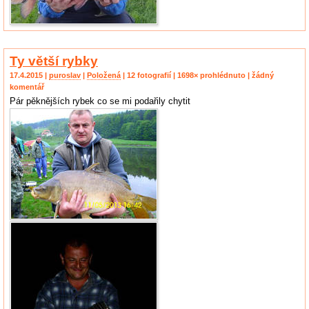
Ty větší rybky
17.4.2015 |
puroslav
|
Položená
| 12 fotografií | 1698× prohlédnuto | žádný
komentář
Pár pěknějších rybek co se mi podařily chytit