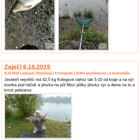
Zaječí 6.10.2015
9.10.2015 |
eduard
|
Položená
| 9 fotografií | 2234× prohlédnuto | 2 komentáře
Jeseteři největší má 42,5 kg Kolegové nához tak 5-10 od kraje a na sýr
kostka pod háček a plovka na půl Mezi půlky plovky sýr a deme na to a
krmit peletama