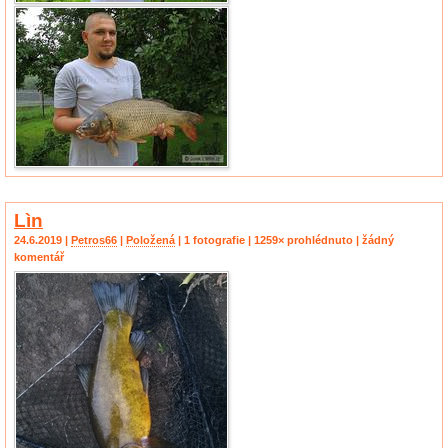
Lìn
24.6.2019 |
Petros66
|
Položená
| 1 fotografie | 1259× prohlédnuto | žádný
komentář