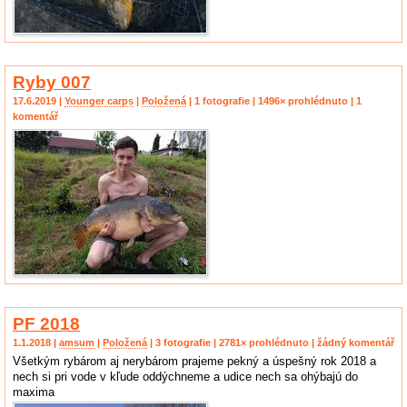
Ryby 007
17.6.2019 |
Younger carps
|
Položená
| 1 fotografie | 1496× prohlédnuto | 1
komentář
PF 2018
1.1.2018 |
amsum
|
Položená
| 3 fotografie | 2781× prohlédnuto | žádný komentář
Všetkým rybárom aj nerybárom prajeme pekný a úspešný rok 2018 a
nech si pri vode v kľude oddýchneme a udice nech sa ohýbajú do
maxima