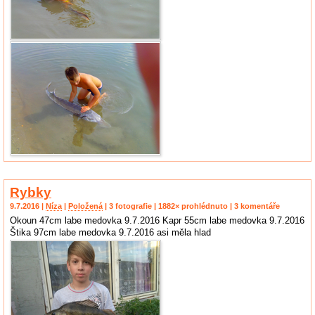
Rybky
9.7.2016 |
Níza
|
Položená
| 3 fotografie | 1882× prohlédnuto | 3 komentáře
Okoun 47cm labe medovka 9.7.2016 Kapr 55cm labe medovka 9.7.2016
Štika 97cm labe medovka 9.7.2016 asi měla hlad