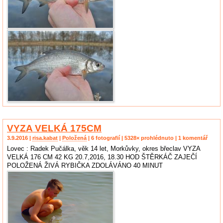
VYZA VELKÁ 175CM
3.9.2016 |
risa.kabat
|
Položená
| 6 fotografií | 5328× prohlédnuto | 1 komentář
Lovec : Radek Pučálka, věk 14 let, Morkůvky, okres břeclav VYZA
VELKÁ 176 CM 42 KG 20.7,2016, 18.30 HOD ŠTĚRKÁČ ZAJEČÍ
POLOŽENÁ ŽIVÁ RYBIČKA ZDOLÁVÁNO 40 MINUT