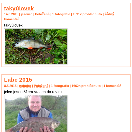
takyúlovek
14.6.2015 |
jezevec
|
Položená
| 1 fotografie | 1591× prohlédnuto | žádný
komentář
takyúlovek
Labe 2015
8.5.2015 |
nebobo
|
Položená
| 1 fotografie | 1662× prohlédnuto | 1 komentář
jelec jesen 51cm vracen do reviru