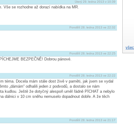
Úterý 29. ledna 2013 v 10:39
em. Vše se rozhodne až dorazí nabídka na MR.
Pondělí 28. ledna 2013 ve 22:32
všec
Pondělí 28. ledna 2013 ve 22:25
ný: PÍCHEJME BEZPEČNĚ! Dobrou pánové.
Pondělí 28. ledna 2013 ve 22:22
m téma. Docela mám stále dost živě v paměti, jak jsem se vydal
ěmto „dámám“ odhalili jeden z podvodů, a dostalo se nám
uta kudlou. Ještě že dotyčný alespoň uměl řádně PÍCHAT a nebylo
 na dálnici v 10 cm sněhu nemuselo dopadnout dobře. A že těch
Pondělí 28. ledna 2013 ve 21:17