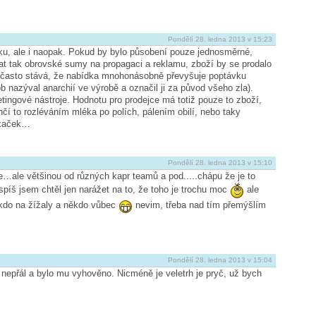
Pondělí 28. ledna 2013 v 15:23
ku, ale i naopak. Pokud by bylo působení pouze jednosměrné,
t tak obrovské sumy na propagaci a reklamu, zboží by se prodalo
 často stává, že nabídka mnohonásobně převyšuje poptávku
ob nazýval anarchií ve výrobě a označil ji za původ všeho zla).
etingové nástroje. Hodnotu pro prodejce má totiž pouze to zboží,
nčí to rozléváním mléka po polích, pálením obilí, nebo taky
ýkaček…
Pondělí 28. ledna 2013 v 15:10
e…ale většinou od různých kapr teamů a pod.....chápu že je to
spíš jsem chtěl jen narážet na to, že toho je trochu moc
ale
ěkdo na žížaly a někdo vůbec
nevim, třeba nad tím přemýšlím
Pondělí 28. ledna 2013 v 15:04
ě nepřál a bylo mu vyhověno. Nicméně je veletrh je pryč, už bych