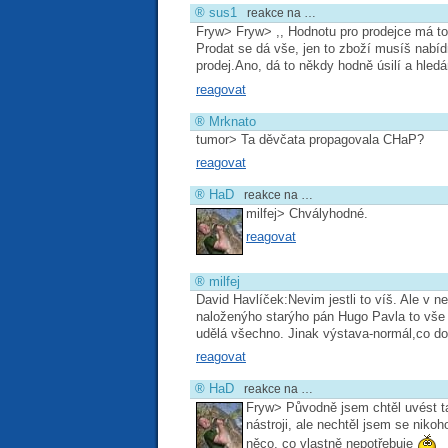
®
sus1
reakce na …
Fryw> Fryw> ,, Hodnotu pro prodejce má tot
Prodat se dá vše, jen to zboží musíš nabí
prodej.Ano, dá to někdy hodně úsilí a hledá
reagovat
®
Mrknato
tumor> Ta děvčata propagovala CHaP?
reagovat
®
HaD
reakce na …
milfej> Chvályhodné.
reagovat
®
milfej
David Havlíček:Nevim jestli to víš. Ale v
naloženýho starýho pán Hugo Pavla to vše
udělá všechno. Jinak výstava-normál,co do
reagovat
®
HaD
reakce na …
Fryw> Původně jsem chtěl uvést t
nástroji, ale nechtěl jsem se niko
něco, co vlastně nepotřebuje