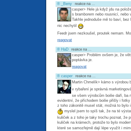
®
_Beny
reakce na …
casper> Hele já když jdu na polož
s bramborem nebo rousnicí, nebo v
Takhle jednoduše mě to baví, bez 
nic nechytil
Feedr jsem nezkoušel, proutek nemam. 
reagovat
®
HaD
reakce na …
casper> Problém ovšem je, že větš
poptávka je.
reagovat
®
casper
reakce na …
Martin Chmelík> kámo s výrobou 
v rybaření je správná marketingo
se všem výrobcům boilie daří, ba m
evidentní, že příchodem boilie přišly i fot
z toho zákonitě musel stát, možná to bylo 
myslel jsem to spíš tak, že na té výs
kuliček a z toho je taky trochu poznat, že
kuliček na krámech, protože to bylo moderní
které se samozřejmě dají lépe využít i mi