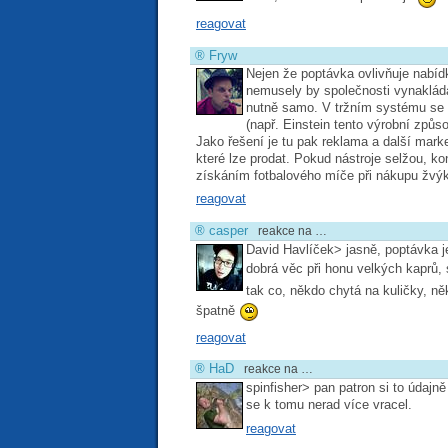
reagovat
®
Fryw
Nejen že poptávka ovlivňuje nabíd
nemusely by společnosti vynakláda
nutně samo. V tržním systému se
(např. Einstein tento výrobní způs
Jako řešení je tu pak reklama a další mark
které lze prodat. Pokud nástroje selžou, ko
získáním fotbalového míče při nákupu žv
reagovat
®
casper
reakce na …
David Havlíček> jasně, poptávka j
dobrá věc při honu velkých kaprů, 
tak co, někdo chytá na kuličky, n
špatně
reagovat
®
HaD
reakce na …
spinfisher> pan patron si to údajn
se k tomu nerad více vracel.
reagovat