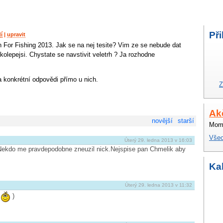
Při
í
|
upravit
 For Fishing 2013. Jak se na nej tesite? Vim ze se nebude dat
olepejsi. Chystate se navstivit veletrh ? Ja rozhodne
a konkrétní odpovědi přímo u nich.
Z
Ak
novější
starší
Mome
Všec
Úterý 29. ledna 2013 v 16:03
Nekdo me pravdepodobne zneuzil nick.Nejspise pan Chmelik aby
Ka
Úterý 29. ledna 2013 v 11:32
)