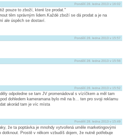
Pondělí 28. ledna 2013 v 16:02
iž pouze to zboží, které lze prodat."
dnout těm správným lidem.Každé zboží se dá prodat a je na
ní ale úspěch se dostaví.
Pondělí 28. ledna 2013 v 15:57
Pondělí 28. ledna 2013 v 15:56
Pondělí 28. ledna 2013 v 15:52
 neděly odpoledne se tam JV promenádoval s vízíčkem a měl tam
 pod dohledem kameramana bylo mě na b… ten pro svoji reklamu
dat akorád tam je víc místa
Pondělí 28. ledna 2013 v 15:49
aky, že ta poptávka je mnohdy vytvořená uměle marketingovými
ho dotknout. Prostě v někom vzbudíš dojem, že nutně potřebuje