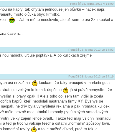
Pondělí 28. ledna 2013 v 15:00
enou na kapry, tak chytám jednoduše jen olůvku – háček např.
ariantu místo olůvka obyč krmítko.
koulí
. Zatím mě to neoslovilo, ale už sem to asi 2× zkoušel a
Možná časem…
Pondělí 28. ledna 2013 ve 14:53
inou nabídku určuje poptávka. A po kuličkách zřejmě
Pondělí 28. ledna 2013 ve 14:19
bych asi nezačínal
koukám, že taky pracuješ v marketingu a
vá strategie velkým kokem k úspěchu
já si právě nemyslím, že
yslím si pravý opak!!! Ale z toho co jsem tam viděl je zcela
ky obřích kaprů, kteří neodolali nástrahám firmy XY. Byznys se
i naopak, nejdřív byla vymyšlená reklama a pak hromada kuliček
tavě mělo hrozně moc stánků hromady pytlů plných smradlavých
 prvotní velký zájem lehce ovadl…Takže teď mají všichni hromadu
 a teď je trochu válcuje feedr a ostatní „normální“ způsoby lovu,
mo komerční revíry
a to je možná důvod, proč to tak je…