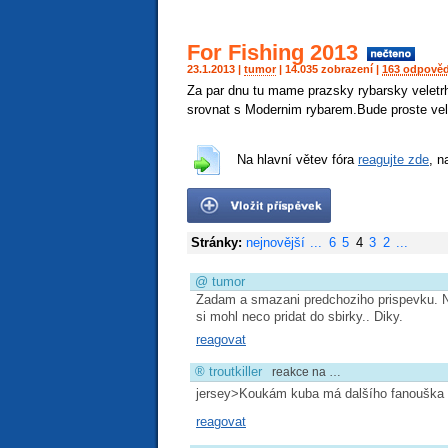
For Fishing 2013
23.1.2013 |
tumor
| 14.035 zobrazení |
163 odpověd
Za par dnu tu mame prazsky rybarsky veletrh
srovnat s Modernim rybarem.Bude proste velk
Na hlavní větev fóra
reagujte zde
, n
Stránky:
nejnovější
...
6
5
4
3
2
...
@
tumor
Zadam a smazani predchoziho prispevku. 
si mohl neco pridat do sbirky.. Diky.
reagovat
®
troutkiller
reakce na …
jersey>Koukám kuba má dalšího fanouška
reagovat