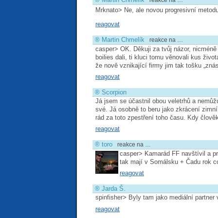
reakce na …
Mrknato> Ne, ale novou progresivní meto
reagovat
®
Martin Chmelík
reakce na …
casper> OK. Děkuji za tvůj názor, nicméně je
boilies dali, ti kluci tomu věnovali kus živ
že nově vznikající firmy jim tak tošku „znás
reagovat
®
Scorpion
Já jsem se účastnil obou veletrhů a nemůžu 
své. Já osobně to beru jako zkrácení zimn
rád za toto zpestření toho času. Kdy člov
reagovat
®
toro
reakce na …
casper> Kamarád FF navštívil a pra
tak mají v Somálsku + Čadu rok c
reagovat
®
Jarda Š.
spinfisher> Byly tam jako mediální partner
reagovat