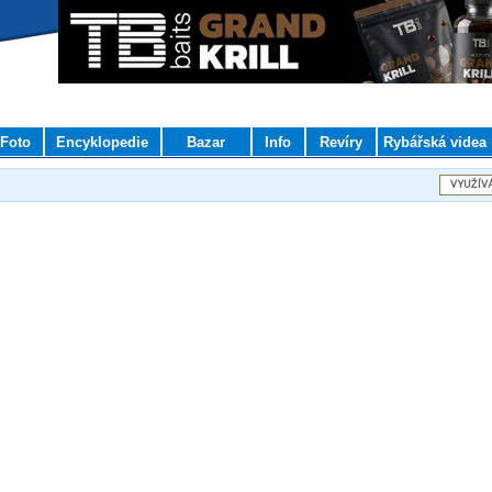
Foto
Encyklopedie
Bazar
Info
Revíry
Rybářská videa