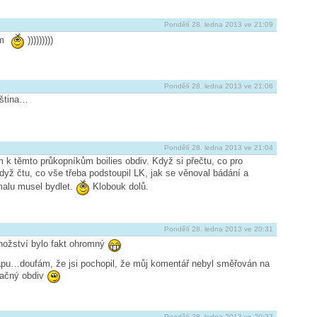
Pondělí 28. ledna 2013 ve 21:09
ám
)))))))))
Pondělí 28. ledna 2013 ve 21:06
čeština…
Pondělí 28. ledna 2013 ve 21:04
 k těmto průkopníkům boilies obdiv. Když si přečtu, co pro
yž čtu, co vše třeba podstoupil LK, jak se věnoval bádání a
malu musel bydlet.
Klobouk dolů.
Pondělí 28. ledna 2013 ve 20:31
ožství bylo fakt ohromný
ápu…doufám, že jsi pochopil, že můj komentář nebyl směřován na
značný obdiv
Pondělí 28. ledna 2013 ve 20:27