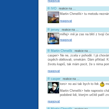
reagovat
®
IVO
reakce na …
Martin Chmelík> tu metodu nezn
reagovat
®
jersey
reakce na …
milfej> mě je zas na blití z tvojí 
reagovat
®
Martin Chmelík
reakce na …
casper> Ne ne, zcela v pohodě. I já chovám
úspěch obětovali, smekám. Dám příklad. Kd
životu kaprů, tak mám pocit, že s nima po
reagovat
®
casper
reakce na …
toro> no asi tak bych to řek
mn
Martin Chmelík> hele naprosto ch
podobné lidi, kterým určitě patří 
reagovat
®
Martin Chmelík