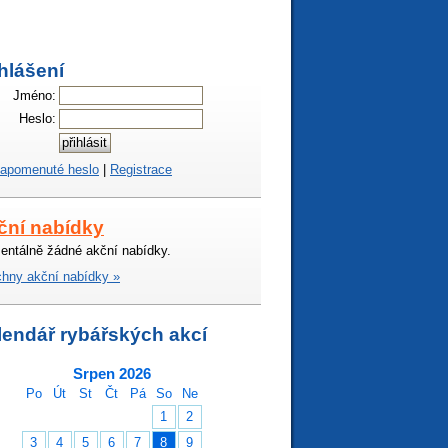
hlášení
Jméno:
Heslo:
apomenuté heslo
|
Registrace
ční nabídky
ntálně žádné akční nabídky.
hny akční nabídky »
lendář rybářských akcí
Srpen 2026
Po
Út
St
Čt
Pá
So
Ne
1
2
3
4
5
6
7
8
9