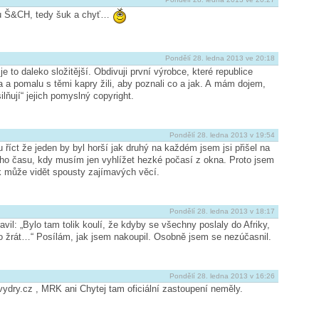
du Š&CH, tedy šuk a chyť…
Pondělí 28. ledna 2013 ve 20:18
 to daleko složitější. Obdivuji první výrobce, které republice
ota a pomalu s těmi kapry žili, aby poznali co a jak. A mám dojem,
ilňují“ jejich pomyslný copyright.
Pondělí 28. ledna 2013 v 19:54
říct že jeden by byl horší jak druhý na každém jsem jsi přišel na
ího času, kdy musím jen vyhlížet hezké počasí z okna. Proto jsem
ěk může vidět spousty zajímavých věcí.
Pondělí 28. ledna 2013 v 18:17
vil: „Bylo tam tolik koulí, že kdyby se všechny poslaly do Afriky,
o žrát…“ Posílám, jak jsem nakoupil. Osobně jsem se nezúčasnil.
Pondělí 28. ledna 2013 v 16:26
 vydry.cz , MRK ani Chytej tam oficiální zastoupení neměly.