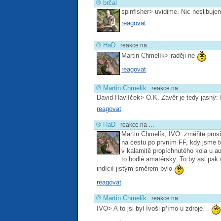
®
brčal
spinfisher> uvidime. Nic neslibuj
reagovat
®
HaD
reakce na …
Martin Chmelík> raději ne
reagovat
®
Martin Chmelík
reakce na …
David Havlíček> O.K. Závěr je tedy jas
reagovat
®
HaD
reakce na …
Martin Chmelík, IVO: změňte prosí
na cestu po prvním FF, kdy jsme t
v kalamitě propíchnutého kola u a
to bodlé amatérsky. To by asi pak
indícií jistým směrem bylo
reagovat
®
Martin Chmelík
reakce na …
IVO> A to jsi byl Ivoši přímo u zdroje…