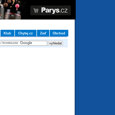
Klub
Chytej.cz
Zeď
Obchod