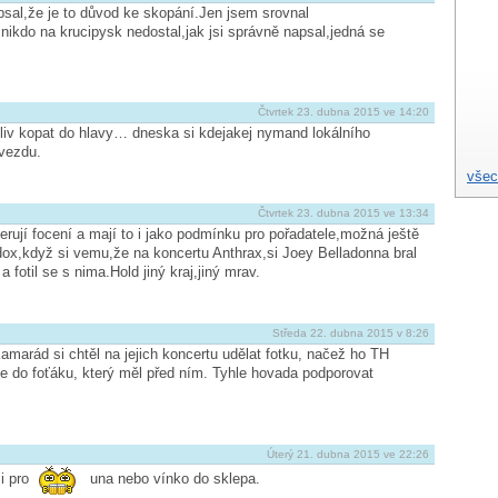
sal,že je to důvod ke skopání.Jen jsem srovnal
ikdo na krucipysk nedostal,jak jsi správně napsal,jedná se
Čtvrtek 23. dubna 2015 ve 14:20
liv kopat do hlavy… dneska si kdejakej nymand lokálního
vezdu.
všec
Čtvrtek 23. dubna 2015 ve 13:34
erují focení a mají to i jako podmínku pro pořadatele,možná ještě
ox,když si vemu,že na koncertu Anthrax,si Joey Belladonna bral
 fotil se s nima.Hold jiný kraj,jiný mrav.
Středa 22. dubna 2015 v 8:26
amarád si chtěl na jejich koncertu udělat fotku, načež ho TH
ve do foťáku, který měl před ním. Tyhle hovada podporovat
Úterý 21. dubna 2015 ve 22:26
i pro
una nebo vínko do sklepa.