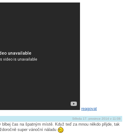
reagovat
Středa 17. prosince 2014 v 11:08
v blbej čas na špatným místě. Když teď za mnou někdo přijde, tak
ždoročně super vánoční náladu