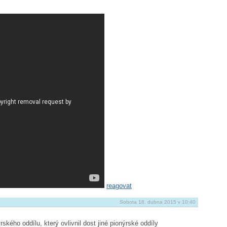
reagovat
Sobota 18. dubna 2015 v 10:40
ského oddílu, který ovlivnil dost jiné pionýrské oddíly