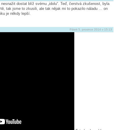
nesnažit dostat blíž svému „idolu“. Teď, čerstvá zkušenost, byla
ě, tak jsme to zkusili, ale tak nějak mi to pokazilo náladu … on
ku je někdy lepší.
Pátek 5. prosince 2014 v 15:13