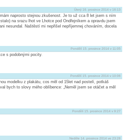
Úterý 16. prosince 2014 v 16:13
mám naprosto stejnou zkušenost. Je to už cca 8 let jsem s ním
o stalo) na srazu lhot ve Lhotce pod Ondřejníkem a opravdu jsem
le ani nesundal. Naštěstí mi nepřišel nepříjemnej chováním, docela
Pondělí 15. prosince 2014 v 11:05
kce s podobnými pocity.
Pondělí 15. prosince 2014 v 10:06
nou modelku z plakátu, cos měl od 15let nad postelí, potkáš
oval bych to slovy mého oblíbence: „Neměl jsem se otáčet a měl
Pondělí 15. prosince 2014 v 9:27
Neděle 14. prosince 2014 ve 23:28