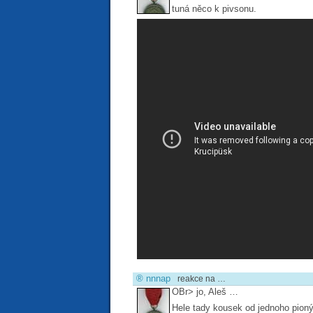
tuná něco k pivsonu.
®
nnnap
reakce na …
OBr> jo, Aleš …
Hele tady kousek od jednoho pionýr