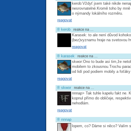
kerob:Vždyť jsem také nikde nenap
nesrovnatelné.Kromě toho by mně n
o nýmandy lokálního rozměru.
reagovat
®
kerob
reakce na …
Karasek: to ale není důvod kohoko
(bez)vyznamu hraje na svetovou h
reagovat
®
karasek
reakce na …
skwor:Ono to bude asi tim,že netol
mobilem to zkousnou.Trochu parad
od lidí pod podiem mobily a foťáky a
reagovat
®
skwor
reakce na …
nnnap> Tak tuhle kapelu fakt ne. K
kopnul přímo do obličeje, respekti
nehodlám.
reagovat
®
nnnap
lopem, co? Dáme si něco? Valím s