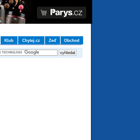
Klub
Chytej.cz
Zeď
Obchod