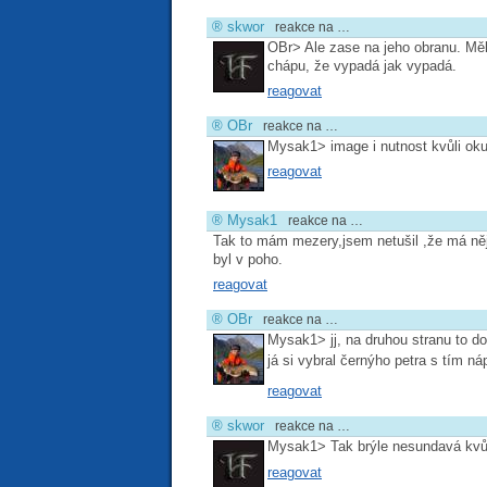
®
skwor
reakce na …
OBr> Ale zase na jeho obranu. Měl
chápu, že vypadá jak vypadá.
reagovat
®
OBr
reakce na …
Mysak1> image i nutnost kvůli oku
reagovat
®
Mysak1
reakce na …
Tak to mám mezery,jsem netušil ,že má něja
byl v poho.
reagovat
®
OBr
reakce na …
Mysak1> jj, na druhou stranu to do
já si vybral černýho petra s tím 
reagovat
®
skwor
reakce na …
Mysak1> Tak brýle nesundavá kvůli
reagovat