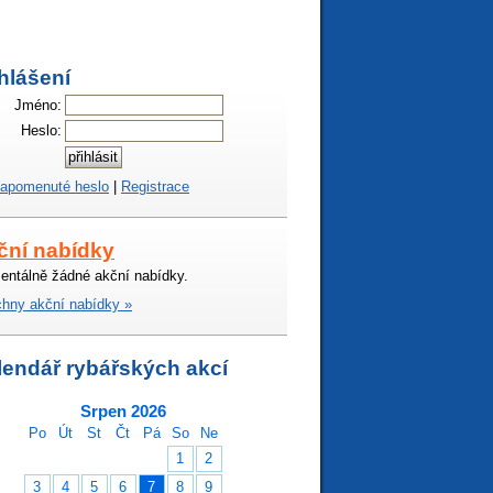
hlášení
Jméno:
Heslo:
apomenuté heslo
|
Registrace
ční nabídky
ntálně žádné akční nabídky.
hny akční nabídky »
lendář rybářských akcí
Srpen 2026
Po
Út
St
Čt
Pá
So
Ne
1
2
3
4
5
6
7
8
9