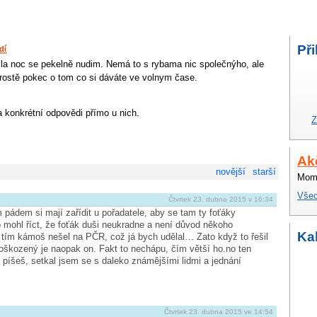
Při
dí
la noc se pekelně nudim. Nemá to s rybama nic společnýho, ale
rostě pokec o tom co si dáváte ve volnym čase.
a konkrétní odpovědi přímo u nich.
Z
Ak
novější
starší
Mome
Všec
Čtvrtek 23. dubna 2015 v 16:34
 pádem si mají zařídit u pořadatele, aby se tam ty foťáky
o mohl říct, že foťák duši neukradne a není důvod někoho
Ka
tím kámoš nešel na PČR, což já bych udělal… Zato když to řešil
oškozený je naopak on. Fakt to nechápu, čím větší ho.no ten
ak píšeš, setkal jsem se s daleko známějšími lidmi a jednání
Čtvrtek 23. dubna 2015 ve 14:54