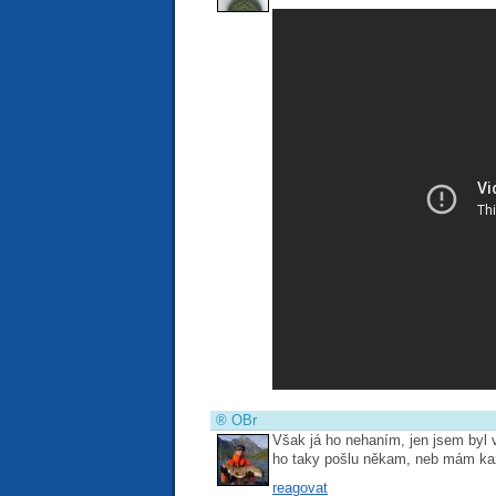
®
OBr
Však já ho nehaním, jen jsem byl 
ho taky pošlu někam, neb mám ka
reagovat