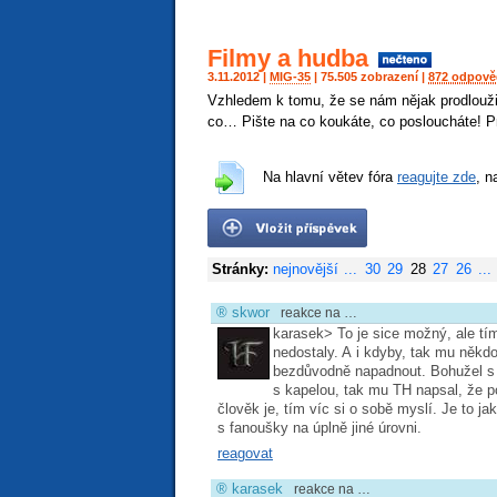
Filmy a hudba
3.11.2012 |
MIG-35
| 75.505 zobrazení |
872 odpově
Vzhledem k tomu, že se nám nějak prodlouži
co… Pište na co koukáte, co posloucháte! P
Na hlavní větev fóra
reagujte zde
, n
Stránky:
nejnovější
...
30
29
28
27
26
...
®
skwor
reakce na …
karasek> To je sice možný, ale tím
nedostaly. A i kdyby, tak mu někd
bezdůvodně napadnout. Bohužel s 
s kapelou, tak mu TH napsal, že p
člověk je, tím víc si o sobě myslí. Je to j
s fanoušky na úplně jiné úrovni.
reagovat
®
karasek
reakce na …