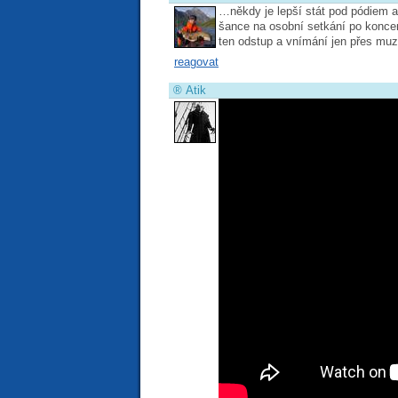
…někdy je lepší stát pod pódiem a 
šance na osobní setkání po koncert
ten odstup a vnímání jen přes muzi
reagovat
®
Atik