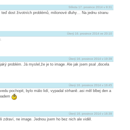
Středa 17. prosince 2014 v 9:31
 teď dost životních problémů, milionové dluhy… Na jednu stranu
Úterý 16. prosince 2014 ve 20:10
.
Úterý 16. prosince 2014 v 19:39
ký problém. Já myslel,že je to image. Ale jak jsem psal ,docela
Úterý 16. prosince 2014 v 16:45
vedu pochopit, bylo málo lidí, vypadal strhaně..asi měl blbej den a
nápadem
Úterý 16. prosince 2014 v 16:39
 zdraví, ne image. Jednou jsem ho bez nich ale viděl.