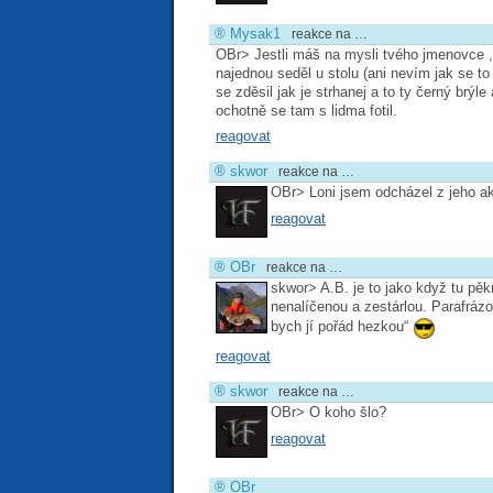
®
Mysak1
reakce na …
OBr> Jestli máš na mysli tvého jmenovce ,
najednou seděl u stolu (ani nevím jak se t
se zděsil jak je strhanej a to ty černý brý
ochotně se tam s lidma fotil.
reagovat
®
skwor
reakce na …
OBr> Loni jsem odcházel z jeho a
reagovat
®
OBr
reakce na …
skwor> A.B. je to jako když tu pěk
nenalíčenou a zestárlou. Parafráz
bych jí pořád hezkou“
reagovat
®
skwor
reakce na …
OBr> O koho šlo?
reagovat
®
OBr