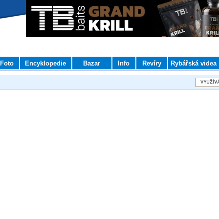
Foto
Encyklopedie
Bazar
Info
Revíry
Rybářská videa