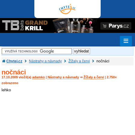
Chytej.cz
Nástrahy a návnady
Žížaly a červi
nočnáci
nočnáci
17.10.2009 vložil(a)
adamko
|
Nástrahy a návnady
⇒
Žížaly a červi
| 2.750×
zobrazeno
lehko