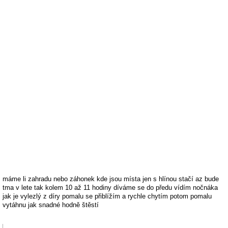
máme li zahradu nebo záhonek kde jsou místa jen s hlínou stačí az bude
tma v lete tak kolem 10 až 11 hodiny díváme se do předu vídím nočnáka
jak je vylezlý z díry pomalu se přiblížím a rychle chytím potom pomalu
vytáhnu jak snadné hodně štěstí