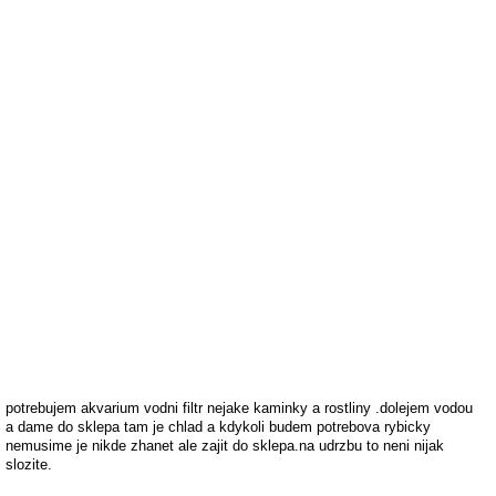
potrebujem akvarium vodni filtr nejake kaminky a rostliny .dolejem vodou
a dame do sklepa tam je chlad a kdykoli budem potrebova rybicky
nemusime je nikde zhanet ale zajit do sklepa.na udrzbu to neni nijak
slozite.