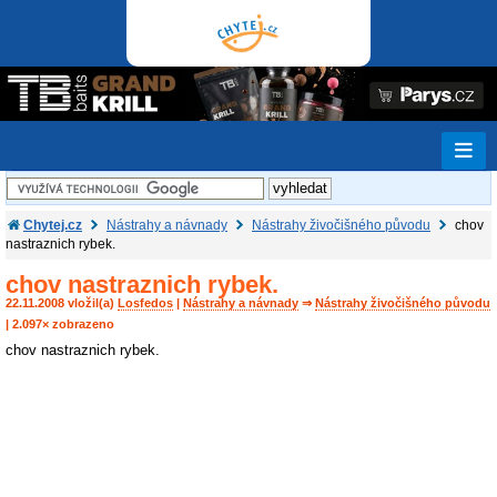
Chytej.cz
Nástrahy a návnady
Nástrahy živočišného původu
chov
nastraznich rybek.
chov nastraznich rybek.
22.11.2008 vložil(a)
Losfedos
|
Nástrahy a návnady
⇒
Nástrahy živočišného původu
| 2.097× zobrazeno
chov nastraznich rybek.