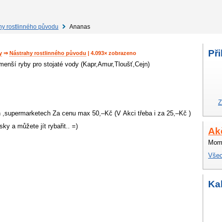
hy rostlinného původu
Ananas
Při
y
⇒
Nástrahy rostlinného původu
| 4.093× zobrazeno
 menší ryby pro stojaté vody (Kapr,Amur,Tloušť,Cejn)
Z
,supermarketech Za cenu max 50,–Kč (V Akci třeba i za 25,–Kč )
ky a můžete jít rybařit.. =)
Ak
Mome
Všec
Ka