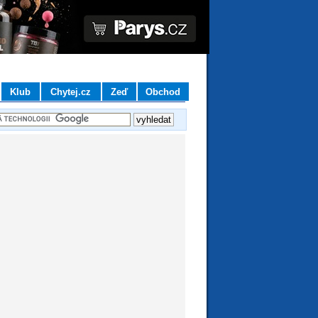
Klub
Chytej.cz
Zeď
Obchod