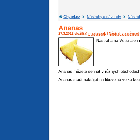
Chytej.cz
Nástrahy a návnady
Nástra
Ananas
27.3.2012 vložil(a)
maatesaak
|
Nástrahy a návnad
Nástraha na Větší ale i
Ananas můžete sehnat v různých obchodech 
Ananas stačí nakrájet na libovolně velké kous