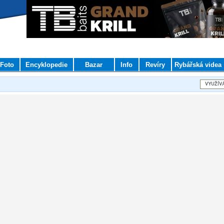
Foto
Encyklopedie
Bazar
Info
Revíry
Rybářská videa