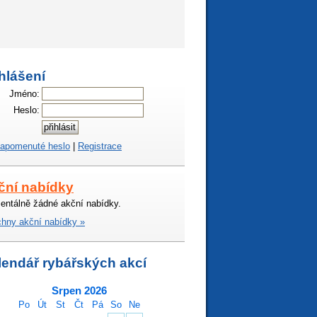
hlášení
Jméno:
Heslo:
apomenuté heslo
|
Registrace
ční nabídky
ntálně žádné akční nabídky.
hny akční nabídky »
lendář rybářských akcí
Srpen 2026
Po
Út
St
Čt
Pá
So
Ne