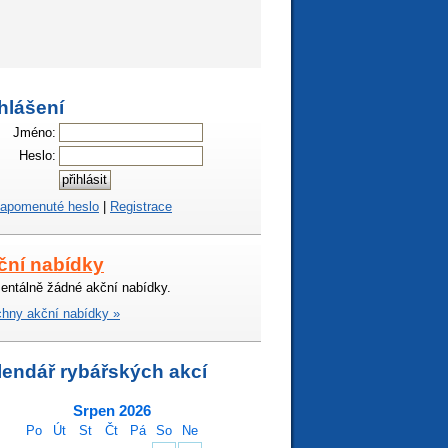
hlášení
Jméno:
Heslo:
apomenuté heslo
|
Registrace
ční nabídky
ntálně žádné akční nabídky.
hny akční nabídky »
lendář rybářských akcí
Srpen 2026
Po
Út
St
Čt
Pá
So
Ne