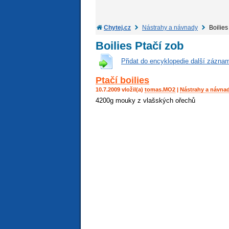
Chytej.cz
Nástrahy a návnady
Boilies
Boilies Ptačí zob
Přidat do encyklopedie další zázna
Ptačí boilies
10.7.2009 vložil(a)
tomas.MO2
|
Nástrahy a návna
4200g mouky z vlašských ořechů