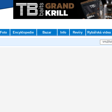
Foto
Encyklopedie
Bazar
Info
Revíry
Rybářská videa