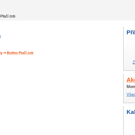
 Ptačí zob
Při
m
dy
⇒
Boilies Ptačí zob
Z
Ak
Mome
Všec
Ka