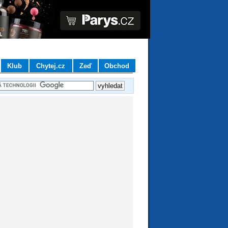
Klub
Chytej.cz
Zeď
Obchod