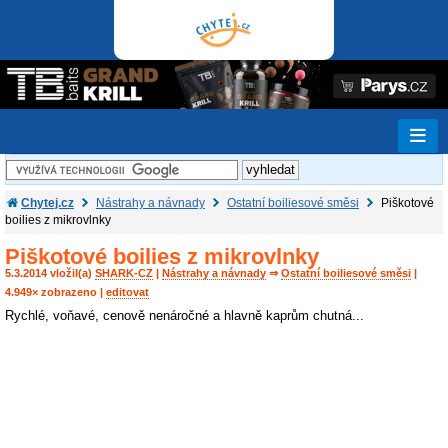
Chytej.cz
Nástrahy a návnady
Ostatní boiliesové směsi
Piškotové
boilies z mikrovlnky
Piškotové boilies z mikrovlnky
5.3.2014 vložil(a)
SHARK-CZ
|
Nástrahy a návnady
⇒
Ostatní boiliesové směsi
|
4.949× zobrazeno |
editovat
Rychlé, voňavé, cenově nenáročné a hlavně kaprům chutná...