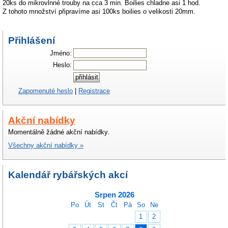
20ks do mikrovlnné trouby na cca 3 min. Boilies chladne asi 1 hod.
Z tohoto množství připravíme asi 100ks boilies o velikosti 20mm.
Přihlášení
Jméno:
Heslo:
Zapomenuté heslo
|
Registrace
Akční nabídky
Momentálně žádné akční nabídky.
Všechny akční nabídky »
Kalendář rybářských akcí
Srpen 2026
Po
Út
St
Čt
Pá
So
Ne
1
2