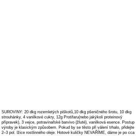
SUROVINY: 20 dkg rozemletých piškotů,10 dkg pšeničného šrotu, 10 dkg
strouhánky, 4 vanilkové cukry, 12g Protifaru(nebo jakýkoli proteinový
přípravek), 3 vejce, potravinařské barvivo (žluté), vanilková esence. Postup
výroby je klasickým způsobem. Pokud by se těsto při válení trhalo, přidejte
2–3 pol. lžice rostlinného oleje. Hotové kuličky NEVAŘÍME, dáme je po cca