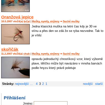
Oranžová jepice
10.5.2007 vložil(a)
brčal
|
Mušky, nymfy, strýmry
⇒
Suché mušky
Jedna klasická muška na letní čas kdy je 30 ve
stínu a přes den se zdá že se ryba nezvedne. Tak to
je vítěz
skořičák
11.2.2007 vložil(a)
chub
|
Mušky, nymfy, strýmry
⇒
Suché mušky
opravdu jednoduchý chrostíkový vzor, který výborně
plave, tělíčko může být navázáno v mnoha barvách
podle hnyzu který právě poletuje
Stránky:
nejnovější
...
4
3
2
1
novější
starší
Přihlášení
Jméno: