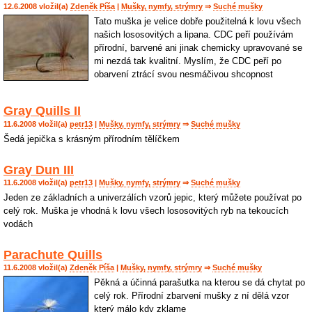
12.6.2008 vložil(a)
Zdeněk Píša
|
Mušky, nymfy, strýmry
⇒
Suché mušky
Tato muška je velice dobře použitelná k lovu všech
našich lososovitých a lipana. CDC peří používám
přírodní, barvené ani jinak chemicky upravované se
mi nezdá tak kvalitní. Myslím, že CDC peří po
obarvení ztrácí svou nesmáčivou shcopnost
Gray Quills II
11.6.2008 vložil(a)
petr13
|
Mušky, nymfy, strýmry
⇒
Suché mušky
Šedá jepička s krásným přírodním tělíčkem
Gray Dun III
11.6.2008 vložil(a)
petr13
|
Mušky, nymfy, strýmry
⇒
Suché mušky
Jeden ze základních a univerzálích vzorů jepic, který můžete používat po
celý rok. Muška je vhodná k lovu všech lososovitých ryb na tekoucích
vodách
Parachute Quills
11.6.2008 vložil(a)
Zdeněk Píša
|
Mušky, nymfy, strýmry
⇒
Suché mušky
Pěkná a účinná parašutka na kterou se dá chytat po
celý rok. Přírodní zbarvení mušky z ní dělá vzor
který málo kdy zklame