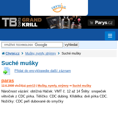
Chytej.cz
Mušky, nymfy, strýmry
Suché mušky
Suché mušky
Přidat do encyklopedie další záznam
paras
12.6.2008 vložil(a)
petr13
|
Mušky, nymfy, strýmry
⇒
Suché mušky
Náročnost vázání: obtížná Háček: VMT č. 12 až 14 Štěty: snopeček
větviček z CDC pírka. Tělíčko: CDC dubing. Křidélka: dvě pírka CDC.
Nožičky: CDC peří dubované do smyčky