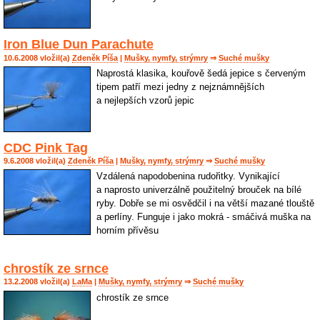
Iron Blue Dun Parachute
10.6.2008 vložil(a)
Zdeněk Píša
|
Mušky, nymfy, strýmry
⇒
Suché mušky
Naprostá klasika, kouřově šedá jepice s červeným
tipem patří mezi jedny z nejznámnějších
a nejlepších vzorů jepic
CDC Pink Tag
9.6.2008 vložil(a)
Zdeněk Píša
|
Mušky, nymfy, strýmry
⇒
Suché mušky
Vzdálená napodobenina rudořitky. Vynikající
a naprosto univerzálně použitelný brouček na bílé
ryby. Dobře se mi osvědčil i na větší mazané tlouště
a perlíny. Funguje i jako mokrá - smáčivá muška na
horním přívěsu
chrostík ze srnce
13.2.2008 vložil(a)
LaMa
|
Mušky, nymfy, strýmry
⇒
Suché mušky
chrostík ze srnce