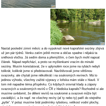
Nastal poslední zimní měsíc a do vypuknutí nové kaprařské sezóny zbývá
už jen pár týdnů. Venku zatím ještě mrzne a občas spadne i nějaká ta
sněhová vločka. Já sedím doma a přemýšlím, o čem bych mohl napsat
článek. Nápad nepřichází, a proto se myšlenkami vracím do minulé
sezóny. Musím konstatovat, že v uplynulém roce jsme na rybách nebyli
tolikrát, kolikrát jsme si představovali. Navštěvovali jsme většinou
svazovky, ale chytali jsme několikrát i na soukromých revírech. Má to
jedinou výhodu, všechny zažité výpravy z loňska mám stále v hlavě. V
tom mě napadne téma příspěvku. Co kdybych srovnal klady a zápory
svazových a soukromých revírů v ČR z hlediska kapraře? Rozhodně si ale
musíme uvědomit, že dělení revírů na soukromé a svazové může být
zavádějící, a že např. ne všechny revíry (ať ty nebo ty) patří do stejného
„pytle“. V potaz musíme brát podmínky rybolovu, velikost vodní plochy,