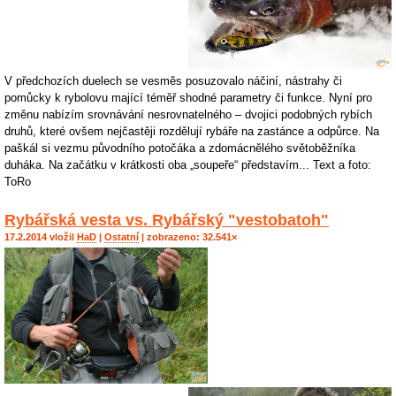
V předchozích duelech se vesměs posuzovalo náčiní, nástrahy či
pomůcky k rybolovu mající téměř shodné parametry či funkce. Nyní pro
změnu nabízím srovnávání nesrovnatelného – dvojici podobných rybích
druhů, které ovšem nejčastěji rozdělují rybáře na zastánce a odpůrce. Na
paškál si vezmu původního potočáka a zdomácnělého světoběžníka
duháka. Na začátku v krátkosti oba „soupeře“ představím... Text a foto:
ToRo
Rybářská vesta vs. Rybářský "vestobatoh"
17.2.2014 vložil
HaD
|
Ostatní
| zobrazeno: 32.541×