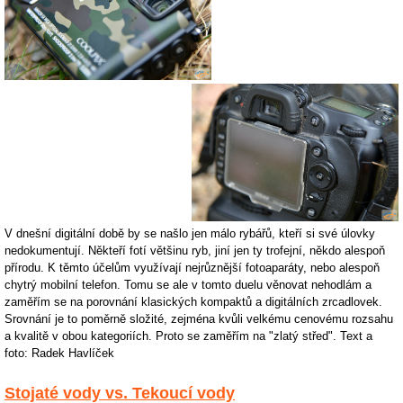
V dnešní digitální době by se našlo jen málo rybářů, kteří si své úlovky
nedokumentují. Někteří fotí většinu ryb, jiní jen ty trofejní, někdo alespoň
přírodu. K těmto účelům využívají nejrůznější fotoaparáty, nebo alespoň
chytrý mobilní telefon. Tomu se ale v tomto duelu věnovat nehodlám a
zaměřím se na porovnání klasických kompaktů a digitálních zrcadlovek.
Srovnání je to poměrně složité, zejména kvůli velkému cenovému rozsahu
a kvalitě v obou kategoriích. Proto se zaměřím na "zlatý střed". Text a
foto: Radek Havlíček
Stojaté vody vs. Tekoucí vody