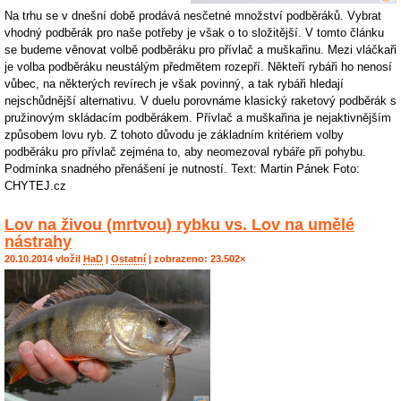
Na trhu se v dnešní době prodává nesčetné množství podběráků. Vybrat
vhodný podběrák pro naše potřeby je však o to složitější. V tomto článku
se budeme věnovat volbě podběráku pro přívlač a muškařinu. Mezi vláčkaři
je volba podběráku neustálým předmětem rozepří. Někteří rybáři ho nenosí
vůbec, na některých revírech je však povinný, a tak rybáři hledají
nejschůdnější alternativu. V duelu porovnáme klasický raketový podběrák s
pružinovým skládacím podběrákem. Přívlač a muškařina je nejaktivnějším
způsobem lovu ryb. Z tohoto důvodu je základním kritériem volby
podběráku pro přívlač zejména to, aby neomezoval rybáře při pohybu.
Podmínka snadného přenášení je nutností. Text: Martin Pánek Foto:
CHYTEJ.cz
Lov na živou (mrtvou) rybku vs. Lov na umělé
nástrahy
20.10.2014 vložil
HaD
|
Ostatní
| zobrazeno: 23.502×