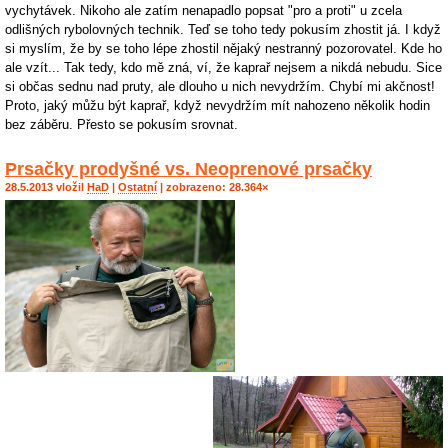
vychytávek. Nikoho ale zatím nenapadlo popsat "pro a proti" u zcela
odlišných rybolovných technik. Teď se toho tedy pokusím zhostit já. I když
si myslím, že by se toho lépe zhostil nějaký nestranný pozorovatel. Kde ho
ale vzít... Tak tedy, kdo mě zná, ví, že kaprař nejsem a nikdá nebudu. Sice
si občas sednu nad pruty, ale dlouho u nich nevydržím. Chybí mi akčnost!
Proto, jaký můžu být kaprař, když nevydržím mít nahozeno několik hodin
bez záběru. Přesto se pokusím srovnat.
Prsačky prodyšné vs. Neoprenové prsačky
28.5.2013 vložil
HaD
|
Ostatní
| zobrazeno: 28.364×