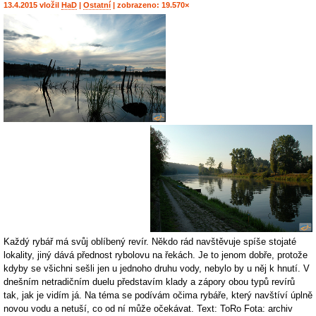
13.4.2015 vložil
HaD
|
Ostatní
| zobrazeno: 19.570×
Každý rybář má svůj oblíbený revír. Někdo rád navštěvuje spíše stojaté
lokality, jiný dává přednost rybolovu na řekách. Je to jenom dobře, protože
kdyby se všichni sešli jen u jednoho druhu vody, nebylo by u něj k hnutí. V
dnešním netradičním duelu představím klady a zápory obou typů revírů
tak, jak je vidím já. Na téma se podívám očima rybáře, který navštíví úplně
novou vodu a netuší, co od ní může očekávat. Text: ToRo Fota: archiv