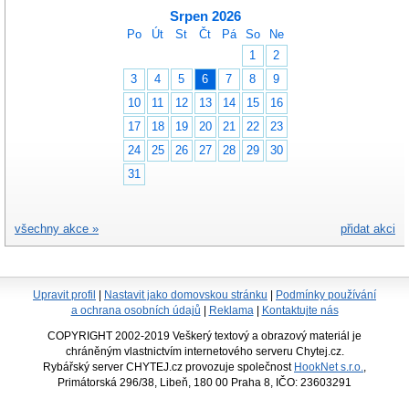
Srpen 2026
Po
Út
St
Čt
Pá
So
Ne
1
2
3
4
5
6
7
8
9
10
11
12
13
14
15
16
17
18
19
20
21
22
23
24
25
26
27
28
29
30
31
všechny akce »
přidat akci
Upravit profil
|
Nastavit jako domovskou stránku
|
Podmínky používání
a ochrana osobních údajů
|
Reklama
|
Kontaktujte nás
COPYRIGHT 2002-2019 Veškerý textový a obrazový materiál je
chráněným vlastnictvím internetového serveru Chytej.cz.
Rybářský server CHYTEJ.cz provozuje společnost
HookNet s.r.o.
,
Primátorská 296/38, Libeň, 180 00 Praha 8, IČO: 23603291