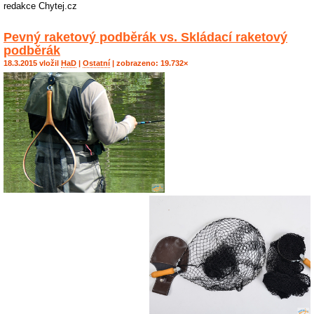
redakce Chytej.cz
Pevný raketový podběrák vs. Skládací raketový
podběrák
18.3.2015 vložil
HaD
|
Ostatní
| zobrazeno: 19.732×