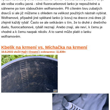
ale volba vcelku jasná - silné fluorocarbonové lanko je nepoužitelné a
sáhneme po tom slaboučkém wolframovém. Při cíleném lovu zubatých
dravců si ale již můžeme s ohledem na velikost použitých nástrah vybírat.
Wolframové, případně jiné splétané lanko (z kovu) na dravce zná dnes již
zřejmě každý rybář. Často se ale setkávám s tím, že to druhé z dnešního
duelu, fluorocarbonové, rybáři neznají. Anebo znají, ale neví, k čemu je
vhodné a k čemu naopak nikoliv. A to samé může platit o lanku
wolframovém.
Kbelík na krmení vs. Míchačka na krmení
10.8.2015 vložil
HaD
|
Ostatní
| zobrazeno: 11.839×