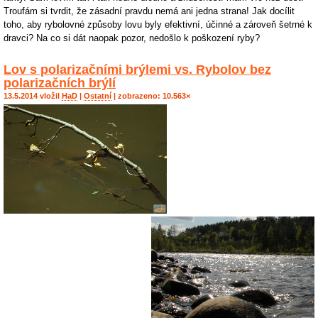
Troufám si tvrdit, že zásadní pravdu nemá ani jedna strana! Jak docílit
toho, aby rybolovné způsoby lovu byly efektivní, účinné a zároveň šetrné k
dravci? Na co si dát naopak pozor, nedošlo k poškození ryby?
Lov s polarizačními brýlemi vs. Rybolov bez
polarizačních brýlí
13.5.2014 vložil
HaD
|
Ostatní
| zobrazeno: 10.563×