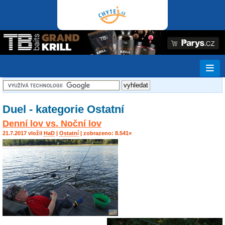
Duel - kategorie Ostatní
Denní lov vs. Noční lov
21.7.2017 vložil
HaD
|
Ostatní
| zobrazeno: 8.541×