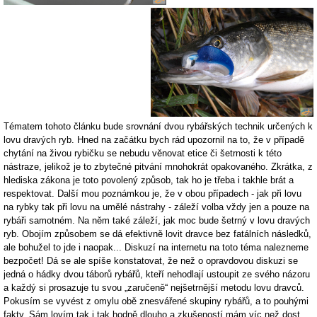
Tématem tohoto článku bude srovnání dvou rybářských technik určených k
lovu dravých ryb. Hned na začátku bych rád upozornil na to, že v případě
chytání na živou rybičku se nebudu věnovat etice či šetrnosti k této
nástraze, jelikož je to zbytečné pitvání mnohokrát opakovaného. Zkrátka, z
hlediska zákona je toto povolený způsob, tak ho je třeba i takhle brát a
respektovat. Další mou poznámkou je, že v obou případech - jak při lovu
na rybky tak při lovu na umělé nástrahy - záleží volba vždy jen a pouze na
rybáři samotném. Na něm také záleží, jak moc bude šetrný v lovu dravých
ryb. Obojím způsobem se dá efektivně lovit dravce bez fatálních následků,
ale bohužel to jde i naopak... Diskuzí na internetu na toto téma nalezneme
bezpočet! Dá se ale spíše konstatovat, že než o opravdovou diskuzi se
jedná o hádky dvou táborů rybářů, kteří nehodlají ustoupit ze svého názoru
a každý si prosazuje tu svou „zaručeně“ nejšetrnější metodu lovu dravců.
Pokusím se vyvést z omylu obě znesvářené skupiny rybářů, a to pouhými
fakty. Sám lovím tak i tak hodně dlouho a zkušeností mám víc než dost.