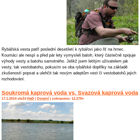
Rybářská vesta patří poslední desetiletí k rybářovi jako řiť na hrnec.
Koumáci ale nespí a před pár lety vymysleli batoh, který částečně spojuje
výhody vesty a batohu samotného. Jelikž jsem letitým uživatelem jak
vesty, tak vestobatohu, pokusím se oba rybářské doplňky na základě
zkušeností popsat a ulehčit tak novým adeptům vest či vestobatohů jejich
rozhodování.
Soukromá kaprová voda vs. Svazová kaprová voda
17.1.2014 vložil
HaD
|
Ostatní
| zobrazeno: 12.279×