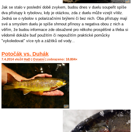
Jak se stalo v poslední době zvykem, budou dnes v duelu soupeřit spíše
dva přístupy k rybolovu, kdy je otázkou, zda z duelu může vzejít vítěz.
Jedná se o rybolov s polarizačními brýlemi či bez nich. Oba přístupy mají
své a smyslem duelu je spíše shrnout přínosy a negativa obou z nich a
věřím, že budou informace zde obsažené pro někoho prospěšné a třeba si
vědomě dokáže buď použitím či nepoužitím praktické pomůcky
"vykoledovat" více ryb a zážitků od vody...
Potočák vs. Duhák
7.4.2014 vložil
HaD
|
Ostatní
| zobrazeno: 18.804×