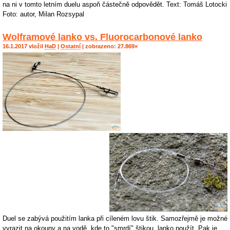
na ni v tomto letním duelu aspoň částečně odpovědět. Text: Tomáš Lotocki
Foto: autor, Milan Rozsypal
Wolframové lanko vs. Fluorocarbonové lanko
16.1.2017 vložil
HaD
|
Ostatní
| zobrazeno: 27.869×
Duel se zabývá použitím lanka při cíleném lovu štik. Samozřejmě je možné
vyrazit na okouny a na vodě, kde to "smrdí" štikou, lanko použít. Pak je