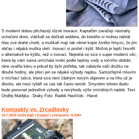
S moderní dobou přicházejí různé inovace. Kaprařům zavážejí nástrahy
ochočení droni, vláčkaři se dočkali woblera, do kterého si mohou nahrát
hlas své drahé chotě, a muškaři mají tak věrné kopie živého hmyzu, že jim
občas i nějaká muška uletí. Inovací si prošel i kýbl. Možná je lepší hovořit
o alternativě ke kýblu, než o inovaci. Nejedná se sice o super moderní věc,
která by vám sama umíchala směs podle teploty vody a ročního období,
ráno uvařila kávu a pokud by bylo potřeba, tak zabavila vaši družku na
dlouhé hodiny, ale přeci jen se nějaké výhody najdou. Samozřejmě mluvím
o míchací tašce, která sice není žádným novým objevem a na trhu už je
dlouho, ale mezi rybáři se zas tak často nevidí. Smyslem tohoto duelu
bude porovnat jednotlivé výhody a nevýhody výše zmíněných nádob. Text:
Ondřej Matějka - Draky Foto: Radek Havlíček - Havel
Kompakty vs. Zrcadlovky
23.7.2015 vložil
HaD
|
Ostatní
| zobrazeno: 9.334×