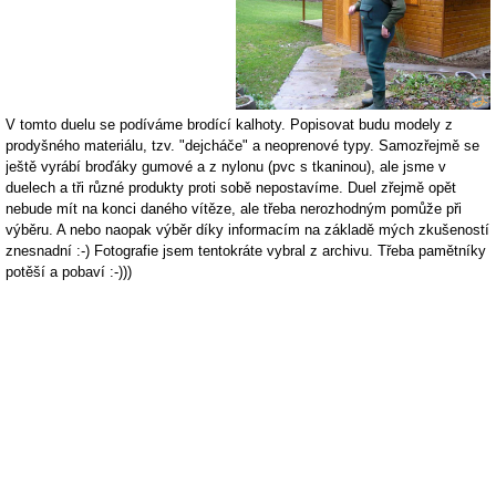
V tomto duelu se podíváme brodící kalhoty. Popisovat budu modely z
prodyšného materiálu, tzv. "dejcháče" a neoprenové typy. Samozřejmě se
ještě vyrábí broďáky gumové a z nylonu (pvc s tkaninou), ale jsme v
duelech a tři různé produkty proti sobě nepostavíme. Duel zřejmě opět
nebude mít na konci daného vítěze, ale třeba nerozhodným pomůže při
výběru. A nebo naopak výběr díky informacím na základě mých zkušeností
znesnadní :-) Fotografie jsem tentokráte vybral z archivu. Třeba pamětníky
potěší a pobaví :-)))