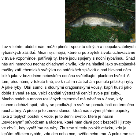
Lov v letním období nám může přinést spoustu silných a neopakovatelných
rybářských zážitků. Mezi nejsilnější, které si po zbytek života uchováváme
v trvalé vzpomínce, patřívají ty, které jsou spojeny s noční rybařinou. Snad
nás ani nemohou nechat chladnými chvíle, kdy na hladině jako svatojánské
mušky září chemická světýlka na anténkách splávků a nad hlavami nám
bliká jako v bezedném nebeském oceánu světélkující plankton hvězd. A
tam, před námi, v tekuté tmě, se k našim nástrahám pomalu přibližují ryby.
A jaké ryby! Obří sumci s dlouhými dragounskými vousy, kapří tlustí jako
dobře živená selata, velcí candáti výstražně cenící svoje psí zuby...
Mnoho podob a mnoho rozličných tajemství má rybařina v čase, kdy
slunce odchází spát, stíny se prodlužují a svět se pomalu halí do temného
roucha tmy. A přece je to znovu slunce, která nás svými jitřními paprsky
láká z teplých postelí k vodě, je to denní světlo, které je našim
„osvíceným“ průvodcem a rádcem, které nám dává pocit bezpečí i jistoty
ve chvíli, kdy vyrážíme na ryby. Zkusme si tedy položit otázku, kdo je
lepším přítelem rybáře, zda den nebo noc, světlo nebo tma. A pokusme se