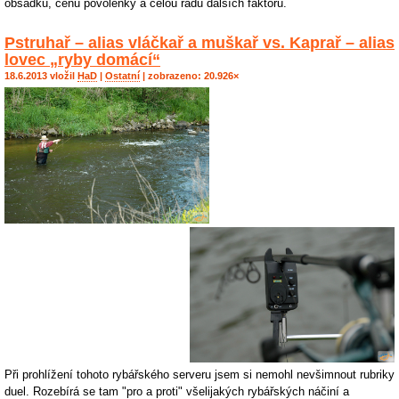
obsádku, cenu povolenky a celou řadu dalších faktorů.
Pstruhař – alias vláčkař a muškař vs. Kaprař – alias
lovec „ryby domácí“
18.6.2013 vložil
HaD
|
Ostatní
| zobrazeno: 20.926×
Při prohlížení tohoto rybářského serveru jsem si nemohl nevšimnout rubriky
duel. Rozebírá se tam "pro a proti" všelijakých rybářských náčiní a