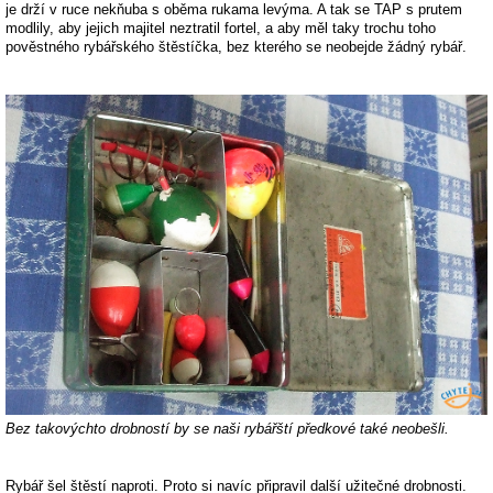
je drží v ruce nekňuba s oběma rukama levýma. A tak se TAP s prutem
modlily, aby jejich majitel neztratil fortel, a aby měl taky trochu toho
pověstného rybářského štěstíčka, bez kterého se neobejde žádný rybář.
Bez takovýchto drobností by se naši rybářští předkové také neobešli.
Rybář šel štěstí naproti. Proto si navíc připravil další užitečné drobnosti.