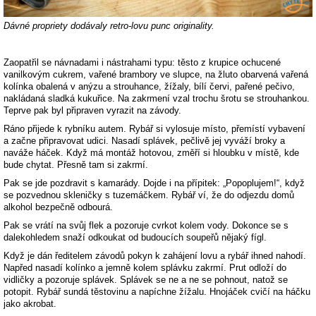
Dávné propriety dodávaly retro-lovu punc originality.
Zaopatřil se návnadami i nástrahami typu: těsto z krupice ochucené
vanilkovým cukrem, vařené brambory ve slupce, na žluto obarvená vařená
kolínka obalená v anýzu a strouhance, žížaly, bílí červi, pařené pečivo,
nakládaná sladká kukuřice. Na zakrmení vzal trochu šrotu se strouhankou.
Teprve pak byl připraven vyrazit na závody.
Ráno přijede k rybníku autem. Rybář si vylosuje místo, přemístí vybavení
a začne připravovat udici. Nasadí splávek, pečlivě jej vyváží broky a
naváže háček. Když má montáž hotovou, změří si hloubku v místě, kde
bude chytat. Přesně tam si zakrmí.
Pak se jde pozdravit s kamarády. Dojde i na přípitek: „Popoplujem!“, když
se pozvednou skleničky s tuzemáčkem. Rybář ví, že do odjezdu domů
alkohol bezpečně odbourá.
Pak se vrátí na svůj flek a pozoruje cvrkot kolem vody. Dokonce se s
dalekohledem snaží odkoukat od budoucích soupeřů nějaký fígl.
Když je dán ředitelem závodů pokyn k zahájení lovu a rybář ihned nahodí.
Napřed nasadí kolínko a jemně kolem splávku zakrmí. Prut odloží do
vidličky a pozoruje splávek. Splávek se ne a ne se pohnout, natož se
potopit. Rybář sundá těstovinu a napíchne žížalu. Hnojáček cvičí na háčku
jako akrobat.