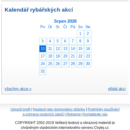
Kalendář rybářských akcí
Srpen 2026
Po
Út
St
Čt
Pá
So
Ne
1
2
3
4
5
6
7
8
9
10
11
12
13
14
15
16
17
18
19
20
21
22
23
24
25
26
27
28
29
30
31
všechny akce »
přidat akci
Upravit profil
|
Nastavit jako domovskou stránku
|
Podmínky používání
a ochrana osobních údajů
|
Reklama
|
Kontaktujte nás
COPYRIGHT 2002-2019 Veškerý textový a obrazový materiál je
chráněným vlastnictvím internetového serveru Chytej.cz.