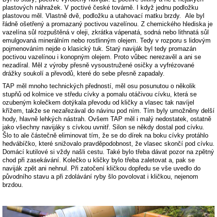
plastových náhražek. V poctivé české továrně. I když jednu podložku
plastovou měl. Vlastně dvě, podložku a utahovací matku brzdy. Ale byl
řádně ošetřený a promazaný poctivou vazelínou. Z chemického hlediska je
vazelína sůl rozpuštěná v oleji, zkrátka vápenatá, sodná nebo lithnatá sůl
emulgovaná minerálním nebo rostlinným olejem. Tedy v rozporu s lidovým
pojmenováním nejde o klasický tuk. Starý naviják byl tedy promazán
poctivou vazelínou i konopným olejem. Proto vůbec nerezavěl a ani se
nezadíral. Měl z výroby přesně vysoustružené osičky a vyfrézované
drážky soukolí a převodů, které do sebe přesně zapadaly.
TAP měl mnoho technických předností, měl osu posunutou o několik
stupňů od kolmice ve středu cívky a pomalu otáčivou cívku, která se
ozubeným kolečkem dotýkala převodu od kličky a vlasec tak navíjel
křížem, takže se nezařezával do návinu pod ním. Tím byly umožněny delší
hody, hlavně lehkých nástrah. Ovšem TAP měl i malý nedostatek, ostatně
jako všechny navijáky s cívkou uvnitř. Silon se někdy dostal pod cívku.
Šlo to ale částečně eliminovat tím, že se do dírek na boku cívky protáhlo
hedvábíčko, které snižovalo pravděpodobnost, že vlasec skončí pod cívku.
Domácí kutilové si vždy našli cestu. Také bylo třeba dávat pozor na zpětný
chod při zasekávání. Kolečko u kličky bylo třeba zaletovat a, pak se
naviják zpět ani nehnul. Při zatočení kličkou dopředu se vše uvedlo do
původního stavu a při zdolávání ryby šlo povolovat i kličkou, nejenom
brzdou.