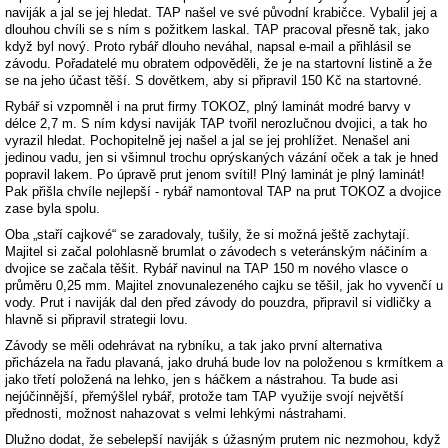
naviják a jal se jej hledat. TAP našel ve své původní krabičce. Vybalil jej a
dlouhou chvíli se s ním s požitkem laskal. TAP pracoval přesně tak, jako
když byl nový. Proto rybář dlouho neváhal, napsal e-mail a přihlásil se
závodu. Pořadatelé mu obratem odpověděli, že je na startovní listině a že
se na jeho účast těší. S dovětkem, aby si připravil 150 Kč na startovné.
Rybář si vzpomněl i na prut firmy TOKOZ, plný laminát modré barvy v
délce 2,7 m. S ním kdysi naviják TAP tvořil nerozlučnou dvojici, a tak ho
vyrazil hledat. Pochopitelně jej našel a jal se jej prohlížet. Nenašel ani
jedinou vadu, jen si všimnul trochu oprýskaných vázání oček a tak je hned
popravil lakem. Po úpravě prut jenom svítil! Plný laminát je plný laminát!
Pak přišla chvíle nejlepší - rybář namontoval TAP na prut TOKOZ a dvojice
zase byla spolu.
Oba „staří cajkové“ se zaradovaly, tušily, že si možná ještě zachytají.
Majitel si začal polohlasně brumlat o závodech s veteránským náčiním a
dvojice se začala těšit. Rybář navinul na TAP 150 m nového vlasce o
průměru 0,25 mm. Majitel znovunalezeného cajku se těšil, jak ho vyvenčí u
vody. Prut i naviják dal den před závody do pouzdra, připravil si vidličky a
hlavně si připravil strategii lovu.
Závody se měli odehrávat na rybníku, a tak jako první alternativa
přicházela na řadu plavaná, jako druhá bude lov na položenou s krmítkem a
jako třetí položená na lehko, jen s háčkem a nástrahou. Ta bude asi
nejúčinnější, přemýšlel rybář, protože tam TAP využije svojí největší
přednosti, možnost nahazovat s velmi lehkými nástrahami.
Dlužno dodat, že sebelepší naviják s úžasným prutem nic nezmohou, když