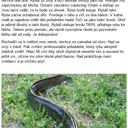
nechce ode dna. Rybář už stojí a drží laminát ohnutý jako luk. Rukojeť má
zapíchnutou do břicha. Ostatní závodníci zanechají číhání a sbíhají se.
Jsou lační vidět, co to bude za úlovek. Ryba tvrdě bojuje. Rybář také.
Ryba začne ochabovat dřív. Povoluje v tahu a víří ze dna bahno. V kalné
vodě je najednou vidět tělo pořádného hada! Točí se jako lodní šroub. Úhoř
je pěkně dlouhý a také tlustý. Rybář utahuje brzdu TAPA, přitahuje rybu ke
břehu. Tahem prutu pomalu, ale rázně vysmýkne úhoře po pozvolném
břehu dál od vody. Je dobojováno!
Rozhodčí se k měření moc nemá, nechce se zamatlat od slizu. Had se
svíjí v trávě. Pak zvítězí profesionalita pořadatele, který rybu alespoň
zběžně změří. Hlásí 95 cm! Aby úhoři zbytečně nesetřel sliz a nezranil ho
ještě víc, uřízne mu silon těsně před tlamou. Had prokličkuje mezi
zvědavci a je vmžiku pryč.