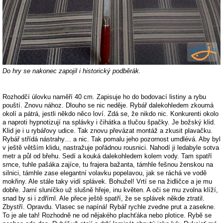
Do hry se nakonec zapojil i historický podběrák.
Rozhodčí úlovku naměří 40 cm. Zapisuje ho do bodovací listiny a rybu
pouští. Znovu nához. Dlouho se nic neděje. Rybář dalekohledem zkoumá
okolí a pátrá, jestli někdo něco loví. Zdá se, že nikdo nic. Konkurenti okolo
a naproti hypnotizují na splávky i čihátka a tlučou špačky. Je božský klid.
Klid je i u rybářovy udice. Tak znovu převázat montáž a zkusit plavačku.
Rybář střídá nástrahy… a nic. Tak pomalu jeho pozornost umdlévá. Aby byl
v ještě větším klidu, nastražuje pořádnou rousnici. Nahodí ji ledabyle sotva
metr a půl od břehu. Sedí a kouká dalekohledem kolem vody. Tam spatří
srnce, tuhle pašáka zajíce, tu frajera bažanta, támhle fešnou ženskou na
silnici, támhle zase elegantní volavku popelavou, jak se ráchá ve vodě
mokřiny. Ale stále taky vidí splávek. Bohužel! Vrtí se na židličce a je mu
dobře. Jarní sluníčko už slušně hřeje, inu květen. A oči se mu zvolna klíží,
snad by si i zdříml. Ale přece ještě spatří, že se splávek někde ztratil.
Zbystří. Opravdu. Vlasec se napíná! Rybář rychle zvedne prut a zasekne.
To je ale tah! Rozhodně ne od nějakého plachťáka nebo plotice. Rybě se