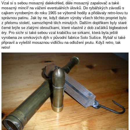
Vzal si s sebou mosazný dalekohled, dále mosazný zapalovač a také
mosazný mincíř na vážení eventuálních úlovků. Do rybářských závodů s
cajkem vyrobeným do roku 1965 se výborně hodily a přidávaly retro-lovu tu
správnou patinu. Jak by ne, když datum výroby všech těchto propriet bylo
z přelomu století, samozřejmě těch minulých. Dalším doplňkem byly staré
černé brýle se zlatými obroučkami, které vlastnil z dob začátků bigbeatové
éry. Pro sichr si také sebou vzal krabičku se sirkami, která byla ještě
vyrobena ze smrkových dýh v původní fabrice Solo Sušice. Rybář si také
připravil a vyleštil mosaznou vidličku na odložení prutu. Když retro, tak
retro!