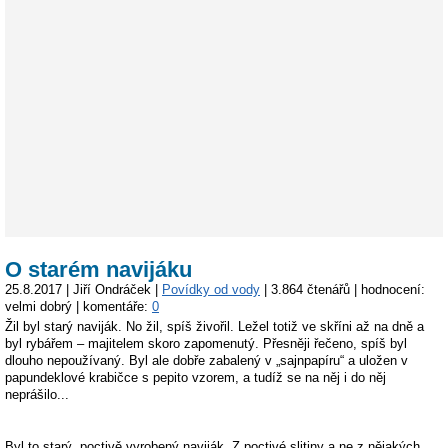
O starém navijáku
25.8.2017 | Jiří Ondráček |
Povídky od vody
| 3.864 čtenářů | hodnocení:
velmi dobrý | komentáře:
0
Žil byl starý naviják. No žil, spíš živořil. Ležel totiž ve skříni až na dně a
byl rybářem – majitelem skoro zapomenutý. Přesněji řečeno, spíš byl
dlouho nepoužívaný. Byl ale dobře zabalený v „sajnpapíru“ a uložen v
papundeklové krabičce s pepito vzorem, a tudíž se na něj i do něj
neprášilo...
Byl to starý, poctivě vyrobený naviják. Z poctivé slitiny a ne z nějakých