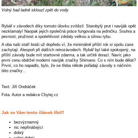
Volný had ladně sklouzl zpět do vody.
Rybář v závodech díky tomuto úlovku zvítězil. Starobylý prut i naviják opět
nezklamaly! Naopak jejich společná práce fungovala na jedničku. Souhra a
pevnost, pružnost a spolehlivost zdolaly velkou a silnou rybu.
A oba naši staří braši už dopředu ví, že minimálně příští rok si spolu zase
zachytají. Alespoň při dalších retrozávodech. Rybář byl také spokojený, na
příští závody bude mít startovné zdarma, a tak určitě dorazí. Navíc jako
první cenu obdržel moderní naviják značky Shimano. Co s ním bude dělat?
První, co ho napadlo, bylo, že se třeba někde pořádají závody s náčiním
této značky…
Text: Jiří Ondráček
Fota: Autor a redakce Chytej.cz
Jak se Vám tento článek líbil?
bezvýznamný
nic nepřinášející
dobrý
velmi dobrý