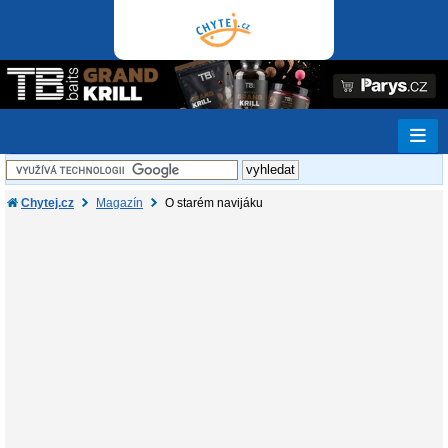
Chytej.cz
Magazín
O starém navijáku