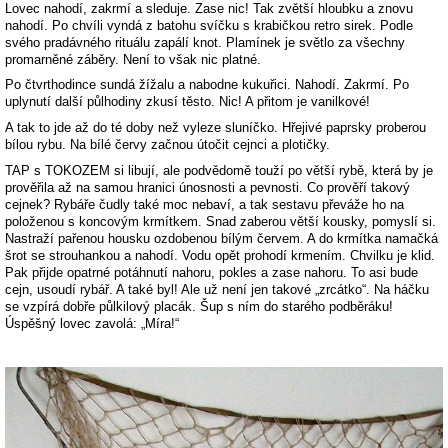
Lovec nahodí, zakrmí a sleduje. Zase nic! Tak zvětší hloubku a znovu
nahodí. Po chvíli vyndá z batohu svíčku s krabičkou retro sirek. Podle
svého pradávného rituálu zapálí knot. Plamínek je světlo za všechny
promarněné záběry. Není to však nic platné.
Po čtvrthodince sundá žížalu a nabodne kukuřici. Nahodí. Zakrmí. Po
uplynutí další půlhodiny zkusí těsto. Nic! A přitom je vanilkové!
A tak to jde až do té doby než vyleze sluníčko. Hřejivé paprsky proberou
bílou rybu. Na bílé červy začnou útočit cejnci a plotičky.
TAP s TOKOZEM si libují, ale podvědomě touží po větší rybě, která by je
prověřila až na samou hranici únosnosti a pevnosti. Co prověří takový
cejnek? Rybáře čudly také moc nebaví, a tak sestavu převáže ho na
položenou s koncovým krmítkem. Snad zaberou větší kousky, pomyslí si.
Nastraží pařenou housku ozdobenou bílým červem. A do krmítka namačká
šrot se strouhankou a nahodí. Vodu opět prohodí krmením. Chvilku je klid.
Pak přijde opatrné potáhnutí nahoru, pokles a zase nahoru. To asi bude
cejn, usoudí rybář. A také byl! Ale už není jen takové „zrcátko“. Na háčku
se vzpírá dobře půlkilový placák. Šup s ním do starého podběráku!
Úspěšný lovec zavolá: „Míra!“