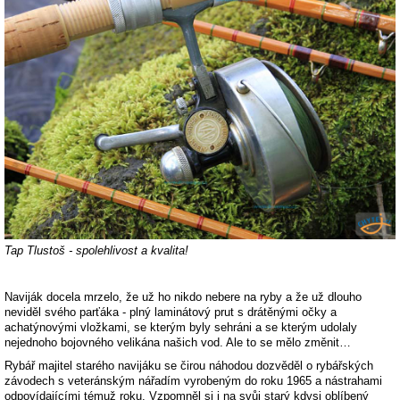
Tap Tlustoš - spolehlivost a kvalita!
Naviják docela mrzelo, že už ho nikdo nebere na ryby a že už dlouho
neviděl svého parťáka - plný laminátový prut s drátěnými očky a
achatýnovými vložkami, se kterým byly sehráni a se kterým udolaly
nejednoho bojovného velikána našich vod. Ale to se mělo změnit…
Rybář majitel starého navijáku se čirou náhodou dozvěděl o rybářských
závodech s veteránským nářadím vyrobeným do roku 1965 a nástrahami
odpovídajícími témuž roku. Vzpomněl si i na svůj starý kdysi oblíbený