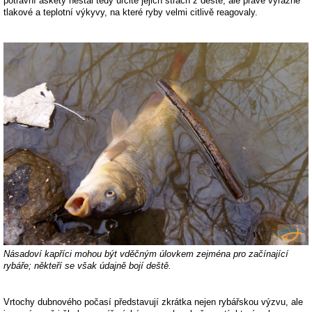
potravní askety nestál tedy určitě jejich strach z deště, ale právě výrazné
tlakové a teplotní výkyvy, na které ryby velmi citlivě reagovaly.
Násadoví kapříci mohou být vděčným úlovkem zejména pro začínající
rybáře; někteří se však údajně bojí deště.
Vrtochy dubnového počasí představují zkrátka nejen rybářskou výzvu, ale