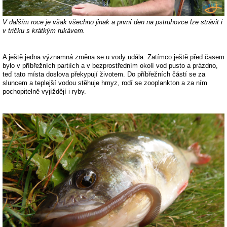
V dalším roce je však všechno jinak a první den na pstruhovce lze strávit i
v tričku s krátkým rukávem.
A ještě jedna významná změna se u vody udála. Zatímco ještě před časem
bylo v příbřežních partiích a v bezprostředním okolí vod pusto a prázdno,
teď tato místa doslova překypují životem. Do příbřežních částí se za
sluncem a teplejší vodou stěhuje hmyz, rodí se zooplankton a za ním
pochopitelně vyjíždějí i ryby.