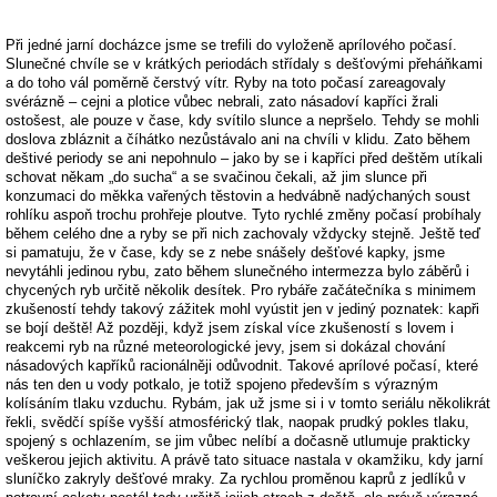
Při jedné jarní docházce jsme se trefili do vyloženě aprílového počasí.
Slunečné chvíle se v krátkých periodách střídaly s dešťovými přeháňkami
a do toho vál poměrně čerstvý vítr. Ryby na toto počasí zareagovaly
svérázně – cejni a plotice vůbec nebrali, zato násadoví kapříci žrali
ostošest, ale pouze v čase, kdy svítilo slunce a nepršelo. Tehdy se mohli
doslova zbláznit a číhátko nezůstávalo ani na chvíli v klidu. Zato během
deštivé periody se ani nepohnulo – jako by se i kapříci před deštěm utíkali
schovat někam „do sucha“ a se svačinou čekali, až jim slunce při
konzumaci do měkka vařených těstovin a hedvábně nadýchaných soust
rohlíku aspoň trochu prohřeje ploutve. Tyto rychlé změny počasí probíhaly
během celého dne a ryby se při nich zachovaly vždycky stejně. Ještě teď
si pamatuju, že v čase, kdy se z nebe snášely dešťové kapky, jsme
nevytáhli jedinou rybu, zato během slunečného intermezza bylo záběrů i
chycených ryb určitě několik desítek. Pro rybáře začátečníka s minimem
zkušeností tehdy takový zážitek mohl vyústit jen v jediný poznatek: kapři
se bojí deště! Až později, když jsem získal více zkušeností s lovem i
reakcemi ryb na různé meteorologické jevy, jsem si dokázal chování
násadových kapříků racionálněji odůvodnit. Takové aprílové počasí, které
nás ten den u vody potkalo, je totiž spojeno především s výrazným
kolísáním tlaku vzduchu. Rybám, jak už jsme si i v tomto seriálu několikrát
řekli, svědčí spíše vyšší atmosférický tlak, naopak prudký pokles tlaku,
spojený s ochlazením, se jim vůbec nelíbí a dočasně utlumuje prakticky
veškerou jejich aktivitu. A právě tato situace nastala v okamžiku, kdy jarní
sluníčko zakryly dešťové mraky. Za rychlou proměnou kaprů z jedlíků v