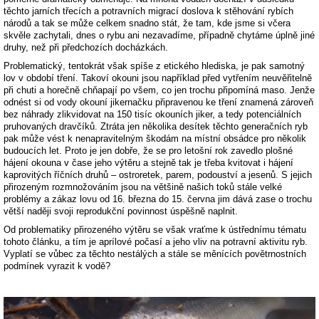
těchto jarních třecích a potravních migrací doslova k stěhování rybích
národů a tak se může celkem snadno stát, že tam, kde jsme si včera
skvěle zachytali, dnes o rybu ani nezavadíme, případně chytáme úplně jiné
druhy, než při předchozích docházkách.
Problematický, tentokrát však spíše z etického hlediska, je pak samotný
lov v období tření. Takoví okouni jsou například před vytřením neuvěřitelně
při chuti a horečně chňapají po všem, co jen trochu připomíná maso. Jenže
odnést si od vody okouní jikernačku připravenou ke tření znamená zároveň
bez náhrady zlikvidovat na 150 tisíc okouních jiker, a tedy potenciálních
pruhovaných dravčíků. Ztráta jen několika desítek těchto generačních ryb
pak může vést k nenapravitelným škodám na místní obsádce pro několik
budoucích let. Proto je jen dobře, že se pro letošní rok zavedlo plošné
hájení okouna v čase jeho výtěru a stejně tak je třeba kvitovat i hájení
kaprovitých říčních druhů – ostroretek, parem, podouství a jesenů. S jejich
přirozeným rozmnožováním jsou na většině našich toků stále velké
problémy a zákaz lovu od 16. března do 15. června jim dává zase o trochu
větší naději svoji reprodukční povinnost úspěšně naplnit.
Od problematiky přirozeného výtěru se však vraťme k ústřednímu tématu
tohoto článku, a tím je aprílové počasí a jeho vliv na potravní aktivitu ryb.
Vyplatí se vůbec za těchto nestálých a stále se měnících povětrnostních
podmínek vyrazit k vodě?