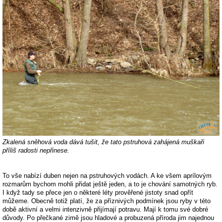
Zkalená sněhová voda dává tušit, že tato pstruhová zahájená muškaři
příliš radosti nepřinese.
To vše nabízí duben nejen na pstruhových vodách. A ke všem aprílovým
rozmarům bychom mohli přidat ještě jeden, a to je chování samotných ryb.
I když tady se přece jen o některé léty prověřené jistoty snad opřít
můžeme. Obecně totiž platí, že za příznivých podmínek jsou ryby v této
době aktivní a velmi intenzivně přijímají potravu. Mají k tomu své dobré
důvody. Po přečkané zimě jsou hladové a probuzená příroda jim najednou