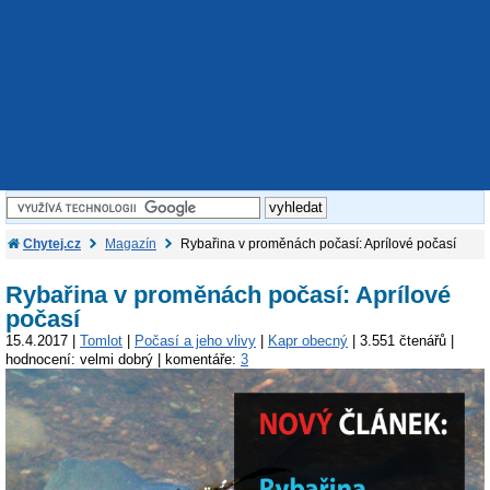
Chytej.cz
Magazín
Rybařina v proměnách počasí: Aprílové počasí
Rybařina v proměnách počasí: Aprílové
počasí
15.4.2017 |
Tomlot
|
Počasí a jeho vlivy
|
Kapr obecný
| 3.551 čtenářů |
hodnocení: velmi dobrý | komentáře:
3