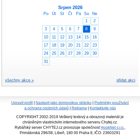
Srpen 2026
Po
Út
St
Čt
Pá
So
Ne
1
2
3
4
5
6
7
8
9
10
11
12
13
14
15
16
17
18
19
20
21
22
23
24
25
26
27
28
29
30
31
všechny akce »
přidat akci
Upravit profil
|
Nastavit jako domovskou stránku
|
Podmínky používání
a ochrana osobních údajů
|
Reklama
|
Kontaktujte nás
COPYRIGHT 2002-2019 Veškerý textový a obrazový materiál je
chráněným vlastnictvím internetového serveru Chytej.cz.
Rybářský server CHYTEJ.cz provozuje společnost
HookNet s.r.o.
,
Primátorská 296/38, Libeň, 180 00 Praha 8, IČO: 23603291