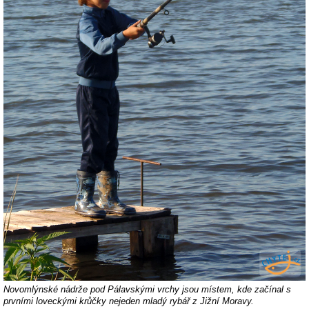
Novomlýnské nádrže pod Pálavskými vrchy jsou místem, kde začínal s
prvními loveckými krůčky nejeden mladý rybář z Jižní Moravy.