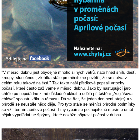
"V měsíci dubnu jest obyčejně mnoho silných větrů, nato hned sníh, déšť,
kroupy, slunečnost, zkrátka stále proměnitelné povětří, že se sotva v
celém roku takové nalézá." Tak takto naši předkové popsali vrtochy
počasí, které často zažíváme v měsíci dubnu. Jako by nastupující jaro
chtělo po nepořádné zimě důkladně uklidit a udělá při čištění „Augiášova
chléva“ spoustu křiku a rámusu. Dá se říct, že jeden den není stejný a v
přírodě se neustále něco děje. Pro tyto stále se měnící přírodní podmínky
se vžil termín aprílové počasí. I my rybáři se pochopitelně musíme umět
nějak vypořádat se šprýmy, které dokáže připravit počasí v dubnu...