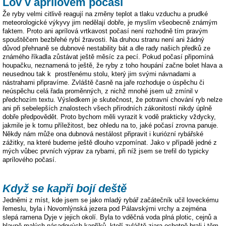
Lov v aprílovém počasí
Že ryby velmi citlivě reagují na změny teplot a tlaku vzduchu a prudké
meteorologické výkyvy jim nedělají dobře, je myslím všeobecně známým
faktem. Proto ani aprílová vrtkavost počasí není rozhodně tím pravým
spouštěčem bezbřehé rybí žravosti. Na druhou stranu není ani žádný
důvod přehnaně se dubnové nestability bát a dle rady našich předků ze
známého říkadla zůstávat ještě měsíc za pecí. Pokud počasí připomíná
houpačku, neznamená to ještě, že ryby z toho houpání začne bolet hlava a
neusednou tak k prostřenému stolu, který jim svými návnadami a
nástrahami připravíme. Zvláště časně na jaře rozhoduje o úspěchu či
neúspěchu celá řada proměnných, z nichž mnohé jsem už zmínil v
předchozím textu. Výsledkem je skutečnost, že potravní chování ryb nelze
ani při sebelepších znalostech všech přírodních zákonitostí nikdy úplně
dobře předpovědět. Proto bychom měli vyrazit k vodě prakticky vždycky,
jakmile je k tomu příležitost, bez ohledu na to, jaké počasí zrovna panuje.
Někdy nám může ona dubnová nestálost připravit i kuriózní rybářské
zážitky, na které budeme ještě dlouho vzpomínat. Jako v případě jedné z
mých vůbec prvních výprav za rybami, při níž jsem se trefil do typicky
aprílového počasí.
Když se kapři bojí deště
Jedněmi z míst, kde jsem se jako mladý rybář začátečník učil loveckému
řemeslu, byla i Novomlýnská jezera pod Pálavskými vrchy a zejména
slepá ramena Dyje v jejich okolí. Byla to vděčná voda plná plotic, cejnů a
hlavně malých násadových kapříků, kteří zvláště zjara ochotně brali i těm,