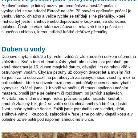
Aprílové počasí je lidový název pro proměnlivé a nestálé počasí
vyskytující se ve střední Evropě na jaře. Při pravém aprílovém počasí je
venku větrno, chladno a velice rychle se střídají silné přeháňky, které
mohou být ještě i sněhové nebo doprovázené krupkami, se slunečnou
oblohou. Často je však takto označováno i relativně teplé počasí se
slunečnou oblohou, kterou střídají krátké dešťové přeháňky.
Duben u vody
Dubnové chytání dokáže být velmi vděčná, ale zároveň i celkem ošemetná
záležitost. Své o tom ví snad každý rybář, ale nejvíce asi pstruhaři, pro
které představuje 16. duben magické datum, dávající jim do rukou klíč k
pstruhovým vodám. Chytám pstruhy už dobrých dvacet let a musím říct,
že jsem za tu dobu zažil na pstruhových zahájených snad všechny možné
poťouchlosti, které si dovede rozmarný a potměšilý duben na nás rybáře
vymyslet. Kráčeli jsme již k vodě ve sněhu, či trávou spálenou nočním
mrazem, brodili jsme se bahnem či rozlitinami po jarních záplavách.
Přivítala nás vlídně šumějící řeka, průzračná jako nejčistší křišťál, i
smutně zkalený tok, jímž se valila šedozelená sněhová břečka, dusící
život i naše rybářské šance. Zažili jsme pstruhařinu ve vichřici, dešti,
sněhové vánici i krupobití, zabroděni v řece jsme po ránu klepali kosu a v
poledne už se potili pod náporem žhnoucího slunce.