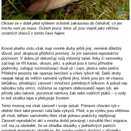
Okouni se v době před výtěrem ochotně zakousnou do čehokoli, co jen
trochu voní po mase. Ovšem pozor, letos už jsou stejně jako většina
ostatních dravců v tomto čase hájeni.
Kromě plného stolu však mají mnohé druhy ještě jiný, neméně důležitý
důvod, proč okupovat příbřežní prostory. Je jím samotná reprodukční
povinnost. V dubnu již dokončují svůj milostný tanec štiky či ostroretky,
začínají se třít karasi, okouni, jelci, a pokud jsou k tomu příhodné
podmínky, zahajují rozmnožovací rituál už i cejni, plotice nebo perlíni.
Příbřežní prostory tak opanuje hemžení a víření rybích těl. Další druhy
naopak lákají do mělčin samotné vytřené jikry, které jsou pro ně vítanou
lahůdkou, přinášející zároveň i množství potřebných bílkovin. A pokud nás
náhodou ryby omrzí, můžeme se zájmem obdivovatelů nejen ryb, ale
přírody jako takové, pozorovat námluvy žab nebo vodních ptáků – u vody
to teď zkrátka tepe a překypuje životem.
Tento mumraj má však zároveň i svoje úskalí. Potravní chování ryb v
období tření také provází celá řada výkyvů. Před, a po výtěru jsou většinou
při chuti, během samotného tření však potravu prakticky nepřijímají.
Zároveň reprodukční akt u mnoha druhů provázejí i rozsáhlé třecí migrace,
což má za následek, že se skladba obsádky v jednotlivých partiích
poměrně dramaticky obměňuje. Na mnoha vodách dochází v důsledku