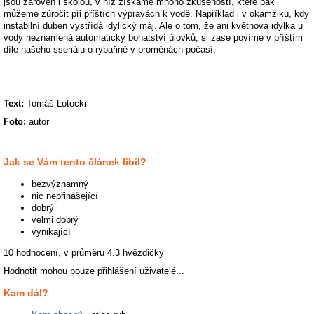
jsou zároveň i školou, v níž získáme mnoho zkušeností, které pak
můžeme zúročit při příštích výpravách k vodě. Například i v okamžiku, kdy
instabilní duben vystřídá idylický máj. Ale o tom, že ani květnová idylka u
vody neznamená automaticky bohatství úlovků, si zase povíme v příštím
díle našeho sseriálu o rybařině v proměnách počasí.
Text:
Tomáš Lotocki
Foto:
autor
Jak se Vám tento článek líbil?
bezvýznamný
nic nepřinášející
dobrý
velmi dobrý
vynikající
10 hodnocení, v průměru
4.3
hvězdičky
Hodnotit mohou pouze přihlášení uživatelé...
Kam dál?