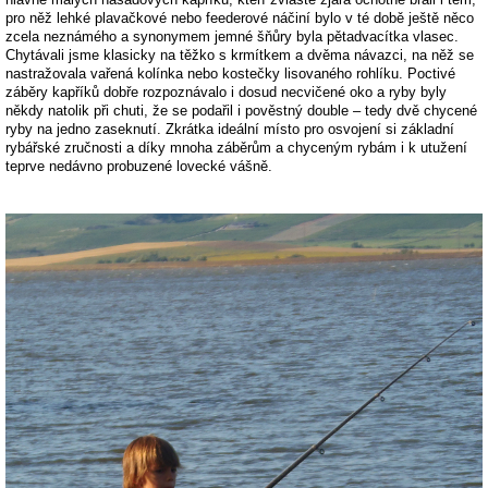
pro něž lehké plavačkové nebo feederové náčiní bylo v té době ještě něco
zcela neznámého a synonymem jemné šňůry byla pětadvacítka vlasec.
Chytávali jsme klasicky na těžko s krmítkem a dvěma návazci, na něž se
nastražovala vařená kolínka nebo kostečky lisovaného rohlíku. Poctivé
záběry kapříků dobře rozpoznávalo i dosud necvičené oko a ryby byly
někdy natolik při chuti, že se podařil i pověstný double – tedy dvě chycené
ryby na jedno zaseknutí. Zkrátka ideální místo pro osvojení si základní
rybářské zručnosti a díky mnoha záběrům a chyceným rybám i k utužení
teprve nedávno probuzené lovecké vášně.