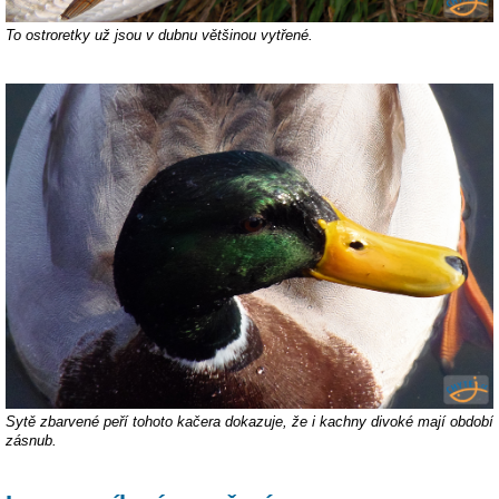
To ostroretky už jsou v dubnu většinou vytřené.
Sytě zbarvené peří tohoto kačera dokazuje, že i kachny divoké mají období
zásnub.