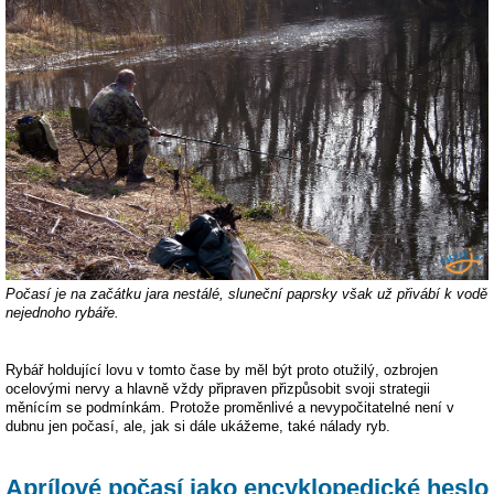
Počasí je na začátku jara nestálé, sluneční paprsky však už přivábí k vodě
nejednoho rybáře.
Rybář holdující lovu v tomto čase by měl být proto otužilý, ozbrojen
ocelovými nervy a hlavně vždy připraven přizpůsobit svoji strategii
měnícím se podmínkám. Protože proměnlivé a nevypočitatelné není v
dubnu jen počasí, ale, jak si dále ukážeme, také nálady ryb.
Aprílové počasí jako encyklopedické heslo