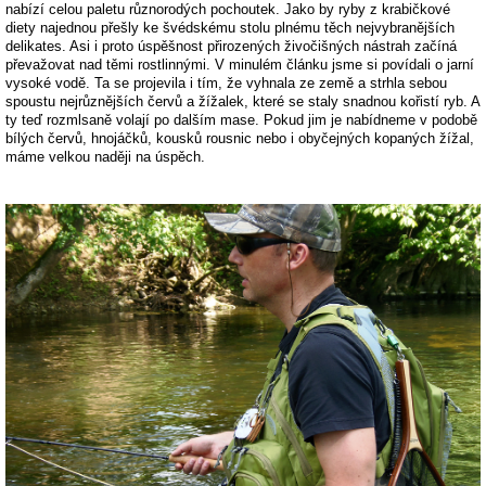
nabízí celou paletu různorodých pochoutek. Jako by ryby z krabičkové
diety najednou přešly ke švédskému stolu plnému těch nejvybranějších
delikates. Asi i proto úspěšnost přirozených živočišných nástrah začíná
převažovat nad těmi rostlinnými. V minulém článku jsme si povídali o jarní
vysoké vodě. Ta se projevila i tím, že vyhnala ze země a strhla sebou
spoustu nejrůznějších červů a žížalek, které se staly snadnou kořistí ryb. A
ty teď rozmlsaně volají po dalším mase. Pokud jim je nabídneme v podobě
bílých červů, hnojáčků, kousků rousnic nebo i obyčejných kopaných žížal,
máme velkou naději na úspěch.