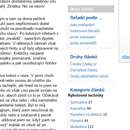
 záloze dostatečnou palebnou sílu
ah). Zkrátka: Nic se nesmí
Menu článků
Seřadit podle …
zným a sám se doma pečlivě
žil jsem nepřítomnosti drahé
data zveřejnění
ozložil na prostěradlo manželské
hodnocení čtenářů
ního stavu“. Po loňských střetech s
počtu zobrazení
t „invalidů“ - narezlých třpytek,
atkami. U některých nástrah však
počtu komentářů
jejich hroty a už byly připravené na
 půlnoci. Krabičky nacpané
Druhy článků
všec
navijáky promazané, svačina
spánku a pak osvobozující řinčení
Články Chytej.cz
Čtenářské články
ivá bolest v noze. V první chvíli
Duely rybářského náčiní
hně nebo rovnou do včelího úlu.
 rachejtle, ale hned na to jsem se
Kategorie článků
Nohu mi však cosi pevně svíralo na
ce, abych zjistil co to je. Očekával
Rybolovné techniky
st na vlka nebo i vlka samotného.
Sumcařina
37
sitelné bolesti. Byl to můj
Kaprařina
99
Magnum, který jsem neschoval do
Rybaření na dírkách
10
ošily nohu a současně ji pevně
“, utěšoval jsem se, když jsem se
Plavaná
44
kový“ trojhák mi vězel až po
Muškaření
113
se tak dá prst na noze nazvat) a