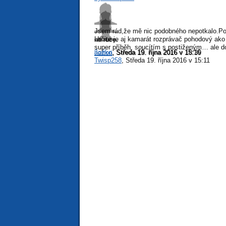
Jsem rád,že mě nic podobného nepotkalo.Po
Určite je aj kamarát rozprávač pohodový ako 
na ruce.
super příběh, soucítím s postiženým… ale d
Jožko
, Středa 19. října 2016 v 15:16
hattori
, Středa 19. října 2016 v 18:39
Twisp258
, Středa 19. října 2016 v 15:11