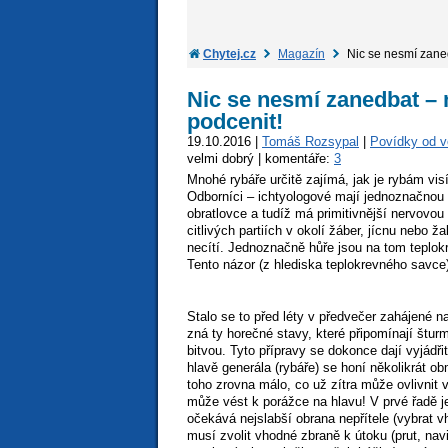
Chytej.cz
Magazín
Nic se nesmí zaned
Nic se nesmí zanedbat – 
podcenit!
19.10.2016 |
Tomáš Rozsypal
|
Povídky od 
velmi dobrý | komentáře:
3
Mnohé rybáře určitě zajímá, jak je rybám vi
Odborníci – ichtyologové mají jednoznačnou 
obratlovce a tudíž má primitivnější nervovo
citlivých partiích v okolí žáber, jícnu nebo ž
necítí. Jednoznačně hůře jsou na tom teplokr
Tento názor (z hlediska teplokrevného savce)
Stalo se to před léty v předvečer zahájené n
zná ty horečné stavy, které připomínají štur
bitvou. Tyto přípravy se dokonce dají vyjádřit
hlavě generála (rybáře) se honí několikrát o
toho zrovna málo, co už zítra může ovlivnit 
může vést k porážce na hlavu! V prvé řadě je 
očekává nejslabší obrana nepřítele (vybrat v
musí zvolit vhodné zbraně k útoku (prut, navi