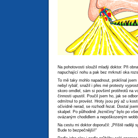
Na pohotovosti sloužil mladý doktor. Při obn
napuchající nohu a pak bez mrknutí oka rozst
To mě taky mohlo napadnout, proklínal jsem 
nebyl rybář, snažil i přes mé protesty vypro
skoro omdlel, sám si povšiml protihrotů na v
činnosti upustil. Poučil jsem ho, jak se odb
odmítnul to provést. Hroty jsou prý až u kos
očividně nerad, se rozhodl řezat. Dostal jsem
skalpel. Po půlhodině „řezničiny“ bylo po vš
ovázaným chodidlem a nepoškozeným wobbl
Na cestu mi doktor doporučil: „Příště raději
Bude to bezpečnější!“