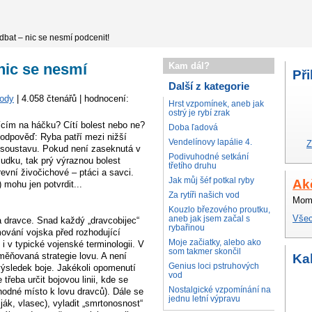
bat – nic se nesmí podcenit!
nic se nesmí
Kam dál?
Při
Další z kategorie
vody
| 4.058 čtenářů | hodnocení:
Hrst vzpomínek, aneb jak
ostrý je rybí zrak
sícím na háčku? Cítí bolest nebo ne?
Doba ľadová
odpověď: Ryba patří mezi nižší
Vendelínovy lapálie 4.
Z
u soustavu. Pokud není zaseknutá v
Podivuhodné setkání
aludku, tak prý výraznou bolest
třetího druhu
evní živočichové – ptáci a savci.
Jak můj šéf potkal ryby
Ak
 mohu jen potvrdit...
Za rytíři našich vod
Mome
Kouzlo březového proutku,
Všec
aneb jak jsem začal s
a dravce. Snad každý „dravcobijec“
rybařinou
mování vojska před rozhodující
Moje začiatky, alebo ako
 i v typické vojenské terminologii. V
som takmer skončil
bměňovaná strategie lovu. A není
Ka
Genius loci pstruhových
výsledek boje. Jakékoli opomenutí
vod
třeba určit bojovou linii, kde se
Nostalgické vzpomínání na
hodné místo k lovu dravců). Dále se
jednu letní výpravu
ják, vlasec), vyladit „smrtonosnost“