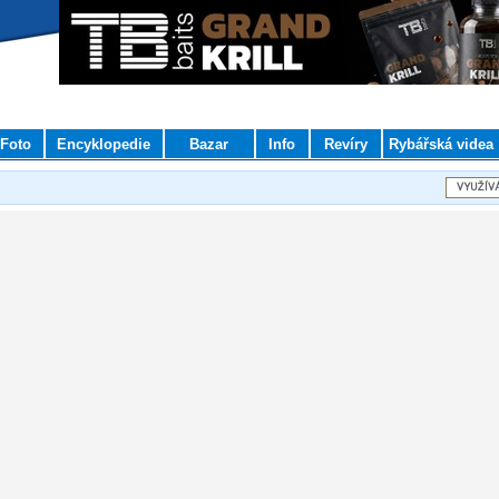
Foto
Encyklopedie
Bazar
Info
Revíry
Rybářská videa