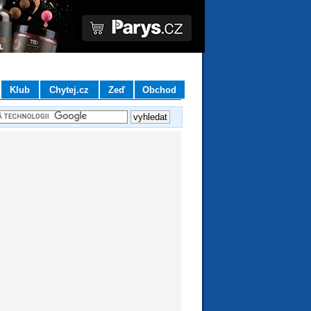
Klub
Chytej.cz
Zeď
Obchod