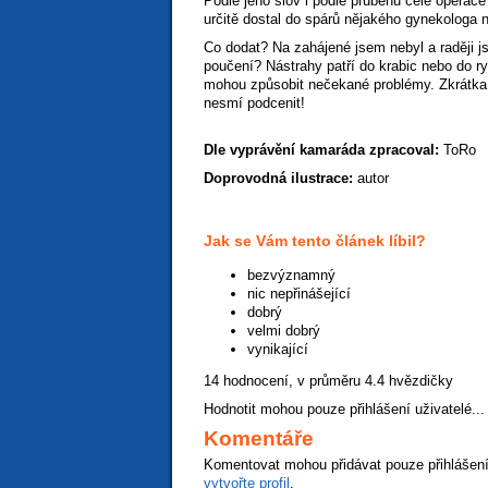
Podle jeho slov i podle průběhu celé operace
určitě dostal do spárů nějakého gynekologa 
Co dodat? Na zahájené jsem nebyl a raději js
poučení? Nástrahy patří do krabic nebo do ry
mohou způsobit nečekané problémy. Zkrátka:
nesmí podcenit!
Dle vyprávění kamaráda zpracoval:
ToRo
Doprovodná ilustrace:
autor
Jak se Vám tento článek líbil?
bezvýznamný
nic nepřinášející
dobrý
velmi dobrý
vynikající
14 hodnocení, v průměru
4.4
hvězdičky
Hodnotit mohou pouze přihlášení uživatelé...
Komentáře
Komentovat mohou přidávat pouze přihlášení
vytvořte profil
.