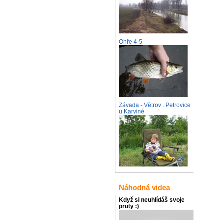
Ohře 4-5
Závada - Větrov . Petrovice
u Karviné
Náhodná videa
Když si neuhlídáš svoje
pruty :)