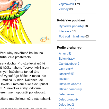
Zajímavosti
179
Závody
83
Rybářské povídání
Rybářské pohádky
10
Literatura
13
Pod vodní hladinou
63
Podle druhu ryb
ažení rány nevěřícně koukal na
Amur bílý
říhal celé prostěradlo.
Bolen dravý
se v duchu. Protože lékař určitě
Candát obecný
stit háčky tahem. Teprve, když jsem
Cejn velký
olných háčcích a tak od této
Drsek větší
orně vyprošťuje háček z masa, ale
Halibut
tí, možná i v nich. Nakonec, ač
 lokální umrtvení a ke slovu přišel
Hlavatka obecná
em. S několika stehy, odborně
Hlaváč černoústý
erem jsem opouštěl pohotovost.
Jelec jesen
 spěte s manželkou než s nástrahami.
Jelec proudník
Jelec tloušť