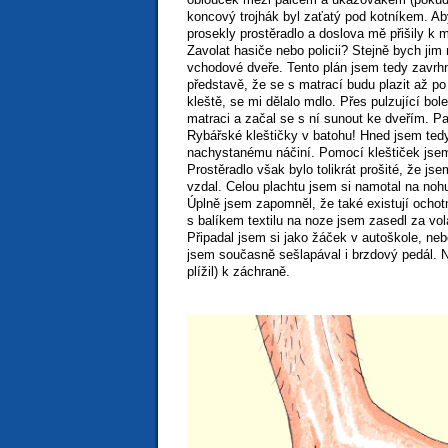
koncový trojhák byl zaťatý pod kotníkem. Ab
prosekly prostěradlo a doslova mě přišily k 
Zavolat hasiče nebo policii? Stejně bych jim m
vchodové dveře. Tento plán jsem tedy zavrh
představě, že se s matrací budu plazit až p
kleště, se mi dělalo mdlo. Přes pulzující bol
matraci a začal se s ní sunout ke dveřím. P
Rybářské kleštičky v batohu! Hned jsem tedy
nachystanému náčiní. Pomocí kleštiček jsem
Prostěradlo však bylo tolikrát prošité, že j
vzdal. Celou plachtu jsem si namotal na nohu
Úplně jsem zapomněl, že také existují ocho
s balíkem textilu na noze jsem zasedl za vol
Připadal jsem si jako žáček v autoškole, neb
jsem současně sešlapával i brzdový pedál. N
plížil) k záchraně.