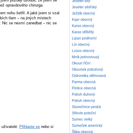
 jsem později usoudil, že jsem se
Jeseter bílý
než opravdového chirurga.
Jeseter sibiřský
em nohu šetřil. A jaké jsem si vzal
Ježdík obecný
bích tlam – na jiných místech
Kapr obecný
 Nic se nesmí zanedbat – nic se
Karas obecný
Karas stříbřitý
Lipan podhorní
Lín obecný
Losos obecný
Mník jednovousý
Okoun říční
Okounek pstruhový
Ostroretka stěhovavá
Parma obecná
Plotice obecná
Pstruh duhový
Pstruh obecný
Slunečnice pestrá
Střevle potoční
Sumec velký
Sumeček americký
 uživatelé.
Přihlaste se
nebo si
Štika obecná