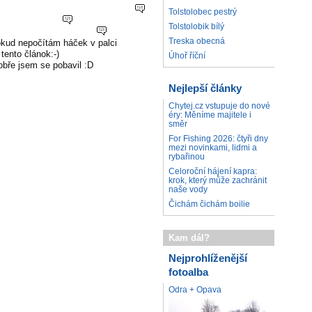
Tolstolobec pestrý
Tolstolobik bílý
Treska obecná
kud nepočítám háček v palci
tento článok:-)
Úhoř říční
obře jsem se pobavil :D
Nejlepší články
Chytej.cz vstupuje do nové
éry: Měníme majitele i
směr
For Fishing 2026: čtyři dny
mezi novinkami, lidmi a
rybařinou
Celoroční hájení kapra:
krok, který může zachránit
naše vody
Čichám čichám boilie
Kam dál?
Nejprohlíženější
fotoalba
Odra + Opava