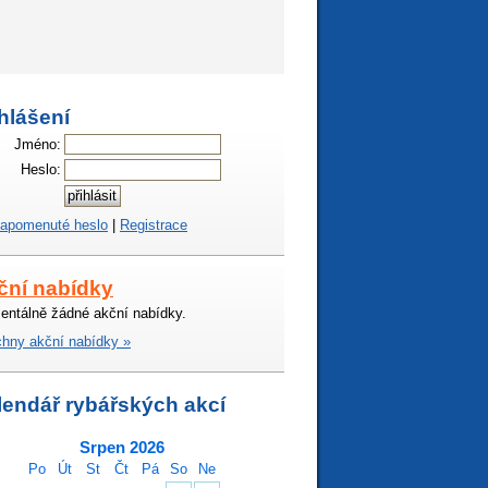
hlášení
Jméno:
Heslo:
apomenuté heslo
|
Registrace
ční nabídky
ntálně žádné akční nabídky.
hny akční nabídky »
lendář rybářských akcí
Srpen 2026
Po
Út
St
Čt
Pá
So
Ne