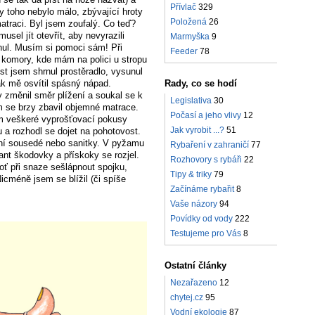
Přívlač
329
y toho nebylo málo, zbývající hroty
Položená
26
matraci. Byl jsem zoufalý. Co teď?
usel jít otevřít, aby nevyrazili
Marmyška
9
nul. Musím si pomoci sám! Při
Feeder
78
o komory, kde mám na polici u stropu
est jsem shrnul prostěradlo, vysunul
ak mě osvítil spásný nápad.
Rady, co se hodí
 změnil směr plížení a soukal se k
Legislativa
30
 se brzy zbavil objemné matrace.
Počasí a jeho vlivy
12
sem veškeré vyprošťovací pokusy
Jak vyrobit ...?
51
 a rozhodl se dojet na pohotovost.
tní sousedé nebo sanitky. V pyžamu
Rybaření v zahraničí
77
ant škodovky a přískoky se rozjel.
Rozhovory s rybáři
22
oť při snaze sešlápnout spojku,
Tipy & triky
79
icméně jsem se blížil (či spíše
Začínáme rybařit
8
Vaše názory
94
Povídky od vody
222
Testujeme pro Vás
8
Ostatní články
Nezařazeno
12
chytej.cz
95
Vodní ekologie
87