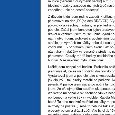
munice (nabrousit či vyměnit háčky) a mít v
(doplnit krabičky zásobou různých typů nástr
zanedbat – nic se nesmí podcenit!
Z důvodu klidu jsem rodinu zapudil k příbu
připravoval na den „D“ (na den DRAVCŮ). Vyu
polovičky a všechny nástrahy si přehledně r
postele. Začal jsem kontrolou jejich „zdravot
dravci a vázkami jsem musel úplně vyřadit čás
natrhnutých gum, wobblerů s uvolněnými lop
stačilo jen vyměnit trojháčky nebo dobrousit 
vodní misi. S přípravami jsem skončil až po
nástrahami, vláčáky vyrovnané v předsíni, 
připravena. Čekaly mě tři hodiny neklidného 
budíku. Vše nakonec bylo úplně jinak...
Určitě jsem nespal ani hodinu. Probudila palč
jsem myslel, že se mi chodidlo dostalo do o
Vystartoval jsem z postele jako silvestrovská
jak dlouhý – tak široký roztáhl po podlaze. 
pelesti. V panice jsem šátral po noční lampič
jsem, že přinejmenším spatřím sklapnutou pa
Až světlo mi odhalilo skutečného viníka nesne
oblíbenec na velké štiky - wobbler Rapala 
boxu! To jeho masivní mořské trojháky mi pr
ukotvily na posteli. „Třeba to nebude tak zlé
orosený potem a drápal zpět. Ale bylo! „Bříš
oblouček mezi palcem a ukazovákem (pokud 