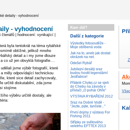
ké detaily - vyhodnocení
ily - vyhodnocení
Kam dál?
Při
 čtenářů | hodnocení: vynikající |
Další z kategorie
Výsledky fotosoutěže -
erá byla tentokrát na téma rybářské
Moje oblíbená voda
esmírně obtížné, jelikož mnoho
Jak na to, aneb jak dostat
ybářský detail a i my jsme dlouze
obrázek na net.
Z
 a co už jen obvyklá fotografie....
Odešel Rybář
dělali jsme výběr fotografií, které
Jubilejní desátý sraz
l a měly odpovídající technickou
budou hostit legendární
Ak
Jestřabice!
fie, které sice detail zachycovaly,
e určitě diskutabilní, zda jsme
Přátelé Chytej.cz se sjeli
Mome
do Chebu na závody v
si stojíme.
přívlači „O pohár Ohře”
Všec
žšího výběru určitě dostaly, ale
VÝSTAVA RYBAŘENÍ 2012
éria:
Sraz na Dobré Vodě -
"Jezte, pijte, tančete..."
Ka
První dojmy z výstavy For
Fishing 2011
Střípky ze světového
veletrhu EFTTEX 2013