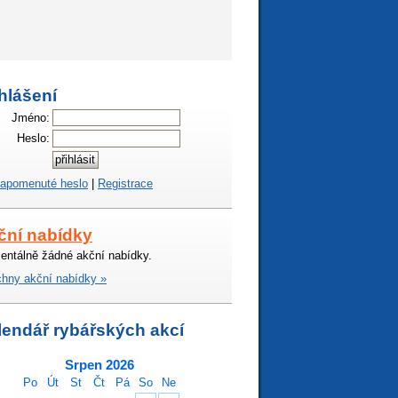
hlášení
Jméno:
Heslo:
apomenuté heslo
|
Registrace
ční nabídky
ntálně žádné akční nabídky.
hny akční nabídky »
lendář rybářských akcí
Srpen 2026
Po
Út
St
Čt
Pá
So
Ne