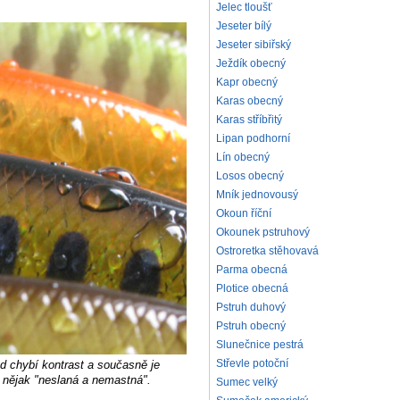
Jelec tloušť
Jeseter bílý
Jeseter sibiřský
Ježdík obecný
Kapr obecný
Karas obecný
Karas stříbřitý
Lipan podhorní
Lín obecný
Losos obecný
Mník jednovousý
Okoun říční
Okounek pstruhový
Ostroretka stěhovavá
Parma obecná
Plotice obecná
Pstruh duhový
Pstruh obecný
Slunečnice pestrá
Střevle potoční
ud chybí kontrast a současně je
k nějak "neslaná a nemastná".
Sumec velký