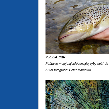
Potočák C&R
Púštanie mojej najobľúbenejšej ryby späť do
Autor fotografie: Peter Marhefka