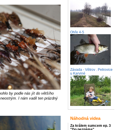
Ohře 4-5
Závada - Větrov . Petrovice
u Karviné
hlo by podle nás jít do většího
a neostrým. I nám vadil ten prázdný
Náhodná videa
Za králem sumcem ep. 3
"Do neznáma"