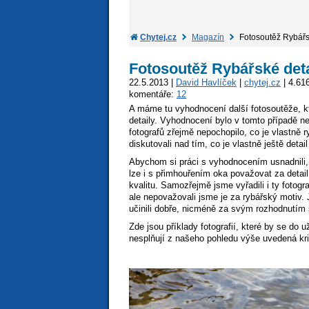
Chytej.cz
Magazín
Fotosoutěž Rybářs
Fotosoutěž Rybářské deta
22.5.2013 |
David Havlíček
|
chytej.cz
| 4.616
komentáře:
12
A máme tu vyhodnocení další fotosoutěže, kt
detaily. Vyhodnocení bylo v tomto případě n
fotografů zřejmě nepochopilo, co je vlastně r
diskutovali nad tím, co je vlastně ještě detail
Abychom si práci s vyhodnocením usnadnili, u
lze i s přimhouřením oka považovat za detai
kvalitu. Samozřejmě jsme vyřadili i ty fotogra
ale nepovažovali jsme je za rybářský motiv. J
učinili dobře, nicméně za svým rozhodnutím 
Zde jsou příklady fotografií, které by se do u
nesplňují z našeho pohledu výše uvedená krit