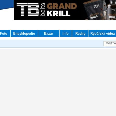
Foto
Encyklopedie
Bazar
Info
Revíry
Rybářská videa