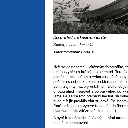
Krásná loď na krásném místě
Sonka, Finsko. Leica CL
Autor fotografie: Boleslav
Než se dostaneme k vítězným fotografiím, tra
užšího výběru s krátkými komentáři. Tato fot
jedněm z neslabších a výběr skutečně neby
počítám s ostrou kritikou, na kterou se ale 
velmi zajímají názory ostatních. Dokonce js
o fotografiích hlasovat a porota vůbec do v
jsme ale zatím toto břemeno nechali na sobě :
bude mít již pravidla zbrusu nová. Po stanov
Poté naše porota vybere fotografie do finále
hlasování, kde vítěze určí hlas lidu :-)
A nyní k současným finálovým snímkům a tě
hodné okomentování.