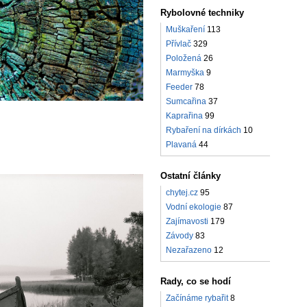
Rybolovné techniky
Muškaření
113
Přívlač
329
Položená
26
Marmyška
9
Feeder
78
Sumcařina
37
Kaprařina
99
Rybaření na dírkách
10
Plavaná
44
Ostatní články
chytej.cz
95
Vodní ekologie
87
Zajímavosti
179
Závody
83
Nezařazeno
12
Rady, co se hodí
Začínáme rybařit
8