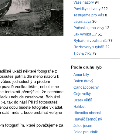
Vaše názory
94
Povídky od vody
222
Testujeme pro Vás
8
Legislativa
30
Počasí a jeho vlivy
12
Jak vyrobit ...?
51
Rybaření v zahraničí
77
Rozhovory s rybáři
22
Tipy & triky
79
Podle druhu ryb
dičně ukáži některé fotografie z
Amur bílý
osoutěž patřila dle mého názoru k
Bolen dravý
l vůbec jednoduchý a předem
po pravdě vcelku těším, neboť mne
Candát obecný
me tentokrát přemýšleli, že necháme
Cejn velký
ýsledku nebude zasahovat. Bohužel
Drsek větší
-), tak do nás! Příští fotosoutěž
Halibut
enou dobu budete fotografie vkládat.
 a další měsíc bude probíhat veřejné
Hlavatka obecná
Hlaváč černoústý
m fotografiím, které považujeme za
Jelec jesen
Jelec proudník