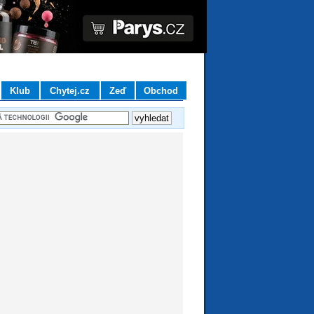
Klub
Chytej.cz
Zeď
Obchod