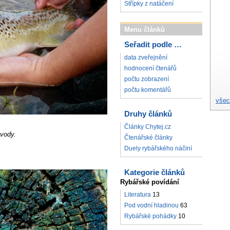
Střípky z natáčení
Menu článků
Seřadit podle …
data zveřejnění
hodnocení čtenářů
počtu zobrazení
počtu komentářů
všec
Druhy článků
Články Chytej.cz
 vody.
Čtenářské články
Duely rybářského náčiní
Kategorie článků
Rybářské povídání
Literatura
13
Pod vodní hladinou
63
Rybářské pohádky
10