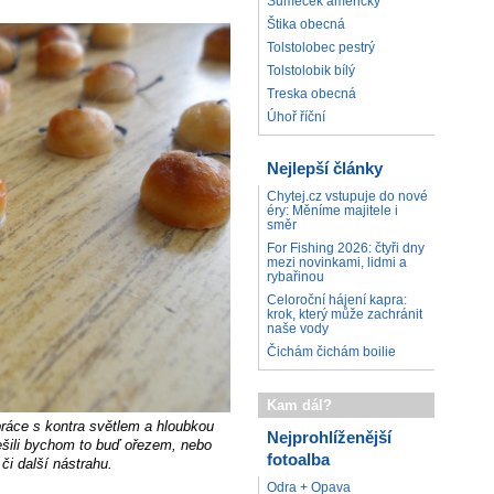
Sumeček americký
Štika obecná
Tolstolobec pestrý
Tolstolobik bílý
Treska obecná
Úhoř říční
Nejlepší články
Chytej.cz vstupuje do nové
éry: Měníme majitele i
směr
For Fishing 2026: čtyři dny
mezi novinkami, lidmi a
rybařinou
Celoroční hájení kapra:
krok, který může zachránit
naše vody
Čichám čichám boilie
Kam dál?
ráce s kontra světlem a hloubkou
Nejprohlíženější
Řešili bychom to buď ořezem, nebo
fotoalba
či další nástrahu.
Odra + Opava