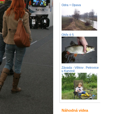
Odra + Opava
Ohře 4-5
Závada - Větrov . Petrovice
u Karviné
Náhodná videa