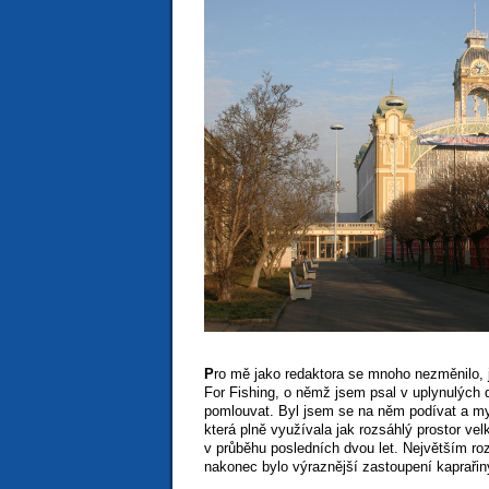
P
ro mě jako redaktora se mnoho nezměnilo, j
For Fishing, o němž jsem psal v uplynulých d
pomlouvat. Byl jsem se na něm podívat a mys
která plně využívala jak rozsáhlý prostor vel
v průběhu posledních dvou let. Největším r
nakonec bylo výraznější zastoupení kaprařin