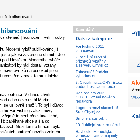
onečné bilancování
bilancování
Kam dál?
Při
367 čtenářů | hodnocení: velmi dobrý
Další z kategorie
For Fishing 2011 -
rhu Moderní rybář publikováno již
bilancování
i ještě jakési závěrečné shrnutí. Jde
2. oficiální setkání
mi pod hlavičkou Moderního rybáře
příznivců rybařiny
Z
nizátoři by rádi dostali vztahy
a serveru Chytej.cz
ě návštěvníků na poněkud jinou
Fotosoutěž Podzim -
í uprostřed zimy k tomu zdaleka
vyhodnocení
Ak
3. Oficiální sraz CHYTEJ.cz
budou hostit Jestřabice
Mome
Událost léta 2009 -
mavé situaci. V danou chvíli
CHYTEJ.cz má nového
Všec
zrodu obou dvou stál Martin
redaktora
ní se usilovně snaží. To byl i důvod,
Legenda mezi akcemi - 5.
rhu For Fishing založil nový
Sraz Chytej.cz
Ka
. Zřejmě to není představa lichá,
Brno je zlatá loď…
u již zaběhané akce a šla do
10. Jubilejní sraz za námi!
tavoval. Mezi těmito firmami byla i
diálních partnerů nového veletrhu.
Havlíček - Mongolsko –
vernisáž – aneb můj milý
deníčku