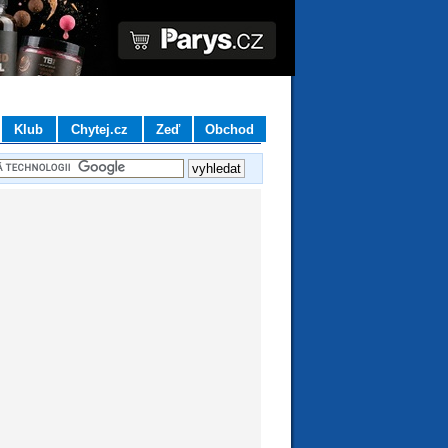
Klub
Chytej.cz
Zeď
Obchod