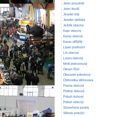
Jelec proudník
Jelec tloušť
Jeseter bílý
Jeseter sibiřský
Ježdík obecný
Kapr obecný
Karas obecný
Karas stříbřitý
Lipan podhorní
Lín obecný
Losos obecný
Mník jednovousý
Okoun říční
Okounek pstruhový
Ostroretka stěhovavá
Parma obecná
Plotice obecná
Pstruh duhový
Pstruh obecný
Slunečnice pestrá
Střevle potoční