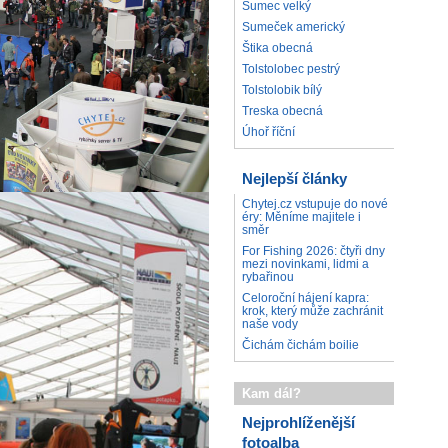
Sumec velký
Sumeček americký
Štika obecná
Tolstolobec pestrý
Tolstolobik bílý
Treska obecná
Úhoř říční
Nejlepší články
Chytej.cz vstupuje do nové
éry: Měníme majitele i
směr
For Fishing 2026: čtyři dny
mezi novinkami, lidmi a
rybařinou
Celoroční hájení kapra:
krok, který může zachránit
naše vody
Čichám čichám boilie
Kam dál?
Nejprohlíženější
fotoalba