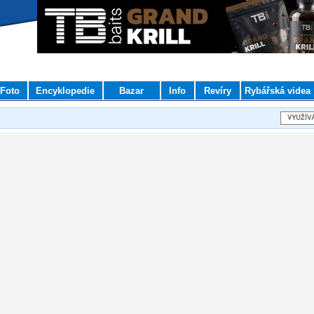
Foto
Encyklopedie
Bazar
Info
Revíry
Rybářská videa