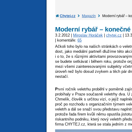
Chytej.cz
Magazín
Moderní rybář – k
Moderní rybář – konečné 
3.2.2012 |
Miroslav Horáček
|
chytej.cz
| 13.
| komentáře:
65
Ačkoli toho bylo na našich stránkách o velet
dost, jako mediální partneři dlužíme této akc
i o to, že s různými aktivitami provozovaný
se budete setkávat i během roku, protože orga
mezi všemi zainteresovanými subjekty včetn
úroveň než bylo dosud zvykem a těch pár dn
nestačí.
P
rvní ročník veletrhu proběhl v poměrně zají
probíhaly v Praze současně veletrhy dva. U 
Chmelík, člověk s určitou vizí, o jejíž naplně
proč po rozchodu s organizačním týmem velet
veletrh a dál se snaží svou představu naplnit
protože řada firem kvůli němu opustila jistot
riskantního podniku, který nový veletrh předs
firma CHYTEJ.cz, která se stala jedním z me