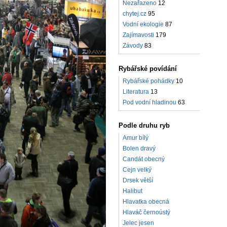
Nezařazeno
12
chytej.cz
95
Vodní ekologie
87
Zajímavosti
179
Závody
83
Rybářské povídání
Rybářské pohádky
10
Literatura
13
Pod vodní hladinou
63
Podle druhu ryb
Amur bílý
Bolen dravý
Candát obecný
Cejn velký
Drsek větší
Halibut
Hlavatka obecná
Hlaváč černoústý
Jelec jesen