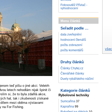
Fotosoutěž Přívlač -
vyhodnocení
Menu článků
Seřadit podle …
data zveřejnění
hodnocení čtenářů
počtu zobrazení
všec
počtu komentářů
Druhy článků
Články Chytej.cz
Čtenářské články
Duely rybářského náčiní
enom teď píšu o jiné akci. Veletrh
vou letech nehodlám nijak špinit či
Kategorie článků
lím si, že to byla zdařilá akce,
Rybolovné techniky
kých hal, tak i zkušenosti získané
Sumcařina
37
ozdílem mezi oběma výstavami
Kaprařina
99
y na For Fishing.
Rybaření na dírkách
10