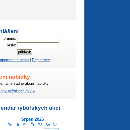
hlášení
Jméno:
Heslo:
apomenuté heslo
|
Registrace
ční nabídky
ntálně žádné akční nabídky.
hny akční nabídky »
lendář rybářských akcí
Srpen 2026
Po
Út
St
Čt
Pá
So
Ne