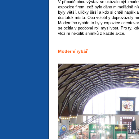
V případě obou výstav se ukázalo být značn
expozice firem, což bylo dáno mimořádně ní
byly větší, uličky širší a kdo si chtěl napřík
dostatek místa. Oba veletrhy doprovázely men
Moderního rybáře to byly expozice orientova
se ocitla v podobné roli myslivost. Pro ty, 
vložím několik snímků z každé akce.
Moderní rybář