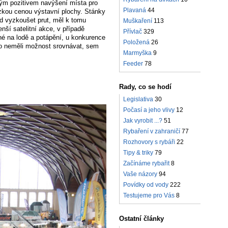
ým pozitivem navýšení místa pro
Plavaná
44
zkou cenou výstavní plochy. Stánky
lad vyzkoušet prut, měl k tomu
Muškaření
113
ší satelitní akce, v případě
Přívlač
329
né na lodě a potápění, u konkurence
Položená
26
kdo neměli možnost srovnávat, sem
Marmyška
9
Feeder
78
Rady, co se hodí
Legislativa
30
Počasí a jeho vlivy
12
Jak vyrobit ...?
51
Rybaření v zahraničí
77
Rozhovory s rybáři
22
Tipy & triky
79
Začínáme rybařit
8
Vaše názory
94
Povídky od vody
222
Testujeme pro Vás
8
Ostatní články