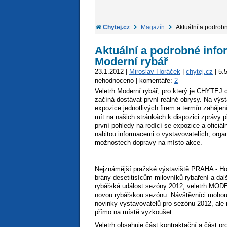
Chytej.cz
Magazín
Aktuální a podrobn
Aktuální a podrobné info
Moderní rybář
23.1.2012 |
Miroslav Horáček
|
chytej.cz
| 5.
nehodnoceno | komentáře:
2
Veletrh Moderní rybář, pro který je CHYTEJ.
začíná dostávat první reálné obrysy. Na výsta
expozice jednotlivých firem a termín zahájen
mít na našich stránkách k dispozici zprávy 
první pohledy na rodící se expozice a oficiál
nabitou informacemi o vystavovatelích, orga
možnostech dopravy na místo akce.
Nejznámější pražské výstaviště PRAHA - Hol
brány desetitisícům milovníků rybaření a da
rybářská událost sezóny 2012, veletrh MO
novou rybářskou sezónu. Návštěvníci mohou 
novinky vystavovatelů pro sezónu 2012, ale
přímo na místě vyzkoušet.
Veletrh obsahuje část kontraktační a část p