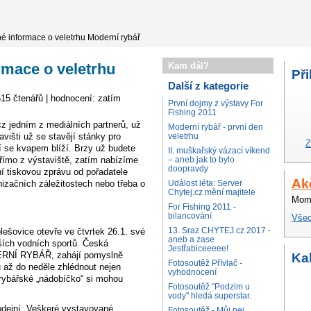
é informace o veletrhu Moderní rybář
rmace o veletrhu
Kam dál?
Při
Další z kategorie
515 čtenářů | hodnocení: zatím
První dojmy z výstavy For
Fishing 2011
cz jedním z mediálních partnerů, už
Moderní rybář - první den
višti už se stavějí stánky pro
veletrhu
Z
í se kvapem blíží. Brzy už budete
II. muškařský vázací víkend
přímo z výstaviště, zatím nabízíme
– aneb jak to bylo
doopravdy
ní tiskovou zprávu od pořadatele
Ak
nizačních záležitostech nebo třeba o
Událost léta: Server
Chytej.cz mění majitele
Mome
For Fishing 2011 -
bilancování
Všec
13. Sraz CHYTEJ.cz 2017 -
ešovice otevře ve čtvrtek 26.1. své
aneb a zase
lších vodních sportů. Česká
Jestřabiceeeee!
DERNÍ RYBÁŘ, zahájí pomyslně
Ka
Fotosoutěž Přívlač -
až do neděle zhlédnout nejen
vyhodnocení
 rybářské „nádobíčko“ si mohou
Fotosoutěž "Podzim u
vody" hledá superstar.
rodejní. Veškeré vystavované
Fotosoutěž - Můj nej