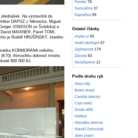
Feeder
78
Sumcařina
37
Kaprařina
99
h přednášek. Na výstaviště do
í (Volker DAPOZ z Německa, Miguel
Greger JONSSON ze Švédska) a
Ostatní články
, David MAIXNER, Pavel TOMI,
chytej.cz
95
rhu je Rudolf HRUŠÍNSKÝ, kterého
Vodní ekologie
87
Zajímavosti
179
oblematika KORMORÁNA velkého,
b (K70). Atmosféru dokreslí mnoho
Závody
83
dnotě 800 000 Kč.
Nezařazeno
12
Podle druhu ryb
Amur bílý
Bolen dravý
Candát obecný
Cejn velký
Drsek větší
Halibut
Hlavatka obecná
Hlaváč černoústý
Jelec jesen