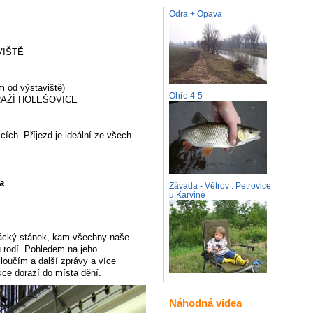
Odra + Opava
AVIŠTĚ
 od výstaviště)
Ohře 4-5
NÁDRAŽÍ HOLEŠOVICE
ích. Příjezd je ideální ze všech
a
Závada - Větrov . Petrovice
u Karviné
jácký stánek, kam všechny naše
 rodí. Pohledem na jeho
loučím a další zprávy a více
ce dorazí do místa dění.
Náhodná videa