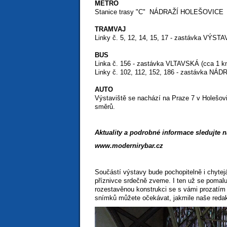
METRO
Stanice trasy "C" NÁDRAŽÍ HOLEŠOVICE
TRAMVAJ
Linky č. 5, 12, 14, 15, 17 - zastávka VÝST
BUS
Linka č. 156 - zastávka VLTAVSKÁ (cca 1 km
Linky č. 102, 112, 152, 186 - zastávka 
AUTO
Výstaviště se nachází na Praze 7 v Holešovic
směrů.
Aktuality a podrobné informace sledujte n
www.modernirybar.cz
Součástí výstavy bude pochopitelně i chyte
příznivce srdečně zveme. I ten už se pomalu
rozestavěnou konstrukci se s vámi prozatím 
snímků můžete očekávat, jakmile naše redak