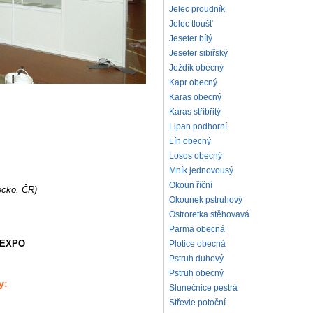
Jelec proudník
Jelec tloušť
Jeseter bílý
Jeseter sibiřský
Ježdík obecný
Kapr obecný
Karas obecný
Karas stříbřitý
Lipan podhorní
Lín obecný
Losos obecný
Mník jednovousý
Okoun říční
ecko, ČR)
Okounek pstruhový
Ostroretka stěhovavá
Parma obecná
 EXPO
Plotice obecná
Pstruh duhový
Pstruh obecný
y:
Slunečnice pestrá
Střevle potoční