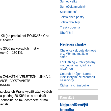
Sumec velký
Sumeček americký
Štika obecná
Tolstolobec pestrý
Tolstolobik bílý
Treska obecná
Úhoř říční
00 Kč (po předložení POUKÁZKY na
né zdarma.
Nejlepší články
řes 2000 parkovacích míst v
Chytej.cz vstupuje do nové
rkovné – 150 Kč.
éry: Měníme majitele i
směr
For Fishing 2026: čtyři dny
mezi novinkami, lidmi a
rybařinou
Celoroční hájení kapra:
vozu ZVLÁŠTNÍ VELETRŽNÍ LINKA č.
krok, který může zachránit
naše vody
ŠOVICE - VÝSTAVIŠTĚ
ZDARMA.
Čichám čichám boilie
a okrajích Prahy využít záchytných
a parking 20 Kč/den, a pro další
Kam dál?
 pohodlně se tak dostanete přímo
avišti.
Nejprohlíženější
fotoalba