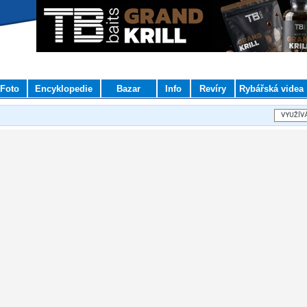
Foto
Encyklopedie
Bazar
Info
Revíry
Rybářská videa