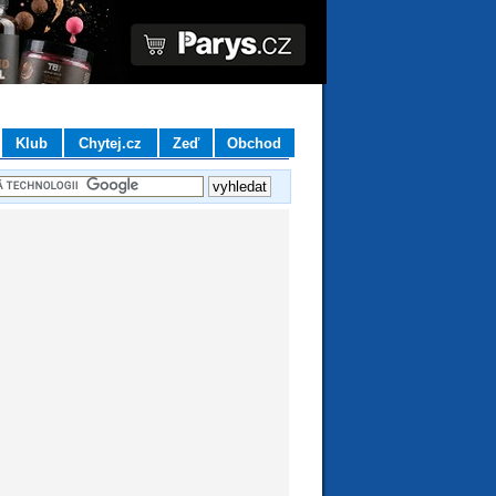
Klub
Chytej.cz
Zeď
Obchod