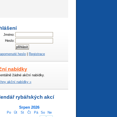
hlášení
Jméno:
Heslo:
apomenuté heslo
|
Registrace
ční nabídky
ntálně žádné akční nabídky.
hny akční nabídky »
lendář rybářských akcí
Srpen 2026
Po
Út
St
Čt
Pá
So
Ne