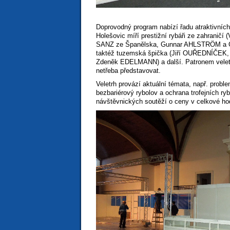
Doprovodný program nabízí řadu atraktivníc
Holešovic míří prestižní rybáři ze zahranič
SANZ ze Španělska, Gunnar AHLSTRÖM a 
taktéž tuzemská špička (Jiří OUŘEDNÍČEK
Zdeněk EDELMANN) a další. Patronem velet
netřeba představovat.
Veletrh provází aktuální témata, např. pr
bezbariérový rybolov a ochrana trofejních ry
návštěvnických soutěží o ceny v celkové ho