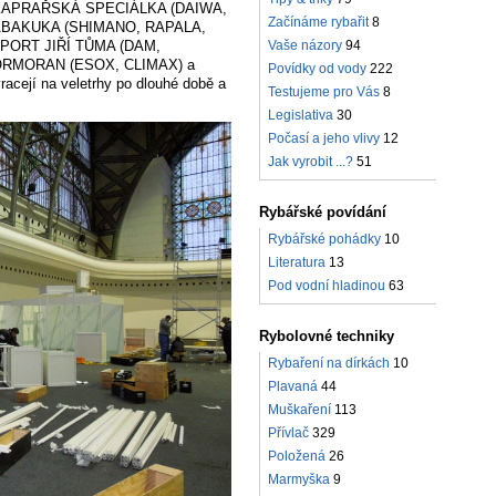
 KAPRAŘSKÁ SPECIÁLKA (DAIWA,
Začínáme rybařit
8
BAKUKA (SHIMANO, RAPALA,
Vaše názory
94
PORT JIŘÍ TŮMA (DAM,
RMORAN (ESOX, CLIMAX) a
Povídky od vody
222
acejí na veletrhy po dlouhé době a
Testujeme pro Vás
8
Legislativa
30
Počasí a jeho vlivy
12
Jak vyrobit ...?
51
Rybářské povídání
Rybářské pohádky
10
Literatura
13
Pod vodní hladinou
63
Rybolovné techniky
Rybaření na dírkách
10
Plavaná
44
Muškaření
113
Přívlač
329
Položená
26
Marmyška
9