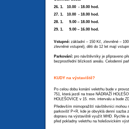
26. 1. 10.00 - 18.00 hod.
27. 1. 10.00 - 18.00 hod.
28. 1. 9.00 – 18.00 hod.
29. 1. 9.00 – 16.00 hod.
Vstupné:
základní – 150 Kč, zlevněné – 1
zlevněné vstupné), děti do 12 let mají vstup
Parkování:
pro návštěvníky je připraveno p
bezprostřední blízkosti areálu. Celodenní pa
KUDY na výstaviště?
Po celou dobu konání veletrhu bude v pro
751, která jezdí na trase NÁDRAŽÍ HOLE
HOLEŠOVICE v 15. min. intervalu a bude 
Především mimopražští návštěvníci mohou n
parkovišť P+R, kde je obvyklá denní sazba z
dopravu na výstaviště využít MHD. Rychle a
před pokladny veletrhu na holešovickém výst