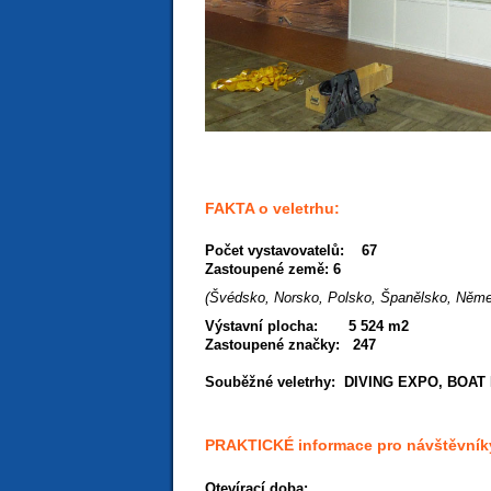
FAKTA o veletrhu:
Počet vystavovatelů: 67
Zastoupené země:
6
(Švédsko, Norsko, Polsko, Španělsko, Něm
Výstavní plocha: 5 524 m2
Zastoupené značky: 247
Souběžné veletrhy: DIVING EXPO, BOAT
PRAKTICKÉ informace pro návštěvník
Otevírací doba: