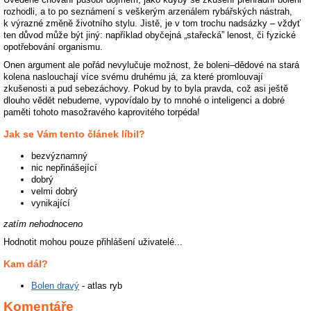
rozhodli, a to po seznámení s veškerým arzenálem rybářských nástrah,
k výrazné změně životního stylu. Jistě, je v tom trochu nadsázky – vždyť
ten důvod může být jiný: například obyčejná „stařecká” lenost, či fyzické
opotřebování organismu.
Onen argument ale pořád nevylučuje možnost, že boleni–dědové na stará
kolena naslouchají více svému druhému já, za které promlouvají
zkušenosti a pud sebezáchovy. Pokud by to byla pravda, což asi ještě
dlouho vědět nebudeme, vypovídalo by to mnohé o inteligenci a dobré
paměti tohoto masožravého kaprovitého torpéda!
Jak se Vám tento článek líbil?
bezvýznamný
nic nepřinášející
dobrý
velmi dobrý
vynikající
zatím nehodnoceno
Hodnotit mohou pouze přihlášení uživatelé...
Kam dál?
Bolen dravý
- atlas ryb
Komentáře