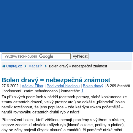
Chytej.cz
Magazín
Bolen dravý = nebezpečná známost
Bolen dravý = nebezpečná známost
27.6.2002 |
Václav Fikar
|
Pod vodní hladinou
|
Bolen dravý
| 8.269 čtenářů
| hodnocení: zatím nehodnoceno | komentáře:
1
Za příznivých podmínek v nádrži (dostatek potravy, slabá konkurence ze
strany ostatních dravců, velký prostor atd.) se dokáže „přehradní” bolen
natolik roztáhnout, že jeho populace – zde každým rokem početnější –
naruší rovnováhu ostatních druhů ryb v nádrži.
Přemnožení boleni, kteří většinou nemají problémy s výtěrem a růstem,
nejprve zdecimují obsádku bílých ryb (hlavně oukleje, perlíny a plotice),
aby se záhy projevil úbytek okounů a candátů, či poměrně nízké roční