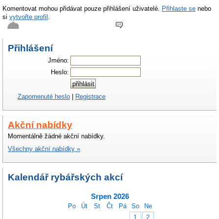
Komentovat mohou přidávat pouze přihlášení uživatelé.
Přihlaste se
nebo
si
vytvořte profil
.
Přihlášení
A nejlepsi příklad je Lipno
Jméno:
koy
, Středa 20. prosince 2006 ve 20:34
Heslo:
Zapomenuté heslo
|
Registrace
Akční nabídky
Momentálně žádné akční nabídky.
Všechny akční nabídky »
Kalendář rybářských akcí
Srpen 2026
Po
Út
St
Čt
Pá
So
Ne
1
2