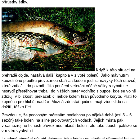
přírůstky štiky.
Když k této situaci na
přehradě dojde, nastává další kapitola v životě bolenů. Jako mávnutím
kouzelného proutku převezmou staří a zkušení jedinci návyky těch dravců,
které zatlačili do pozadí. Tito poučení veteráni věčné války s rybáři se
nestydí přestěhovat třeba i do nižších pater vodního sloupce, kde se volně
zdržují v blízkosti překážek či někde kolem hran původního koryta. Platí to
zejména pro hlubší nádrže. Možná zde staří jedinci mají více klidu na
dožití, těžko říct.
Pravdou je, že podobným móresům podlehnou po nějaké době (asi 3 – 5
sezón) také boleni na silně prolovovaných vodách. Jejich místa pak
v samozřejmé tichosti převezmou mladší boleni, ale také tloušti, pakliže se
v revíru vyskytují.
Uvedené chování působí dojmem, jako kdyby se zkušení přehradní boleni