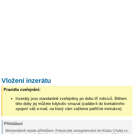
Vložení inzerátu
Pravidla zveřejnění:
Inzeráty jsou standardně zveřejněny po dobu tří měsíců. Během
této doby jej můžete kdykoliv smazat (zadáte-li do kontaktního
spojení váš e-mail, na který vám zašleme patřičné instrukce).
Přihlášení
Momentálně nejste přihlášeni. Pokud jste zaregistrováni do Klubu Chytej.cz,