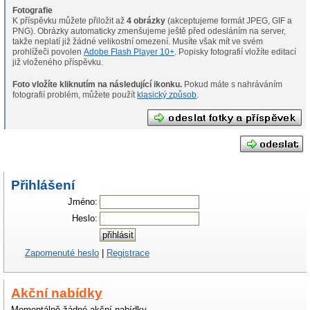
Fotografie
K příspěvku můžete přiložit až
4 obrázky
(akceptujeme formát JPEG, GIF a
PNG).
Obrázky automaticky zmenšujeme ještě před odesláním na server,
takže neplatí již žádné velikostní omezení. Musíte však mít ve svém
prohlížeči povolen
Adobe Flash Player 10+
. Popisky fotografií vložíte editací
již vloženého příspěvku.
Foto vložíte kliknutím na následující ikonku.
Pokud máte s nahráváním
fotografií problém, můžete použít
klasický způsob
.
Přihlášení
Jméno:
Heslo:
Zapomenuté heslo
|
Registrace
Akční nabídky
Momentálně žádné akční nabídky.