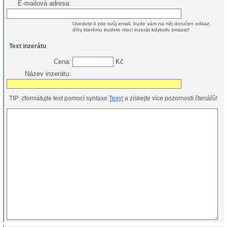
E-mailová adresa:
Uvedete-li zde svůj email, bude vám na něj doručen odkaz,
díky kterému budete moci inzerát kdykoliv smazat!
Text inzerátu
Cena:
Kč
Název inzerátu:
TIP: zformátujte text pomocí syntaxe
Texy!
a získejte více pozornosti čtenářů!