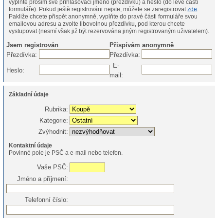
vyplňte prosím své přihlašovací jméno (přezdívku) a heslo (do levé části
formuláře). Pokud ještě registrováni nejste, můžete se zaregistrovat
zde
.
Pakliže chcete přispět anonymně, vyplňte do pravé části formuláře svou
emailovou adresu a zvolte libovolnou přezdívku, pod kterou chcete
vystupovat (nesmí však již být rezervována jiným registrovaným uživatelem).
Jsem registrován
Přispívám anonymně
Přezdívka:
Přezdívka:
E-
Heslo:
mail:
Základní údaje
Rubrika:
Kategorie:
Zvýhodnit:
Kontaktní údaje
Povinné pole je PSČ a e-mail nebo telefon.
Vaše PSČ:
Jméno a příjmení:
Telefonní číslo: