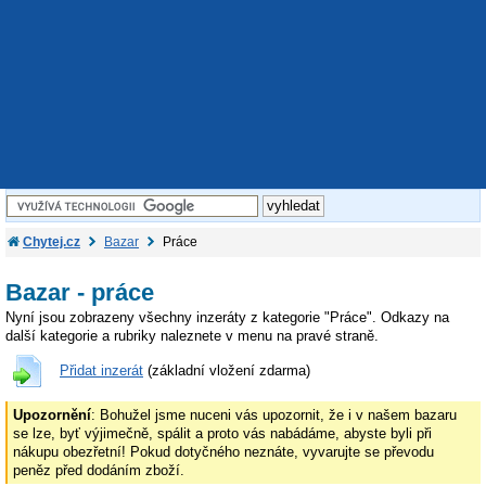
Chytej.cz
Bazar
Práce
Bazar - práce
Nyní jsou zobrazeny všechny inzeráty z kategorie "Práce". Odkazy na
další kategorie a rubriky naleznete v menu na pravé straně.
Přidat inzerát
(základní vložení zdarma)
Upozornění
: Bohužel jsme nuceni vás upozornit, že i v našem bazaru
se lze, byť výjimečně, spálit a proto vás nabádáme, abyste byli při
nákupu obezřetní! Pokud dotyčného neznáte, vyvarujte se převodu
peněz před dodáním zboží.