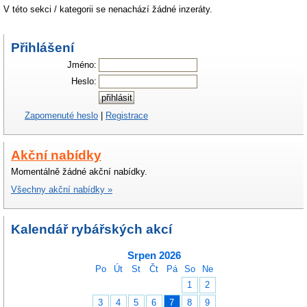
V této sekci / kategorii se nenachází žádné inzeráty.
Přihlášení
Jméno:
Heslo:
Zapomenuté heslo
|
Registrace
Akční nabídky
Momentálně žádné akční nabídky.
Všechny akční nabídky »
Kalendář rybářských akcí
Srpen 2026
Po
Út
St
Čt
Pá
So
Ne
1
2
3
4
5
6
7
8
9